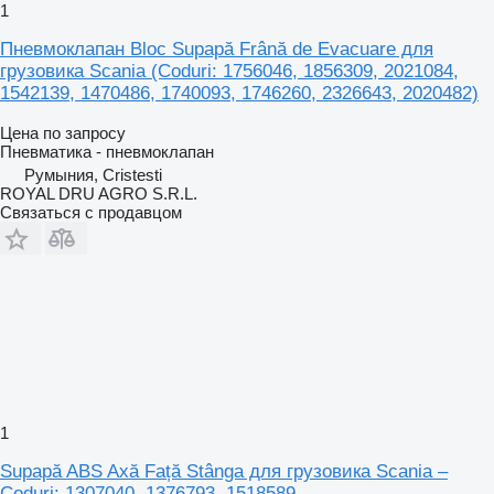
1
Пневмоклапан Bloc Supapă Frână de Evacuare для
грузовика Scania (Coduri: 1756046, 1856309, 2021084,
1542139, 1470486, 1740093, 1746260, 2326643, 2020482)
Цена по запросу
Пневматика - пневмоклапан
Румыния, Cristesti
ROYAL DRU AGRO S.R.L.
Связаться с продавцом
1
Supapă ABS Axă Față Stânga для грузовика Scania –
Coduri: 1307040, 1376793, 1518589