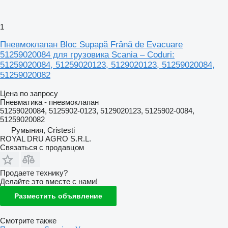
1
Пневмоклапан Bloc Supapă Frână de Evacuare
51259020084 для грузовика Scania – Coduri:
51259020084, 51259020123, 5129020123, 51259020084,
51259020082
Цена по запросу
Пневматика - пневмоклапан
51259020084, 5125902-0123, 5129020123, 5125902-0084,
51259020082
Румыния, Cristesti
ROYAL DRU AGRO S.R.L.
Связаться с продавцом
Продаете технику?
Делайте это вместе с нами!
Разместить объявление
Смотрите также