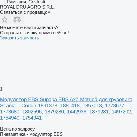
Румыния, Cristesti
ROYAL DRU AGRO S.R.L.
Связаться с продавцом
Не можете найти запчасть?
Отправьте заявку прямо сейчас!
Заказать запчасть
1
Модулятор EBS Supapă EBS Axă Motrică для грузовика
Scania – Coduri 1891378, 1881418, 1857013, 1773677,
1773680, 1802596, 1879280, 1442936, 1879281, 1497202,
1754940, 1754941
Цена по запросу
Пневматика - модулятор EBS