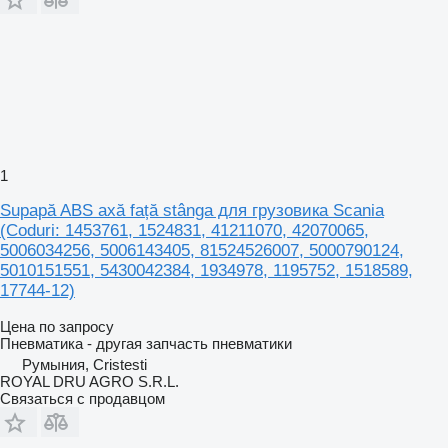
1
Supapă ABS axă față stânga для грузовика Scania
(Coduri: 1453761, 1524831, 41211070, 42070065,
5006034256, 5006143405, 81524526007, 5000790124,
5010151551, 5430042384, 1934978, 1195752, 1518589,
17744-12)
Цена по запросу
Пневматика - другая запчасть пневматики
Румыния, Cristesti
ROYAL DRU AGRO S.R.L.
Связаться с продавцом