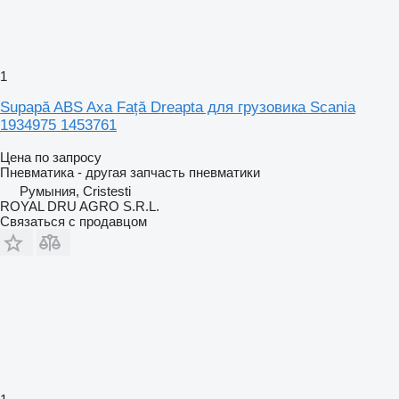
1
Supapă ABS Axa Față Dreapta для грузовика Scania
1934975 1453761
Цена по запросу
Пневматика - другая запчасть пневматики
Румыния, Cristesti
ROYAL DRU AGRO S.R.L.
Связаться с продавцом