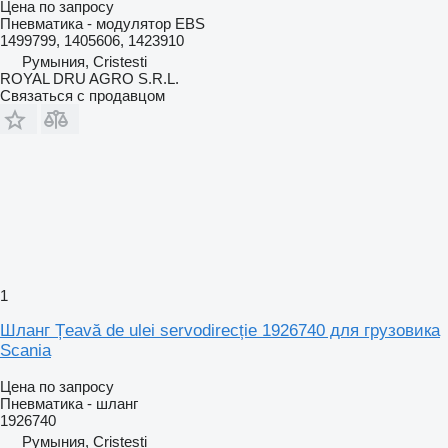
Цена по запросу
Пневматика - модулятор EBS
1499799, 1405606, 1423910
Румыния, Cristesti
ROYAL DRU AGRO S.R.L.
Связаться с продавцом
1
Шланг Țeavă de ulei servodirecție 1926740 для грузовика
Scania
Цена по запросу
Пневматика - шланг
1926740
Румыния, Cristesti