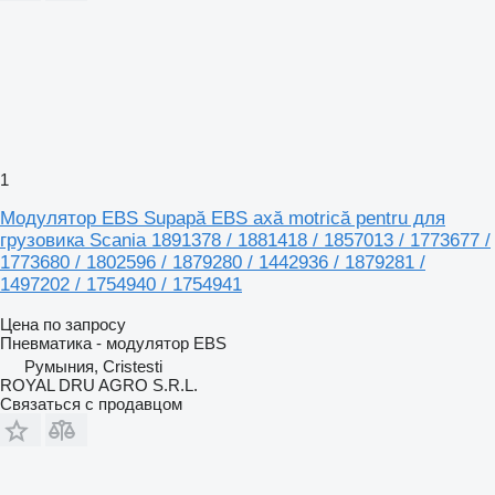
1
Модулятор EBS Supapă EBS axă motrică pentru для
грузовика Scania 1891378 / 1881418 / 1857013 / 1773677 /
1773680 / 1802596 / 1879280 / 1442936 / 1879281 /
1497202 / 1754940 / 1754941
Цена по запросу
Пневматика - модулятор EBS
Румыния, Cristesti
ROYAL DRU AGRO S.R.L.
Связаться с продавцом