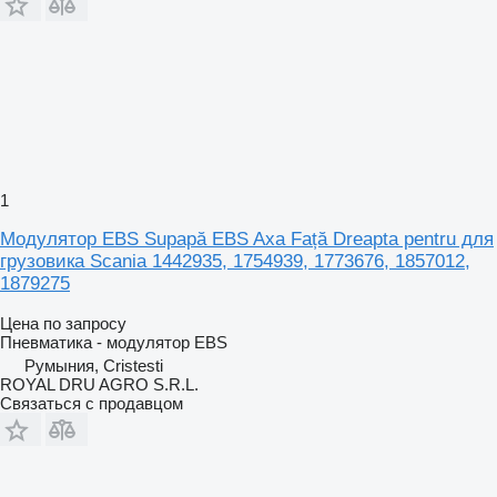
1
Модулятор EBS Supapă EBS Axa Față Dreapta pentru для
грузовика Scania 1442935, 1754939, 1773676, 1857012,
1879275
Цена по запросу
Пневматика - модулятор EBS
Румыния, Cristesti
ROYAL DRU AGRO S.R.L.
Связаться с продавцом