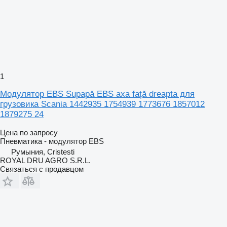
1
Модулятор EBS Supapă EBS axa față dreapta для
грузовика Scania 1442935 1754939 1773676 1857012
1879275 24
Цена по запросу
Пневматика - модулятор EBS
Румыния, Cristesti
ROYAL DRU AGRO S.R.L.
Связаться с продавцом