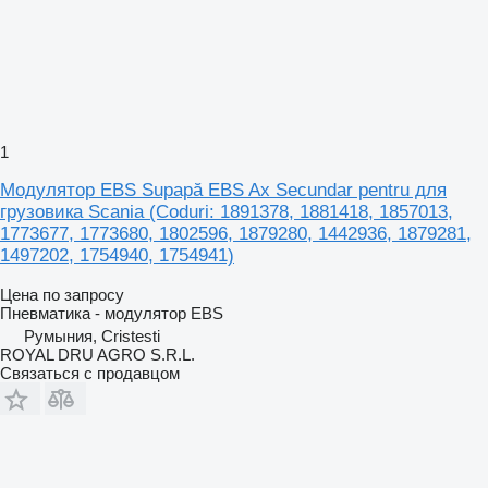
1
Модулятор EBS Supapă EBS Ax Secundar pentru для
грузовика Scania (Coduri: 1891378, 1881418, 1857013,
1773677, 1773680, 1802596, 1879280, 1442936, 1879281,
1497202, 1754940, 1754941)
Цена по запросу
Пневматика - модулятор EBS
Румыния, Cristesti
ROYAL DRU AGRO S.R.L.
Связаться с продавцом