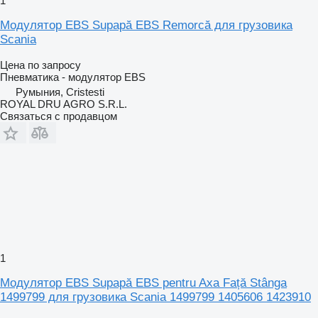
1
Модулятор EBS Supapă EBS Remorcă для грузовика
Scania
Цена по запросу
Пневматика - модулятор EBS
Румыния, Cristesti
ROYAL DRU AGRO S.R.L.
Связаться с продавцом
1
Модулятор EBS Supapă EBS pentru Axa Față Stânga
1499799 для грузовика Scania 1499799 1405606 1423910