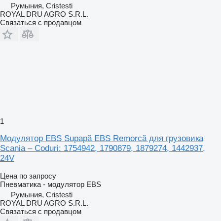
Румыния, Cristesti
ROYAL DRU AGRO S.R.L.
Связаться с продавцом
1
Модулятор EBS Supapă EBS Remorcă для грузовика
Scania – Coduri: 1754942, 1790879, 1879274, 1442937,
24V
Цена по запросу
Пневматика - модулятор EBS
Румыния, Cristesti
ROYAL DRU AGRO S.R.L.
Связаться с продавцом