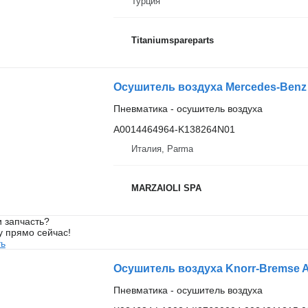
Турция
Titaniumspareparts
Пневматика - осушитель воздуха
A0014464964-K138264N01
Италия, Parma
MARZAIOLI SPA
 запчасть?
у прямо сейчас!
ть
Пневматика - осушитель воздуха