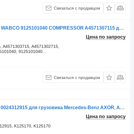
Связаться с продавцом
Пневмокомпрессор Mercedes-Benz WABCO 9125101040 COMPRESSOR A4571307115 для грузовика Mercedes-Benz AXOR 1840
Цена по запросу
, A4571303715, A4571302715,
101040, 9125101040...
Связаться с продавцом
Осушитель воздуха Mercedes-Benz 0024312915 для грузовика Mercedes-Benz AXOR, ATEGO
Цена по запросу
12915, K125170, K125170