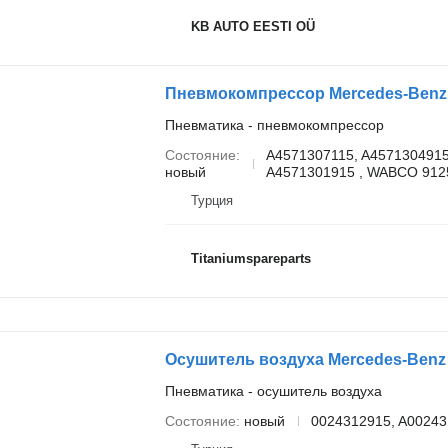
KB AUTO EESTI OÜ
Пневматика - пневмокомпрессор
Состояние
A4571307115, A4571304915
новый
A4571301915 , WABCO 9125
Турция
Titaniumspareparts
Пневматика - осушитель воздуха
Состояние
новый
0024312915, A00243