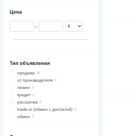
Греция
Цена
Португалия
Италия
–
Испания
Венгрия
Бельгия
Тип объявления
продажа
от производителя
лизинг
кредит
рассрочка
trade-in (обмен с доплатой)
обмен