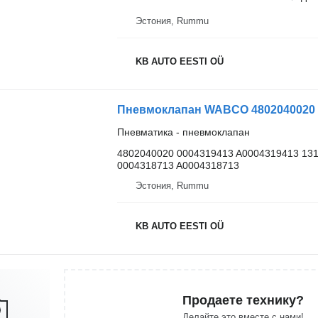
Эстония, Rummu
KB AUTO EESTI OÜ
Пневматика - пневмоклапан
4802040020 0004319413 A0004319413 131
0004318713 A0004318713
Эстония, Rummu
KB AUTO EESTI OÜ
Продаете технику?
Делайте это вместе с нами!