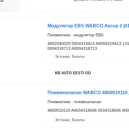
Пневматика - модулятор EBS
4802040020 0004319413 A0004319413 131
0004318713 A0004318713
Эстония, Rummu
KB AUTO EESTI OÜ
Пневматика - пневмоклапан
4800010110 A0034318606 0034318606 A0
Эстония, Rummu