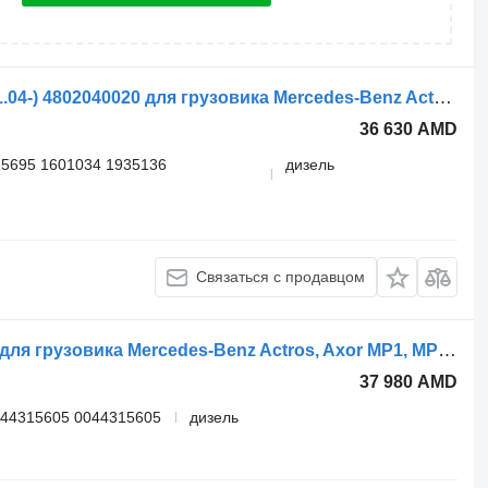
Модулятор EBS WABCO Аксор 2 (01.04-) 4802040020 для грузовика Mercedes-Benz Actros, Axor MP1, MP2, MP3 (1996-2014)
36 630 AMD
5695 1601034 1935136
дизель
Связаться с продавцом
Пневмоклапан WABCO 4800010110 для грузовика Mercedes-Benz Actros, Axor MP1, MP2, MP3 (1996-2014)
37 980 AMD
044315605 0044315605
дизель