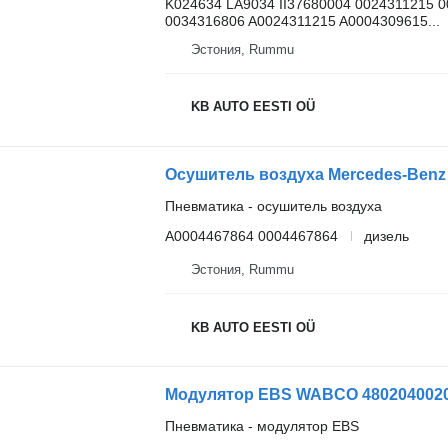
K024634 LA9034 II37680004 0024311215 
0034316806 A0024311215 A0004309615...
Эстония, Rummu
KB AUTO EESTI OÜ
Пневматика - осушитель воздуха
A0004467864 0004467864
дизель
Эстония, Rummu
KB AUTO EESTI OÜ
Модулятор EBS WABCO 4802040020 д
Пневматика - модулятор EBS