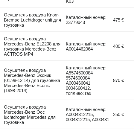
K03
Осушитель воздуха Knorr-
Каталожный номер:
Bremse Luchtdroger unit для
475 €
23779943
грузовика
Осушитель воздуха
Mercedes-Benz EL2208 для
Каталожный номер:
400 €
грузовика Mercedes-Benz
A0014462064
ACTROS MP4
Каталожный номер:
Осушитель воздуха
A9574600084
Mercedes-Benz Эконик
9574600084
(01.98-12.14) для грузовика
870 €
A000466041
Mercedes-Benz Econic
0004660412,
(1998-2014)
топливо: газ
Осушитель воздуха
Каталожный номер:
Mercedes-Benz Occ
A0004312215,
250 €
luchtdroger Mercedes для
0004312215, A000431
грузовика