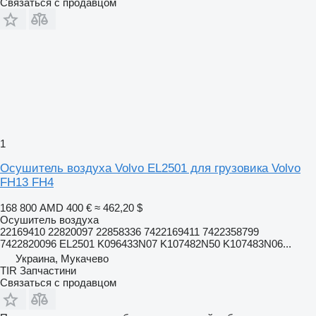
Связаться с продавцом
1
Осушитель воздуха Volvo EL2501 для грузовика Volvo
FH13 FH4
168 800 AMD
400 €
≈ 462,20 $
Осушитель воздуха
22169410 22820097 22858336 7422169411 7422358799
7422820096 EL2501 K096433N07 K107482N50 K107483N06...
Украина, Мукачево
TIR Запчастини
Связаться с продавцом