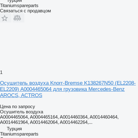
Турция
Titaniumspareparts
Связаться с продавцом
1
Осушитель воздуха Knorr-Bremse K138267N50 (EL2208-
EL2209) A0004465064 для грузовика Mercedes-Benz
AROCS, ACTROS
Цена по запросу
Осушитель воздуха
A0004465064, A0004465164, A0014460364, A0014460464,
A0014461964, A0014462064, A0014462264,...
Турция
Titaniumspareparts