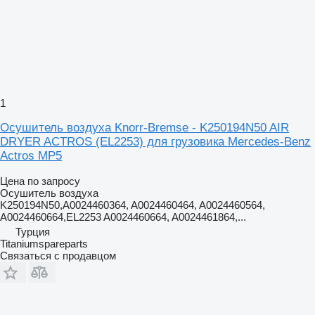
1
Осушитель воздуха Knorr-Bremse - K250194N50 AIR
DRYER ACTROS (EL2253) для грузовика Mercedes-Benz
Actros MP5
Цена по запросу
Осушитель воздуха
K250194N50,A0024460364, A0024460464, A0024460564,
A0024460664,EL2253 A0024460664, A0024461864,...
Турция
Titaniumspareparts
Связаться с продавцом