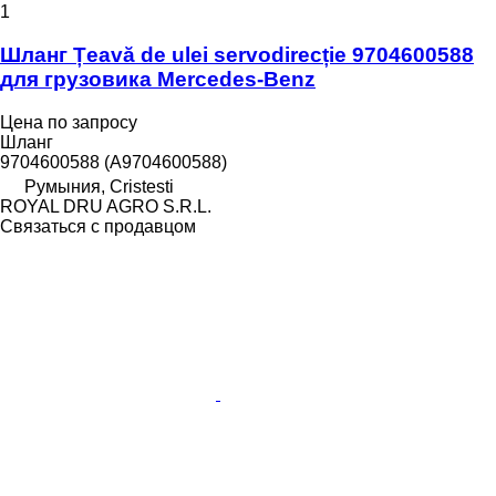
1
Шланг Țeavă de ulei servodirecție 9704600588
для грузовика Mercedes-Benz
Цена по запросу
Шланг
9704600588 (A9704600588)
Румыния, Cristesti
ROYAL DRU AGRO S.R.L.
Связаться с продавцом