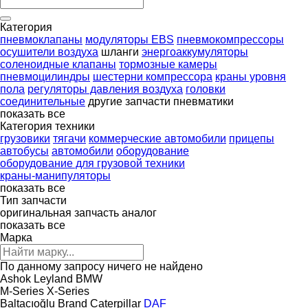
Категория
пневмоклапаны
модуляторы EBS
пневмокомпрессоры
осушители воздуха
шланги
энергоаккумуляторы
соленоидные клапаны
тормозные камеры
пневмоцилиндры
шестерни компрессора
краны уровня
пола
регуляторы давления воздуха
головки
соединительные
другие запчасти пневматики
показать все
Категория техники
грузовики
тягачи
коммерческие автомобили
прицепы
автобусы
автомобили
оборудование
оборудование для грузовой техники
краны-манипуляторы
показать все
Тип запчасти
оригинальная запчасть
аналог
показать все
Марка
По данному запросу ничего не найдено
Ashok Leyland
BMW
M-Series
X-Series
Baltacıoğlu
Brand
Caterpillar
DAF