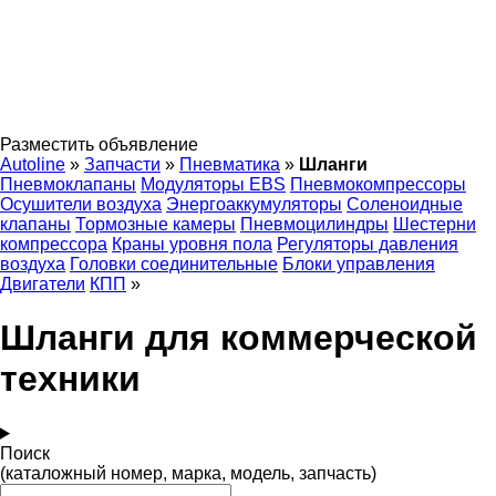
Разместить объявление
Autoline
»
Запчасти
»
Пневматика
»
Шланги
Пневмоклапаны
Модуляторы EBS
Пневмокомпрессоры
Осушители воздуха
Энергоаккумуляторы
Соленоидные
клапаны
Тормозные камеры
Пневмоцилиндры
Шестерни
компрессора
Краны уровня пола
Регуляторы давления
воздуха
Головки соединительные
Блоки управления
Двигатели
КПП
»
Шланги для коммерческой
техники
Поиск
(каталожный номер, марка, модель, запчасть)