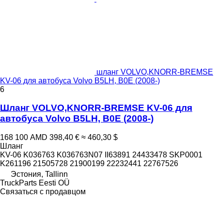
шланг VOLVO,KNORR-BREMSE
KV-06 для автобуса Volvo B5LH, B0E (2008-)
6
Шланг VOLVO,KNORR-BREMSE KV-06 для
автобуса Volvo B5LH, B0E (2008-)
168 100 AMD
398,40 €
≈ 460,30 $
Шланг
KV-06 K036763 K036763N07 II63891 24433478 SKP0001
K261196 21505728 21900199 22232441 22767526
Эстония, Tallinn
TruckParts Eesti OÜ
Связаться с продавцом