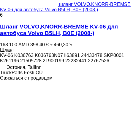
шланг VOLVO,KNORR-BREMSE
KV-06 для автобуса Volvo B5LH, B0E (2008-)
6
Шланг VOLVO,KNORR-BREMSE KV-06 для
автобуса Volvo B5LH, B0E (2008-)
168 100 AMD
398,40 €
≈ 460,30 $
Шланг
KV-06 K036763 K036763N07 II63891 24433478 SKP0001
K261196 21505728 21900199 22232441 22767526
Эстония, Tallinn
TruckParts Eesti OÜ
Связаться с продавцом