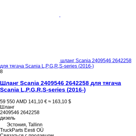
шланг Scania 2409546 2642258
для тягача Scania L,P,G,R,S-series (2016-)
8
Шланг Scania 2409546 2642258 для тягача
Scania L,P,G,R,S-series (2016-)
59 550 AMD
141,10 €
≈ 163,10 $
Шланг
2409546 2642258
дизель
Эстония, Tallinn
TruckParts Eesti OÜ
Связаться с продавцом