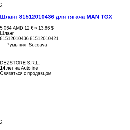
2
Шланг 81512010436 для тягача MAN TGX
5 064 AMD
12 €
≈ 13,86 $
Шланг
81512010436 81512010421
Румыния, Suceava
DEZSTORE S.R.L.
14
лет на Autoline
Связаться с продавцом
2