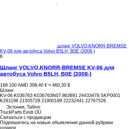
шланг VOLVO,KNORR-BREMSE
KV-06 для автобуса Volvo B5LH, B0E (2008-)
6
Шланг VOLVO,KNORR-BREMSE KV-06 для
автобуса Volvo B5LH, B0E (2008-)
168 100 AMD
398,40 €
≈ 460,30 $
Шланг
KV-06 K036763 K036763N07 II63891 24433478 SKP0001
K261196 21505728 21900199 22232441 22767526
Эстония, Tallinn
TruckParts Eesti OÜ
Связаться с продавцом
Подпишитесь на новые объявления данной рубрики
шланги