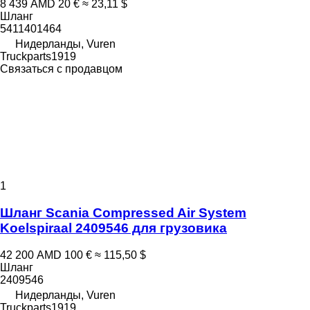
8 439 AMD
20 €
≈ 23,11 $
Шланг
5411401464
Нидерланды, Vuren
Truckparts1919
Связаться с продавцом
1
Шланг Scania Compressed Air System
Koelspiraal 2409546 для грузовика
42 200 AMD
100 €
≈ 115,50 $
Шланг
2409546
Нидерланды, Vuren
Truckparts1919