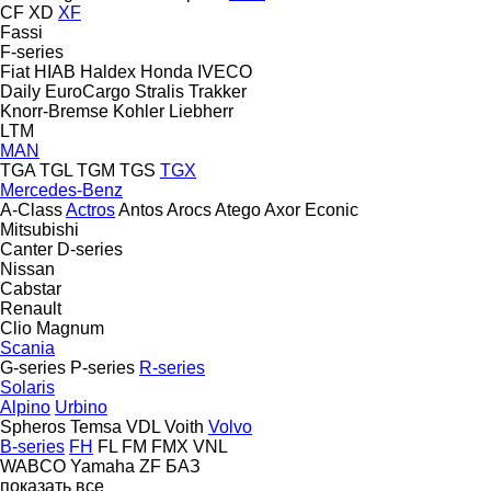
CF
XD
XF
Fassi
F-series
Fiat
HIAB
Haldex
Honda
IVECO
Daily
EuroCargo
Stralis
Trakker
Knorr-Bremse
Kohler
Liebherr
LTM
MAN
TGA
TGL
TGM
TGS
TGX
Mercedes-Benz
A-Class
Actros
Antos
Arocs
Atego
Axor
Econic
Mitsubishi
Canter
D-series
Nissan
Cabstar
Renault
Clio
Magnum
Scania
G-series
P-series
R-series
Solaris
Alpino
Urbino
Spheros
Temsa
VDL
Voith
Volvo
B-series
FH
FL
FM
FMX
VNL
WABCO
Yamaha
ZF
БАЗ
показать все