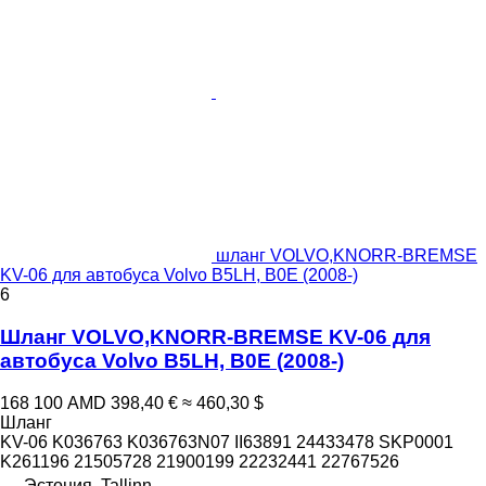
шланг VOLVO,KNORR-BREMSE
KV-06 для автобуса Volvo B5LH, B0E (2008-)
6
Шланг VOLVO,KNORR-BREMSE KV-06 для
автобуса Volvo B5LH, B0E (2008-)
168 100 AMD
398,40 €
≈ 460,30 $
Шланг
KV-06 K036763 K036763N07 II63891 24433478 SKP0001
K261196 21505728 21900199 22232441 22767526
Эстония, Tallinn