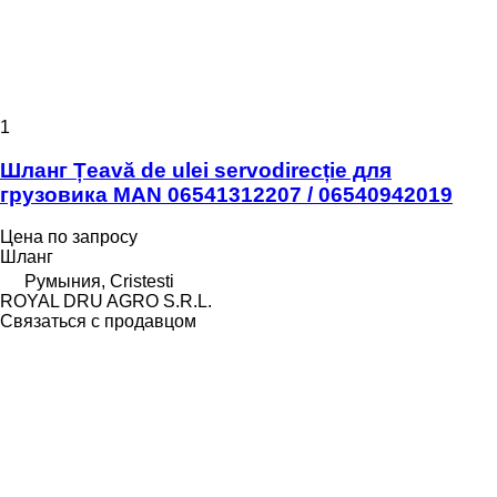
1
Шланг Țeavă de ulei servodirecție для
грузовика MAN 06541312207 / 06540942019
Цена по запросу
Шланг
Румыния, Cristesti
ROYAL DRU AGRO S.R.L.
Связаться с продавцом