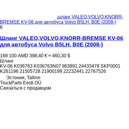
шланг VALEO,VOLVO,KNORR-
BREMSE KV-06 для автобуса Volvo B5LH, B0E (2008-)
6
Шланг VALEO,VOLVO,KNORR-BREMSE KV-06
для автобуса Volvo B5LH, B0E (2008-)
168 100 AMD
398,40 €
≈ 460,30 $
Шланг
KV-06 K036763 K036763N07 II63891 24433478 SKP0001
K261196 21505728 21900199 22232441 22767526
Эстония, Tallinn
TruckParts Eesti OÜ
Связаться с продавцом