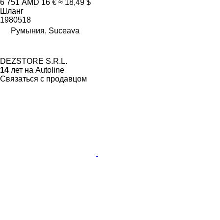
6 751 AMD
16 €
≈ 18,49 $
Шланг
1980518
Румыния, Suceava
DEZSTORE S.R.L.
14
лет на Autoline
Связаться с продавцом