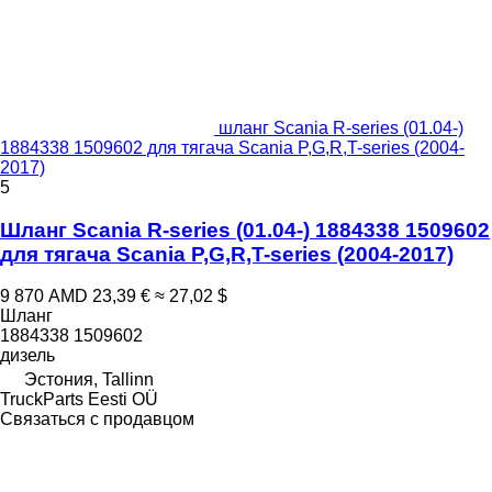
шланг Scania R-series (01.04-)
1884338 1509602 для тягача Scania P,G,R,T-series (2004-
2017)
5
Шланг Scania R-series (01.04-) 1884338 1509602
для тягача Scania P,G,R,T-series (2004-2017)
9 870 AMD
23,39 €
≈ 27,02 $
Шланг
1884338 1509602
дизель
Эстония, Tallinn
TruckParts Eesti OÜ
Связаться с продавцом