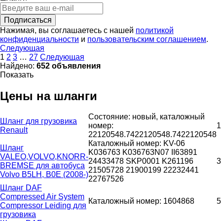
Подписаться
Нажимая, вы соглашаетесь с нашей
политикой
конфиденциальности
и
пользовательским соглашением
.
Следующая
1
2
3
…
27
Следующая
Найдено:
652 объявления
Показать
Цены на шланги
Состояние: новый, каталожный
Шланг для грузовика
номер:
1
Renault
22120548.7422120548.7422120548
Каталожный номер: KV-06
Шланг
K036763 K036763N07 II63891
VALEO,VOLVO,KNORR-
24433478 SKP0001 K261196
3
BREMSE для автобуса
21505728 21900199 22232441
Volvo B5LH, B0E (2008-)
22767526
Шланг DAF
Compressed Air System
Каталожный номер: 1604868
5
Compressor Leiding для
грузовика