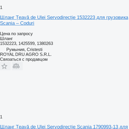
1
Шланг Țeavă de Ulei Servodirecție 1532223 для грузовика
Scania – Coduri
Цена по запросу
Шланг
1532223, 1425599, 1380263
Румыния, Cristesti
ROYAL DRU AGRO S.R.L.
Связаться с продавцом
1
Шланг Țeavă de Ulei Servodirecție Scania 1790993-13 для