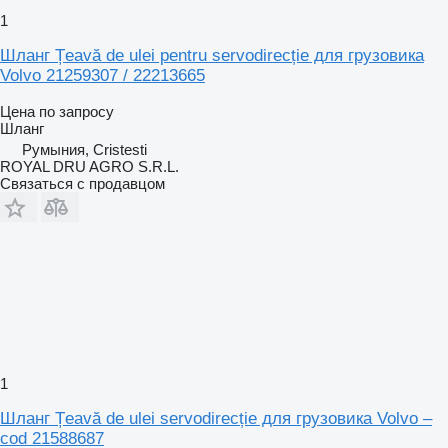
1
Шланг Țeavă de ulei pentru servodirecție для грузовика
Volvo 21259307 / 22213665
Цена по запросу
Шланг
Румыния, Cristesti
ROYAL DRU AGRO S.R.L.
Связаться с продавцом
1
Шланг Țeavă de ulei servodirecție для грузовика Volvo –
cod 21588687