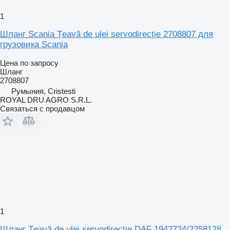
1
Шланг Scania Țeavă de ulei servodirecție 2708807 для
грузовика Scania
Цена по запросу
Шланг
2708807
Румыния, Cristesti
ROYAL DRU AGRO S.R.L.
Связаться с продавцом
1
Шланг Țeavă de ulei servodirecție DAF 1942724/2258128