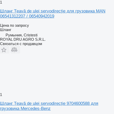
1
Шланг Țeavă de ulei servodirecție для грузовика MAN
06541312207 / 06540942019
Цена по запросу
Шланг
Румыния, Cristesti
ROYAL DRU AGRO S.R.L.
Связаться с продавцом
1
Шланг Țeavă de ulei servodirecție 9704600588 для
грузовика Mercedes-Benz