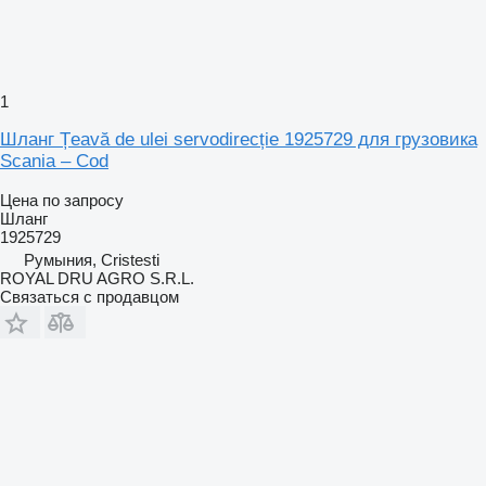
1
Шланг Țeavă de ulei servodirecție 1925729 для грузовика
Scania – Cod
Цена по запросу
Шланг
1925729
Румыния, Cristesti
ROYAL DRU AGRO S.R.L.
Связаться с продавцом