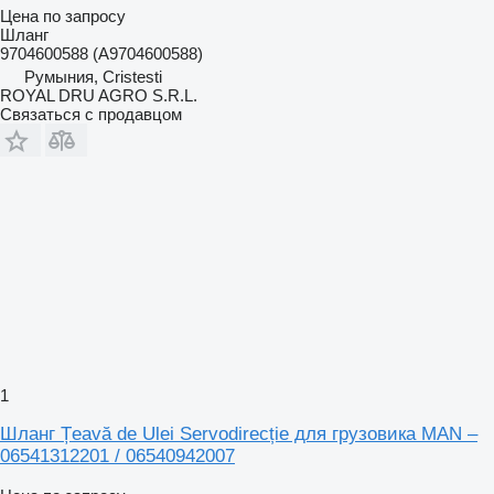
Цена по запросу
Шланг
9704600588 (A9704600588)
Румыния, Cristesti
ROYAL DRU AGRO S.R.L.
Связаться с продавцом
1
Шланг Țeavă de Ulei Servodirecție для грузовика MAN –
06541312201 / 06540942007