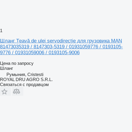
1
Шланг Țeavă de ulei servodirecție для грузовика MAN
81473035319 / 8147303-5319 / 01931059776 / 0193105-
9776 / 01931059006 / 0193105-9006
Цена по запросу
Шланг
Румыния, Cristesti
ROYAL DRU AGRO S.R.L.
Связаться с продавцом