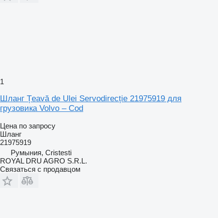
1
Шланг Țeavă de Ulei Servodirecție 21975919 для
грузовика Volvo – Cod
Цена по запросу
Шланг
21975919
Румыния, Cristesti
ROYAL DRU AGRO S.R.L.
Связаться с продавцом