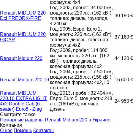
формула: 4x4
Год: 2003, пробег: 34 000 км,
Renault MIDLUM 220
мощность: 220 л.с. (162 кВт),
30 190 €
Dci PREORK-FIRE
топливо: дизель, грузопод.:
4 240 кг
Год: 2005, Евро: Euro 2,
Renault MIDLUM 220
мощность: 220 л.с. (162 кВт),
37 160 €
GICAR
топливо: дизель, колесная
формула: 4x2
Год: 2009, пробег: 114 000
км, мощность: 220 л.с. (162
Renault Midlum 220
44 120 €
кВт), топливо: дизель,
колесная формула: 4x2
Год: 2004, пробег: 17 500 км,
мощность: 215 л.с. (158 кВт),
Renault Midlum 220.10
16 600 €
колесная формула: 4x2, : 0
отсеков
Renault MIDLUM
Год: 2013, пробег: 32 404 км,
220.10 EXTRA LIGHT
Евро: Euro 5, мощность: 218
24 950 €
4x2 Double Cab (6-
л.с. (160 кВт), топливо:
seater) Euro5 - Zieg
дизель
Смотрите также
Пожарные машины Renault Midlum 220 в Украине
Компания
О нас
Помощь
Контакты