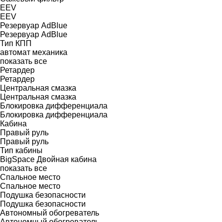
EEV
EEV
Резервуар AdBlue
Резервуар AdBlue
Тип КПП
автомат
механика
показать все
Ретардер
Ретардер
Центральная смазка
Центральная смазка
Блокировка дифференциала
Блокировка дифференциала
Кабина
Правый руль
Правый руль
Тип кабины
BigSpace
Двойная кабина
показать все
Спальное место
Спальное место
Подушка безопасности
Подушка безопасности
Автономный обогреватель
Автономный обогреватель