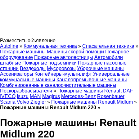
Разместить объявление
Autoline
»
Коммунальная техника
»
Спасательная техника
»
Пожарные машины
Машины скорой помощи
Пожарное
оборудование
Пожарные автолестницы
Автомобили
штабные
Пожарные подъемники
Пожарные насосные
станции
Вездеходы
Мусоровозы
Уборочные машины
Ассенизаторы
Контейнеры-мультилифт
Универсальные
коммунальные машины
Каналопромывочные машины
Комбинированные каналоочистительные машины
Пескоразбрасыватели
»
Пожарные машины Renault
DAF
IVECO
Isuzu
MAN
Magirus
Mercedes-Benz
Rosenbauer
Scania
Volvo
Ziegler
»
Пожарные машины Renault Midlum
»
Пожарные машины Renault Midlum 220
»
Пожарные машины Renault
Midlum 220