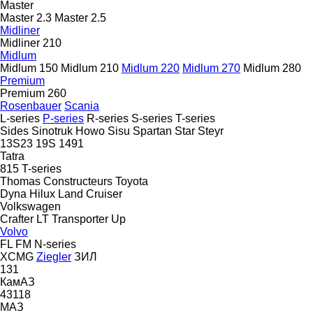
Master
Master 2.3
Master 2.5
Midliner
Midliner 210
Midlum
Midlum 150
Midlum 210
Midlum 220
Midlum 270
Midlum 280
Premium
Premium 260
Rosenbauer
Scania
L-series
P-series
R-series
S-series
T-series
Sides
Sinotruk Howo
Sisu
Spartan
Star
Steyr
13S23
19S
1491
Tatra
815
T-series
Thomas Constructeurs
Toyota
Dyna
Hilux
Land Cruiser
Volkswagen
Crafter
LT
Transporter
Up
Volvo
FL
FM
N-series
XCMG
Ziegler
ЗИЛ
131
КамАЗ
43118
МАЗ