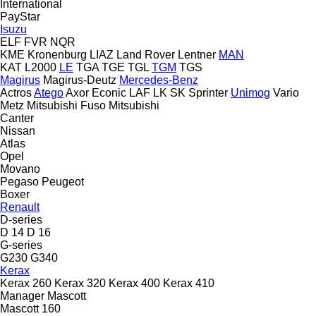
International
PayStar
Isuzu
ELF
FVR
NQR
KME
Kronenburg
LIAZ
Land Rover
Lentner
MAN
KAT
L2000
LE
TGA
TGE
TGL
TGM
TGS
Magirus
Magirus-Deutz
Mercedes-Benz
Actros
Atego
Axor
Econic
LAF
LK
SK
Sprinter
Unimog
Vario
Metz
Mitsubishi Fuso
Mitsubishi
Canter
Nissan
Atlas
Opel
Movano
Pegaso
Peugeot
Boxer
Renault
D-series
D 14
D 16
G-series
G230
G340
Kerax
Kerax 260
Kerax 320
Kerax 400
Kerax 410
Manager
Mascott
Mascott 160