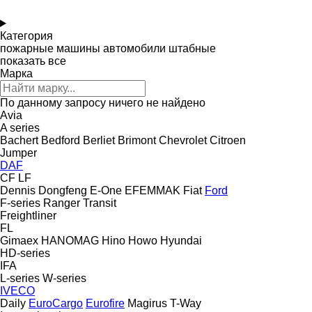
Категория
пожарные машины
автомобили штабные
показать все
Марка
По данному запросу ничего не найдено
Avia
A series
Bachert
Bedford
Berliet
Brimont
Chevrolet
Citroen
Jumper
DAF
CF
LF
Dennis
Dongfeng
E-One
EFEMMAK
Fiat
Ford
F-series
Ranger
Transit
Freightliner
FL
Gimaex
HANOMAG
Hino
Howo
Hyundai
HD-series
IFA
L-series
W-series
IVECO
Daily
EuroCargo
Eurofire
Magirus
T-Way