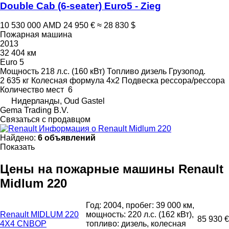
Double Cab (6-seater) Euro5 - Zieg
10 530 000 AMD
24 950 €
≈ 28 830 $
Пожарная машина
2013
32 404 км
Euro 5
Мощность
218 л.с. (160 кВт)
Топливо
дизель
Грузопод.
2 635 кг
Колесная формула
4x2
Подвеска
рессора/рессора
Количество мест
6
Нидерланды, Oud Gastel
Gema Trading B.V.
Связаться с продавцом
Информация о Renault Midlum 220
Найдено:
6 объявлений
Показать
Цены на пожарные машины Renault
Midlum 220
Год: 2004, пробег: 39 000 км,
Renault MIDLUM 220
мощность: 220 л.с. (162 кВт),
85 930 €
4X4 CNBOP
топливо: дизель, колесная