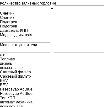
Количество заливных горловин
–
Счетчик
Счетчик
Подогрев
Подогрев
Двигатель, КПП
Модель двигателя
Мощность двигателя
–
л.с.
Топливо
дизель
показать все
Сажевый фильтр
Сажевый фильтр
EEV
EEV
Резервуар AdBlue
Резервуар AdBlue
Тип КПП
автомат
механика
показать все