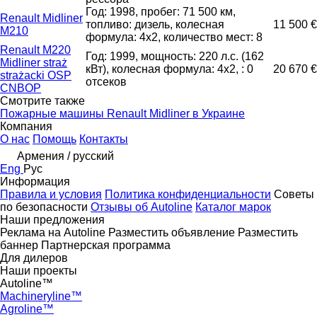
Год: 1998, пробег: 71 500 км,
Renault Midliner
топливо: дизель, колесная
11 500 €
M210
формула: 4x2, количество мест: 8
Renault M220
Год: 1999, мощность: 220 л.с. (162
Midliner straż
кВт), колесная формула: 4x2, : 0
20 670 €
strażacki OSP
отсеков
CNBOP
Смотрите также
Пожарные машины Renault Midliner в Украине
Компания
О нас
Помощь
Контакты
Армения / русский
Eng
Рус
Информация
Правила и условия
Политика конфиденциальности
Советы
по безопасности
Отзывы об Autoline
Каталог марок
Наши предложения
Реклама на Autoline
Разместить объявление
Разместить
баннер
Партнерская программа
Для дилеров
Наши проекты
Autoline™
Machineryline™
Agroline™