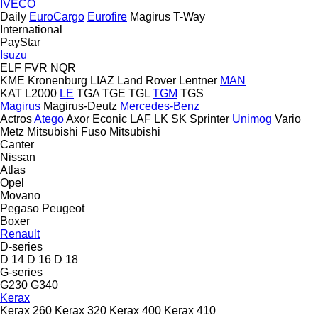
IVECO
Daily
EuroCargo
Eurofire
Magirus
T-Way
International
PayStar
Isuzu
ELF
FVR
NQR
KME
Kronenburg
LIAZ
Land Rover
Lentner
MAN
KAT
L2000
LE
TGA
TGE
TGL
TGM
TGS
Magirus
Magirus-Deutz
Mercedes-Benz
Actros
Atego
Axor
Econic
LAF
LK
SK
Sprinter
Unimog
Vario
Metz
Mitsubishi Fuso
Mitsubishi
Canter
Nissan
Atlas
Opel
Movano
Pegaso
Peugeot
Boxer
Renault
D-series
D 14
D 16
D 18
G-series
G230
G340
Kerax
Kerax 260
Kerax 320
Kerax 400
Kerax 410