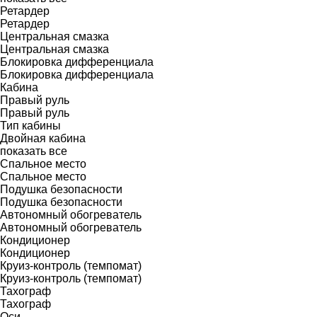
Ретардер
Ретардер
Центральная смазка
Центральная смазка
Блокировка дифференциала
Блокировка дифференциала
Кабина
Правый руль
Правый руль
Тип кабины
Двойная кабина
показать все
Спальное место
Спальное место
Подушка безопасности
Подушка безопасности
Автономный обогреватель
Автономный обогреватель
Кондиционер
Кондиционер
Круиз-контроль (темпомат)
Круиз-контроль (темпомат)
Тахограф
Тахограф
Оси