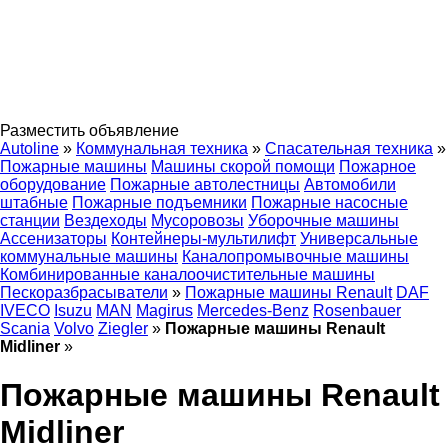
Разместить объявление
Autoline
»
Коммунальная техника
»
Спасательная техника
»
Пожарные машины
Машины скорой помощи
Пожарное
оборудование
Пожарные автолестницы
Автомобили
штабные
Пожарные подъемники
Пожарные насосные
станции
Вездеходы
Мусоровозы
Уборочные машины
Ассенизаторы
Контейнеры-мультилифт
Универсальные
коммунальные машины
Каналопромывочные машины
Комбинированные каналоочистительные машины
Пескоразбрасыватели
»
Пожарные машины Renault
DAF
IVECO
Isuzu
MAN
Magirus
Mercedes-Benz
Rosenbauer
Scania
Volvo
Ziegler
»
Пожарные машины Renault
Midliner
»
Пожарные машины Renault
Midliner