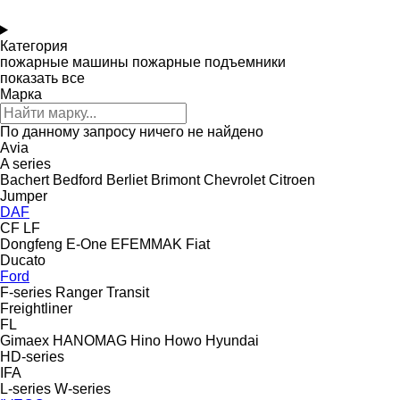
Категория
пожарные машины
пожарные подъемники
показать все
Марка
По данному запросу ничего не найдено
Avia
A series
Bachert
Bedford
Berliet
Brimont
Chevrolet
Citroen
Jumper
DAF
CF
LF
Dongfeng
E-One
EFEMMAK
Fiat
Ducato
Ford
F-series
Ranger
Transit
Freightliner
FL
Gimaex
HANOMAG
Hino
Howo
Hyundai
HD-series
IFA
L-series
W-series