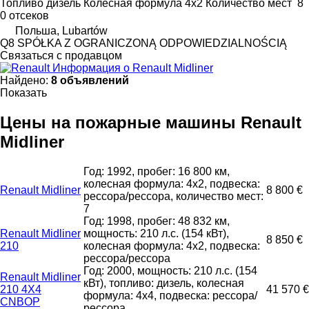
Топливо
дизель
Колесная формула
4x2
Количество мест
8
0 отсеков
Польша, Lubartów
Q8 SPÓŁKA Z OGRANICZONĄ ODPOWIEDZIALNOŚCIĄ
Связаться с продавцом
Информация о Renault Midliner
Найдено:
8 объявлений
Показать
Цены на пожарные машины Renault
Midliner
Год: 1992, пробег: 16 800 км,
колесная формула: 4x2, подвеска:
Renault Midliner
8 800 €
рессора/рессора, количество мест:
7
Год: 1998, пробег: 48 832 км,
Renault Midliner
мощность: 210 л.с. (154 кВт),
8 850 €
210
колесная формула: 4x2, подвеска:
рессора/рессора
Год: 2000, мощность: 210 л.с. (154
Renault Midliner
кВт), топливо: дизель, колесная
210 4X4
41 570 €
формула: 4x4, подвеска: рессора/
CNBOP
рессора