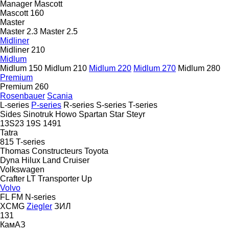
Manager
Mascott
Mascott 160
Master
Master 2.3
Master 2.5
Midliner
Midliner 210
Midlum
Midlum 150
Midlum 210
Midlum 220
Midlum 270
Midlum 280
Premium
Premium 260
Rosenbauer
Scania
L-series
P-series
R-series
S-series
T-series
Sides
Sinotruk Howo
Spartan
Star
Steyr
13S23
19S
1491
Tatra
815
T-series
Thomas Constructeurs
Toyota
Dyna
Hilux
Land Cruiser
Volkswagen
Crafter
LT
Transporter
Up
Volvo
FL
FM
N-series
XCMG
Ziegler
ЗИЛ
131
КамАЗ