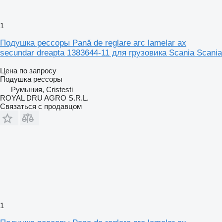
1
Подушка рессоры Pană de reglare arc lamelar ax
secundar dreapta 1383644-11 для грузовика Scania Scania
Цена по запросу
Подушка рессоры
Румыния, Cristesti
ROYAL DRU AGRO S.R.L.
Связаться с продавцом
1