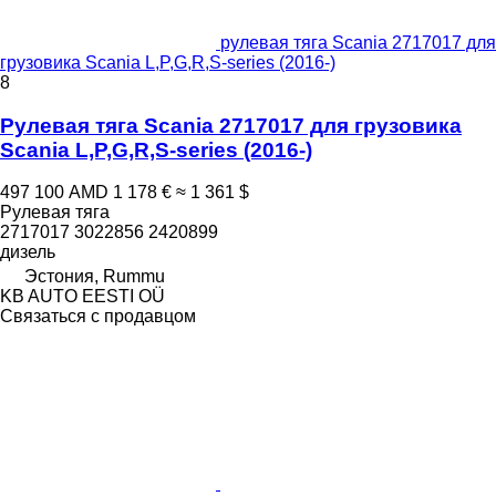
рулевая тяга Scania 2717017 для
грузовика Scania L,P,G,R,S-series (2016-)
8
Рулевая тяга Scania 2717017 для грузовика
Scania L,P,G,R,S-series (2016-)
497 100 AMD
1 178 €
≈ 1 361 $
Рулевая тяга
2717017 3022856 2420899
дизель
Эстония, Rummu
KB AUTO EESTI OÜ
Связаться с продавцом