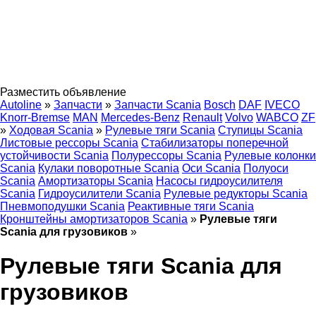
Разместить объявление
Autoline
»
Запчасти
»
Запчасти Scania
Bosch
DAF
IVECO
Knorr-Bremse
MAN
Mercedes-Benz
Renault
Volvo
WABCO
ZF
»
Ходовая Scania
»
Рулевые тяги Scania
Ступицы Scania
Листовые рессоры Scania
Стабилизаторы поперечной
устойчивости Scania
Полурессоры Scania
Рулевые колонки
Scania
Кулаки поворотные Scania
Оси Scania
Полуоси
Scania
Амортизаторы Scania
Насосы гидроусилителя
Scania
Гидроусилители Scania
Рулевые редукторы Scania
Пневмоподушки Scania
Реактивные тяги Scania
Кронштейны амортизаторов Scania
»
Рулевые тяги
Scania для грузовиков
»
Рулевые тяги Scania для
грузовиков