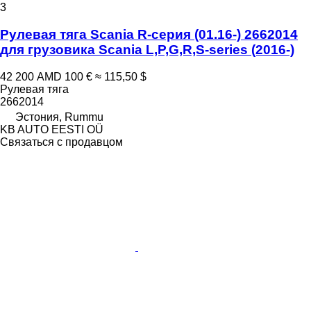
3
Рулевая тяга Scania R-серия (01.16-) 2662014
для грузовика Scania L,P,G,R,S-series (2016-)
42 200 AMD
100 €
≈ 115,50 $
Рулевая тяга
2662014
Эстония, Rummu
KB AUTO EESTI OÜ
Связаться с продавцом