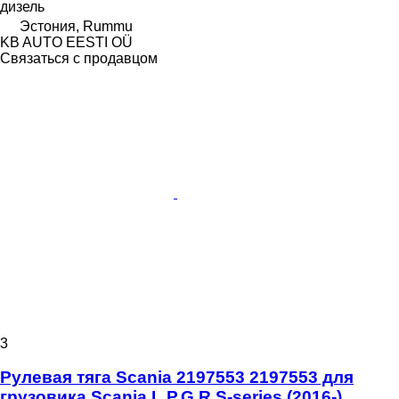
дизель
Эстония, Rummu
KB AUTO EESTI OÜ
Связаться с продавцом
3
Рулевая тяга Scania 2197553 2197553 для
грузовика Scania L,P,G,R,S-series (2016-)