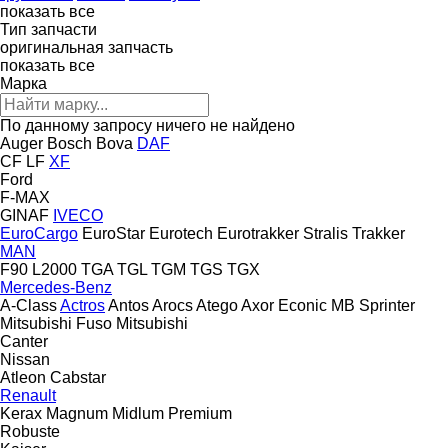
показать все
Тип запчасти
оригинальная запчасть
показать все
Марка
По данному запросу ничего не найдено
Auger
Bosch
Bova
DAF
CF
LF
XF
Ford
F-MAX
GINAF
IVECO
EuroCargo
EuroStar
Eurotech
Eurotrakker
Stralis
Trakker
MAN
F90
L2000
TGA
TGL
TGM
TGS
TGX
Mercedes-Benz
A-Class
Actros
Antos
Arocs
Atego
Axor
Econic
MB
Sprinter
Mitsubishi Fuso
Mitsubishi
Canter
Nissan
Atleon
Cabstar
Renault
Kerax
Magnum
Midlum
Premium
Robuste