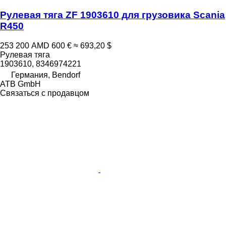
Рулевая тяга ZF 1903610 для грузовика Scania
R450
253 200 AMD
600 €
≈ 693,20 $
Рулевая тяга
1903610, 8346974221
Германия, Bendorf
ATB GmbH
Связаться с продавцом