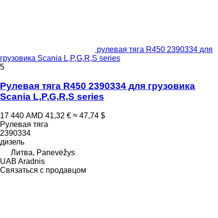
рулевая тяга R450 2390334 для
грузовика Scania L,P,G,R,S series
5
Рулевая тяга R450 2390334 для грузовика
Scania L,P,G,R,S series
17 440 AMD
41,32 €
≈ 47,74 $
Рулевая тяга
2390334
дизель
Литва, Panevėžys
UAB Aradnis
Связаться с продавцом