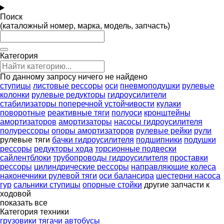
Поиск
(каталожный номер, марка, модель, запчасть)
Категория
По данному запросу ничего не найдено
ступицы
листовые рессоры
оси
пневмоподушки
рулевые
колонки
рулевые редукторы
гидроусилители
стабилизаторы поперечной устойчивости
кулаки
поворотные
реактивные тяги
полуоси
кронштейны
амортизаторов
амортизаторы
насосы гидроусилителя
полурессоры
опоры амортизаторов
рулевые рейки
рули
рулевые тяги
бачки гидроусилителя
подшипники
подушки
рессоры
редукторы хода
торсионные подвески
сайлентблоки
трубопроводы гидроусилителя
проставки
рессоры
цилиндрические рессоры
направляющие колеса
наконечники рулевой тяги
оси балансира
шестерни насоса
гур
сальники ступицы
опорные стойки
другие запчасти к
ходовой
показать все
Категория техники
грузовики
тягачи
автобусы