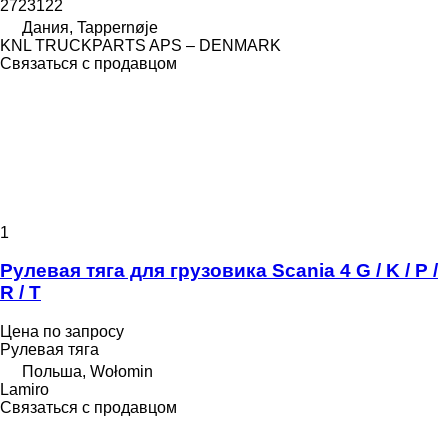
2723122
Дания, Tappernøje
KNL TRUCKPARTS APS – DENMARK
Связаться с продавцом
1
Рулевая тяга для грузовика Scania 4 G / K / P /
R / T
Цена по запросу
Рулевая тяга
Польша, Wołomin
Lamiro
Связаться с продавцом