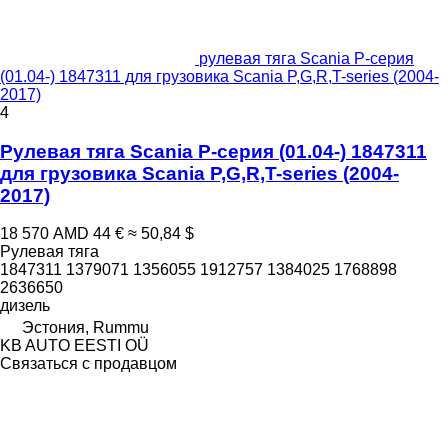
рулевая тяга Scania P-серия
(01.04-) 1847311 для грузовика Scania P,G,R,T-series (2004-
2017)
4
Рулевая тяга Scania P-серия (01.04-) 1847311
для грузовика Scania P,G,R,T-series (2004-
2017)
18 570 AMD
44 €
≈ 50,84 $
Рулевая тяга
1847311 1379071 1356055 1912757 1384025 1768898
2636650
дизель
Эстония, Rummu
KB AUTO EESTI OÜ
Связаться с продавцом