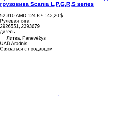
грузовика Scania L,P,G,R,S series
52 310 AMD
124 €
≈ 143,20 $
Рулевая тяга
2926551, 2393679
дизель
Литва, Panevėžys
UAB Aradnis
Связаться с продавцом