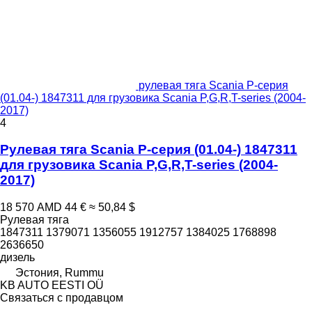
рулевая тяга Scania P-серия
(01.04-) 1847311 для грузовика Scania P,G,R,T-series (2004-
2017)
4
Рулевая тяга Scania P-серия (01.04-) 1847311
для грузовика Scania P,G,R,T-series (2004-
2017)
18 570 AMD
44 €
≈ 50,84 $
Рулевая тяга
1847311 1379071 1356055 1912757 1384025 1768898
2636650
дизель
Эстония, Rummu
KB AUTO EESTI OÜ
Связаться с продавцом