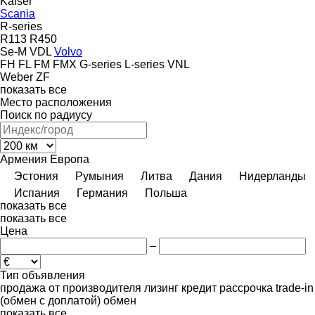
Kaiser
Scania
R-series
R113
R450
Se-M
VDL
Volvo
FH
FL
FM
FMX
G-series
L-series
VNL
Weber
ZF
показать все
Место расположения
Поиск по радиусу
Армения
Европа
Эстония
Румыния
Литва
Дания
Нидерланды
Испания
Германия
Польша
показать все
показать все
Цена
–
Тип объявления
продажа
от производителя
лизинг
кредит
рассрочка
trade-in
(обмен с доплатой)
обмен
показать все