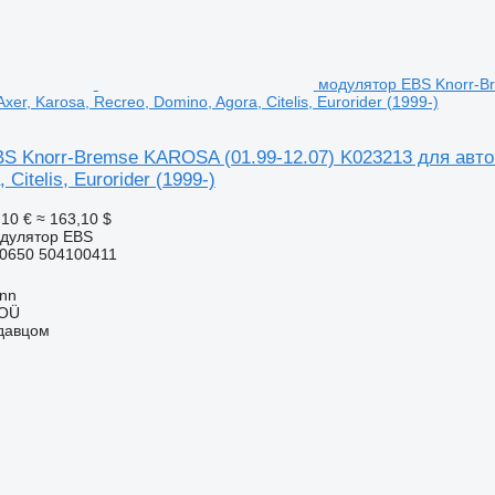
модулятор EBS Knorr-Br
xer, Karosa, Recreo, Domino, Agora, Citelis, Eurorider (1999-)
 Knorr-Bremse KAROSA (01.99-12.07) K023213 для автобу
 Citelis, Eurorider (1999-)
,10 €
≈ 163,10 $
одулятор EBS
0650 504100411
inn
 OÜ
одавцом