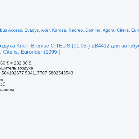
bus Access, Evadys, Axer, Karosa, Recreo, Domino, Agora, Citelis, Eur
духа Knorr-Bremse CITELIS (01.05-) ZB4412 для автобуса
 Citelis, Eurorider (1999-)
,60 €
≈ 232,90 $
ушитель воздуха
 504102677 504117707 5802543543
inn
 OÜ
одавцом