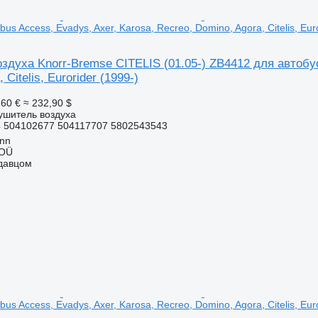
bus Access, Evadys, Axer, Karosa, Recreo, Domino, Agora, Citelis, Eur
духа Knorr-Bremse CITELIS (01.05-) ZB4412 для автобуса
 Citelis, Eurorider (1999-)
,60 €
≈ 232,90 $
ушитель воздуха
 504102677 504117707 5802543543
inn
 OÜ
одавцом
bus Access, Evadys, Axer, Karosa, Recreo, Domino, Agora, Citelis, Eur