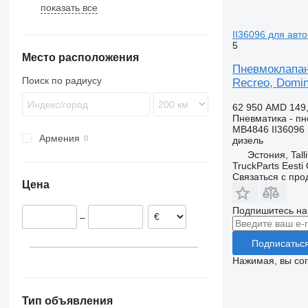
показать все
Evadys
Conecto
Skyliner
8700
Karosa
Econic
Starliner
9900
II36096 для автоб
Magelys
Integro
B-series
5
Место расположения
Proway
Intouro
G-series
Пневмоклапан 
Recreo
O-series
Поиск по радиусу
Recreo, Domino
Tourino
Tourismo
62 950 AMD
149
Пневматика - п
Travego
MB4846 II36096
Армения
Unimog
дизель
Эстония, Tall
Zetros
TruckParts Eesti
Связаться с пр
Цена
Подпишитесь на
–
Подписатьс
Нажимая, вы со
Тип объявления