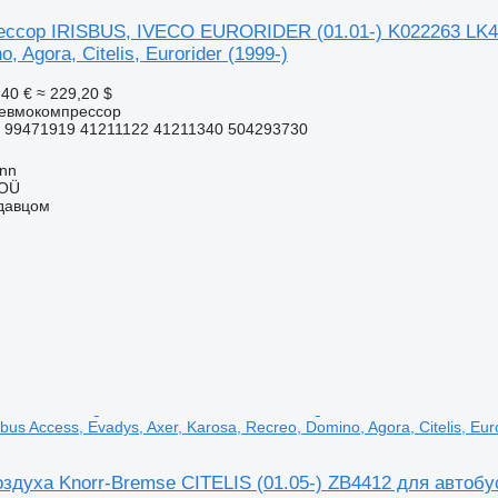
ссор IRISBUS, IVECO EURORIDER (01.01-) K022263 LK4936
, Agora, Citelis, Eurorider (1999-)
,40 €
≈ 229,20 $
невмокомпрессор
 99471919 41211122 41211340 504293730
inn
 OÜ
одавцом
bus Access, Evadys, Axer, Karosa, Recreo, Domino, Agora, Citelis, Eur
духа Knorr-Bremse CITELIS (01.05-) ZB4412 для автобуса