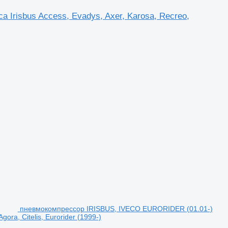
 Irisbus Access, Evadys, Axer, Karosa, Recreo,
пневмокомпрессор IRISBUS, IVECO EURORIDER (01.01-)
ora, Citelis, Eurorider (1999-)