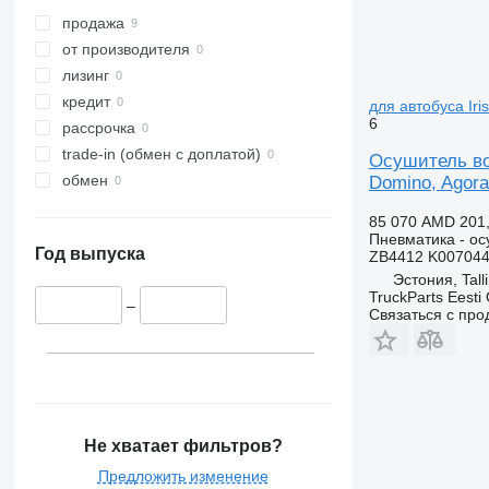
продажа
от производителя
лизинг
кредит
для автобуса Iris
6
рассрочка
trade-in (обмен с доплатой)
Осушитель воз
обмен
Domino, Agora,
85 070 AMD
201
Пневматика - ос
Год выпуска
ZB4412 K007044
Эстония, Tall
TruckParts Eesti
–
Связаться с пр
Не хватает фильтров?
Предложить изменение