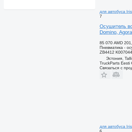
для автобуса Iris
7
Осушитель воз
Domino, Agora,
85 070 AMD
201
Пневматика - ос
ZB4412 K007044
Эстония, Tall
TruckParts Eesti
Связаться с пр
для автобуса Iris
6