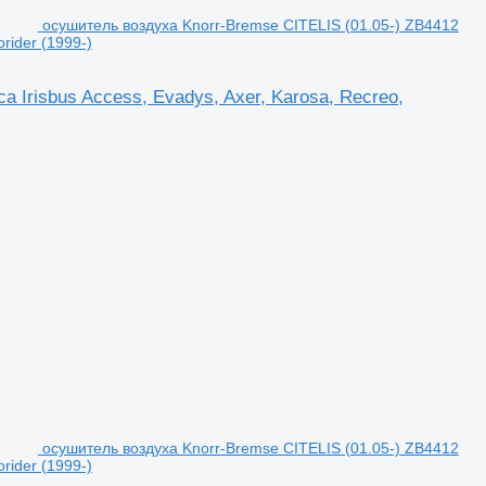
осушитель воздуха Knorr-Bremse CITELIS (01.05-) ZB4412
orider (1999-)
 Irisbus Access, Evadys, Axer, Karosa, Recreo,
осушитель воздуха Knorr-Bremse CITELIS (01.05-) ZB4412
orider (1999-)