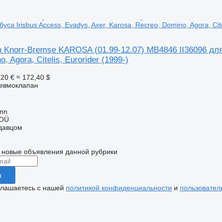
уса Irisbus Access, Evadys, Axer, Karosa, Recreo, Domino, Agora, Cite
Knorr-Bremse KAROSA (01.99-12.07) MB4846 II36096 для а
, Agora, Citelis, Eurorider (1999-)
,20 €
≈ 172,40 $
невмоклапан
inn
 OÜ
одавцом
 новые объявления данной рубрики
я
глашаетесь с нашей
политикой конфиденциальности
и
пользовател