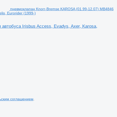
пневмоклапан Knorr-Bremse KAROSA (01.99-12.07) MB4846
lis, Eurorider (1999-)
втобуса Irisbus Access, Evadys, Axer, Karosa,
ьским соглашением
.