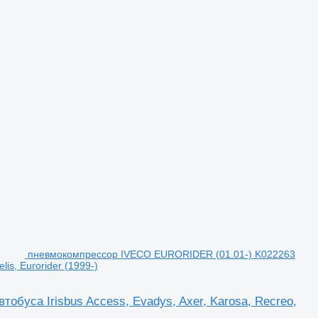
пневмокомпрессор IVECO EURORIDER (01.01-) K022263
lis, Eurorider (1999-)
буса Irisbus Access, Evadys, Axer, Karosa, Recreo,