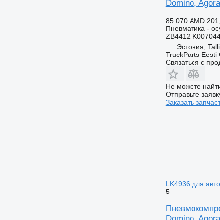
Domino, Agora,
85 070 AMD
201
Пневматика - ос
ZB4412 K007044
Эстония, Tall
TruckParts Eesti
Связаться с пр
Не можете найти
Отправьте заявк
Заказать запчас
LK4936 для автоб
5
Пневмокомпре
Domino, Agora,