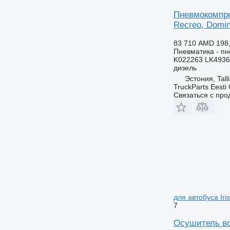
Пневмокомпре
Recreo, Domino
83 710 AMD
198
Пневматика - п
K022263 LK4936
дизель
Эстония, Tall
TruckParts Eesti
Связаться с пр
для автобуса Iris
7
Осушитель воз