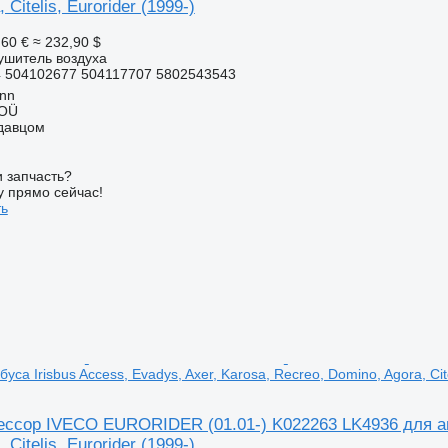
 Citelis, Eurorider (1999-)
,60 €
≈ 232,90 $
ушитель воздуха
 504102677 504117707 5802543543
inn
 OÜ
одавцом
 запчасть?
у прямо сейчас!
ть
уса Irisbus Access, Evadys, Axer, Karosa, Recreo, Domino, Agora, Cite
ссор IVECO EURORIDER (01.01-) K022263 LK4936 для авто
 Citelis, Eurorider (1999-)