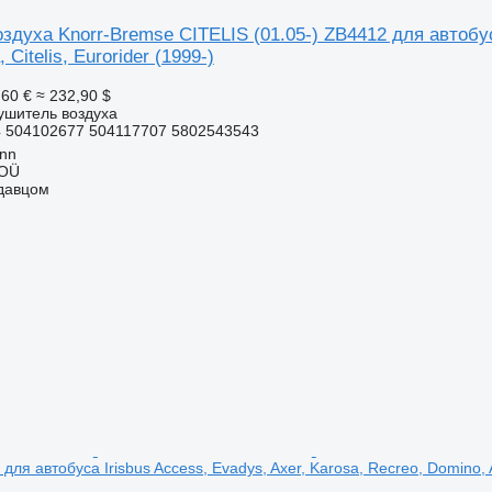
духа Knorr-Bremse CITELIS (01.05-) ZB4412 для автобуса
 Citelis, Eurorider (1999-)
,60 €
≈ 232,90 $
ушитель воздуха
 504102677 504117707 5802543543
inn
 OÜ
одавцом
ля автобуса Irisbus Access, Evadys, Axer, Karosa, Recreo, Domino, Ag