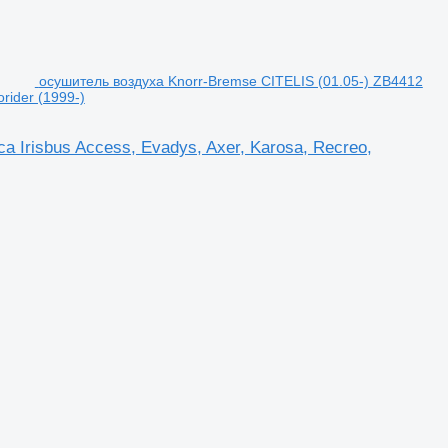
осушитель воздуха Knorr-Bremse CITELIS (01.05-) ZB4412
orider (1999-)
 Irisbus Access, Evadys, Axer, Karosa, Recreo,