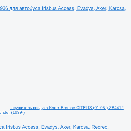
 для автобуса Irisbus Access, Evadys, Axer, Karosa,
осушитель воздуха Knorr-Bremse CITELIS (01.05-) ZB4412
orider (1999-)
 Irisbus Access, Evadys, Axer, Karosa, Recreo,