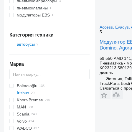
пневмокомпрессоры
пневмоклапаны
модуляторы EBS
Access, Evadys, A
5
Категория техники
Модулятор EBS
автобусы
Domino, Agora,
59 550 AMD
141
Пневматика - м
Марка
K023213 580129
дизель
Эстония, Tall
TruckParts Eesti
Baltacıoğlu
Связаться с пр
Irisbus
Futura
SB
Crossway
Knorr-Bremse
Eurorider
Axer
MAN
Citelis
Scania
Crossway
A-series
Actros
Cityliner
Volvo
Daily
Lion's series
Axor
Jetliner
K-series
Alpino
Prestij
T-series
WABCO
Domino
Citaro
Megaliner
L-series
Urbino
7700