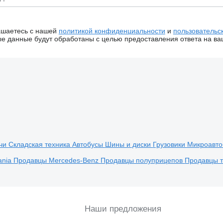
ашаетесь с нашей
политикой конфиденциальности
и
пользовательс
 данные будут обработаны с целью предоставления ответа на ва
ачи
Складская техника
Автобусы
Шины и диски
Грузовики
Микроавт
ania
Продавцы Mercedes-Benz
Продавцы полуприцепов
Продавцы 
Наши предложения