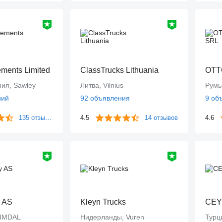
ments Limited
ClassTrucks Lithuania
OTT
ия, Sawley
Литва, Vilnius
Румы
ний
92 объявления
9 об
135 отзывов
4.5
14 отзывов
4.6
 AS
Kleyn Trucks
CEY
EIMDAL
Нидерланды, Vuren
Турц