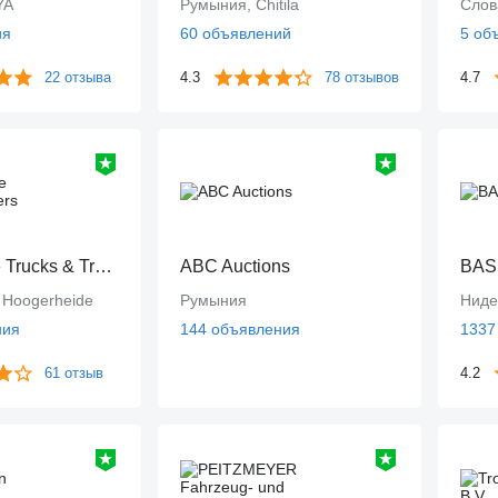
YA
Румыния, Chitila
Слов
ия
60 объявлений
5 об
22 отзыва
4.3
78 отзывов
4.7
Dingemanse Trucks & Trailers
ABC Auctions
BAS
 Hoogerheide
Румыния
Ниде
ния
144 объявления
1337
61 отзыв
4.2