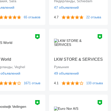
акия, Šaľa
Нидерланды, Schiedam
ъявлений
47 объявлений
65 отзывов
4.7
22 отзыва
 World
LKW STORE & SERVICES
рланды, Veghel
Румыния
 объявлений
49 объявлений
1671 отзыв
4.1
133 отзыва