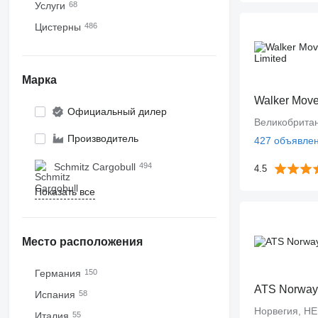
Услуги
68
Цистерны
486
Марка
Walker Move
Официальный дилер
Великобритан
Производитель
427 объявле
Schmitz Cargobull
494
4.5
Показать все
Место расположения
Германия
150
ATS Norway
Испания
58
Норвегия, H
Италия
55