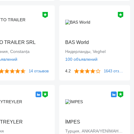
O TRAILER SRL
BAS World
ния, Constanța
Нидерланды, Veghel
ъявлений
100 объявлений
14 отзывов
4.2
1643 отзыва
TREYLER
İMPES
ия
Турция, ANKARA/YENİMAHALLE