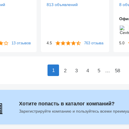
ний
813 объявлений
8 об
Офи
13 отзывов
4.5
763 отзыва
5.0
1
2
3
4
5
…
58
Хотите попасть в каталог компаний?
Зарегистрируйте компанию и пользуйтесь всеми преиму