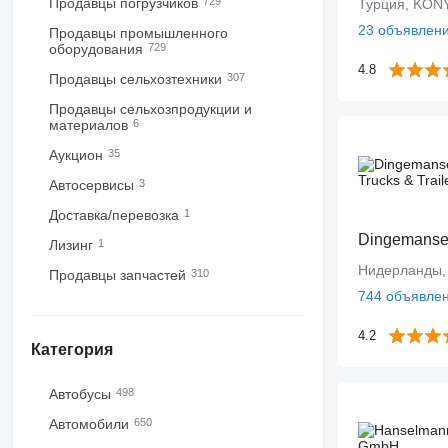
Продавцы погрузчиков
729
Турция, KON
23 объявлен
Продавцы промышленного
оборудования
729
4.8
Продавцы сельхозтехники
307
Продавцы сельхозпродукции и
материалов
6
Аукцион
35
Автосервисы
3
Доставка/перевозка
1
Лизинг
1
Нидерланды,
Продавцы запчастей
310
744 объявле
4.2
Категория
Автобусы
498
Автомобили
650