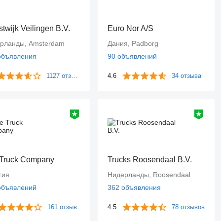
stwijk Veilingen B.V.
Euro Nor A/S
рланды, Amsterdam
Дания, Padborg
объявления
90 объявлений
1127 отзывов
4.6
34 отзыва
Truck Company
Trucks Roosendaal B.V.
гия
Нидерланды, Roosendaal
объявлений
362 объявления
161 отзыв
4.5
78 отзывов