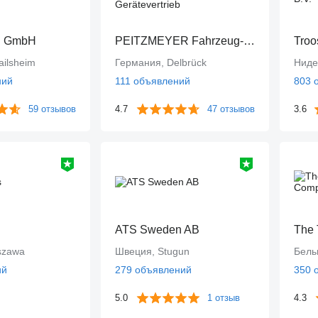
n GmbH
PEITZMEYER Fahrzeug- und Gerätevertrieb
Troo
ailsheim
Германия, Delbrück
Ниде
ний
111 объявлений
803 
59 отзывов
4.7
47 отзывов
3.6
ATS Sweden AB
The 
szawa
Швеция, Stugun
Бель
ий
279 объявлений
350 
5.0
1 отзыв
4.3