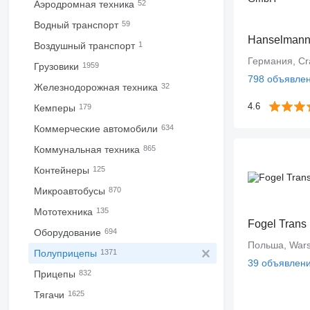
Аэродромная техника
52
Водный транспорт
59
Hanselman
Воздушный транспорт
1
Германия, Cr
Грузовики
1959
798 объявле
Железнодорожная техника
32
4.6
Кемперы
179
Коммерческие автомобили
634
Коммунальная техника
865
Контейнеры
125
Микроавтобусы
870
Мототехника
135
Fogel Trans
Оборудование
694
Польша, War
Полуприцепы
1371
39 объявлен
Прицепы
832
Тягачи
1625