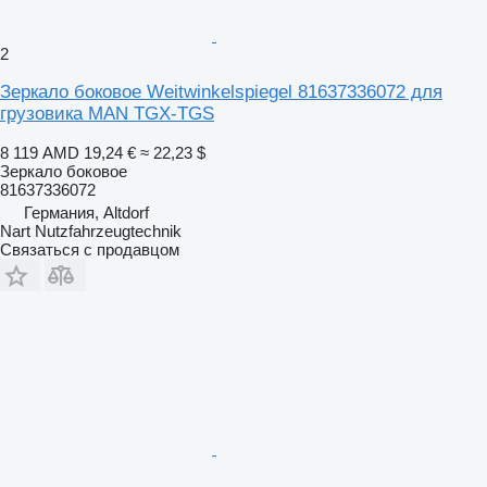
2
Зеркало боковое Weitwinkelspiegel 81637336072 для
грузовика MAN TGX-TGS
8 119 AMD
19,24 €
≈ 22,23 $
Зеркало боковое
81637336072
Германия, Altdorf
Nart Nutzfahrzeugtechnik
Связаться с продавцом