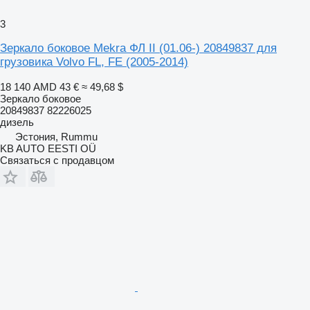
3
Зеркало боковое Mekra ФЛ II (01.06-) 20849837 для
грузовика Volvo FL, FE (2005-2014)
18 140 AMD
43 €
≈ 49,68 $
Зеркало боковое
20849837 82226025
дизель
Эстония, Rummu
KB AUTO EESTI OÜ
Связаться с продавцом