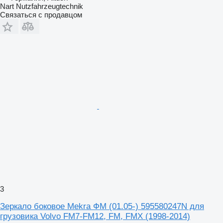
Nart Nutzfahrzeugtechnik
Связаться с продавцом
3
Зеркало боковое Mekra ФМ (01.05-) 595580247N для
грузовика Volvo FM7-FM12, FM, FMX (1998-2014)