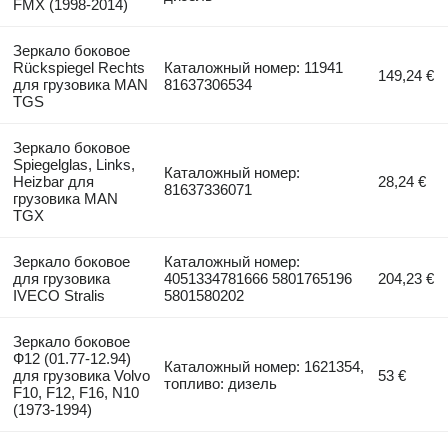
FMX (1998-2014)
Зеркало боковое
Rückspiegel Rechts
Каталожный номер: 11941
149,24 €
для грузовика MAN
81637306534
TGS
Зеркало боковое
Spiegelglas, Links,
Каталожный номер:
Heizbar для
28,24 €
81637336071
грузовика MAN
TGX
Зеркало боковое
Каталожный номер:
для грузовика
4051334781666 5801765196
204,23 €
IVECO Stralis
5801580202
Зеркало боковое
Ф12 (01.77-12.94)
Каталожный номер: 1621354,
для грузовика Volvo
53 €
топливо: дизель
F10, F12, F16, N10
(1973-1994)