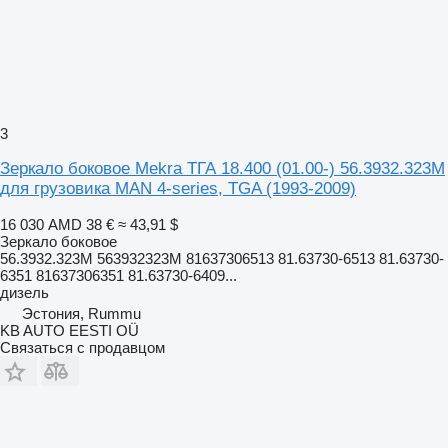
3
Зеркало боковое Mekra ТГА 18.400 (01.00-) 56.3932.323M
для грузовика MAN 4-series, TGA (1993-2009)
16 030 AMD
38 €
≈ 43,91 $
Зеркало боковое
56.3932.323M 563932323M 81637306513 81.63730-6513 81.63730-
6351 81637306351 81.63730-6409...
дизель
Эстония, Rummu
KB AUTO EESTI OÜ
Связаться с продавцом