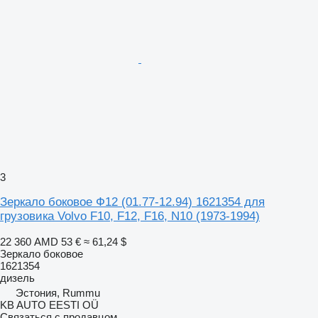
3
Зеркало боковое Ф12 (01.77-12.94) 1621354 для
грузовика Volvo F10, F12, F16, N10 (1973-1994)
22 360 AMD
53 €
≈ 61,24 $
Зеркало боковое
1621354
дизель
Эстония, Rummu
KB AUTO EESTI OÜ
Связаться с продавцом