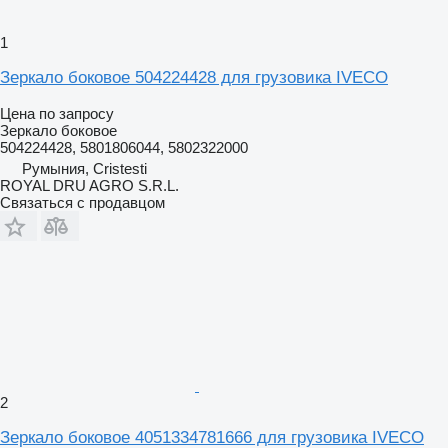
1
Зеркало боковое 504224428 для грузовика IVECO
Цена по запросу
Зеркало боковое
504224428, 5801806044, 5802322000
Румыния, Cristesti
ROYAL DRU AGRO S.R.L.
Связаться с продавцом
2
Зеркало боковое 4051334781666 для грузовика IVECO