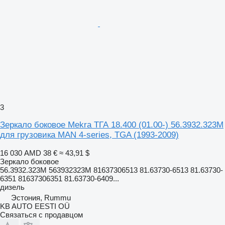
3
Зеркало боковое Mekra ТГА 18.400 (01.00-) 56.3932.323M
для грузовика MAN 4-series, TGA (1993-2009)
16 030 AMD
38 €
≈ 43,91 $
Зеркало боковое
56.3932.323M 563932323M 81637306513 81.63730-6513 81.63730-
6351 81637306351 81.63730-6409...
дизель
Эстония, Rummu
KB AUTO EESTI OÜ
Связаться с продавцом