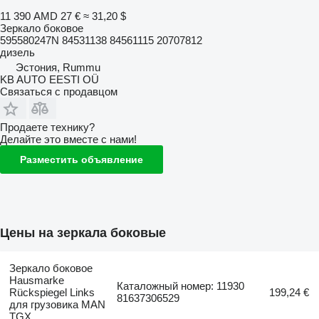
11 390 AMD
27 €
≈ 31,20 $
Зеркало боковое
595580247N 84531138 84561115 20707812
дизель
Эстония, Rummu
KB AUTO EESTI OÜ
Связаться с продавцом
Продаете технику?
Делайте это вместе с нами!
Разместить объявление
Цены на зеркала боковые
Зеркало боковое
Hausmarke
Каталожный номер: 11930
Rückspiegel Links
199,24 €
81637306529
для грузовика MAN
TGX