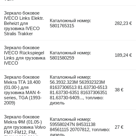
Зеркало боковое
IVECO Links Elektr.
Каталожный номер:
Beheizt для
282,23 €
5801765315
грузовика IVECO
Stralis Trakker
Зеркало боковое
IVECO Rückspiegel
Каталожный номер:
189,24 €
Links для грузовика
5801580259
IVECO
Зеркало боковое
Каталожный номер:
Mekra ТГА 18.400
56.3932.323M 563932323M
(01.00-) для
81637306513 81.63730-6513
38 €
грузовика MAN 4-
81.63730-6351 81637306351
series, TGA (1993-
81.63730-6409..., топливо:
2009)
дизель
Зеркало боковое
Каталожный номер:
Mekra ФМ (01.05-)
595580247N 84531138
для грузовика Volvo
27 €
84561115 20707812, топливо:
FM7-FM12, FM,
дизель