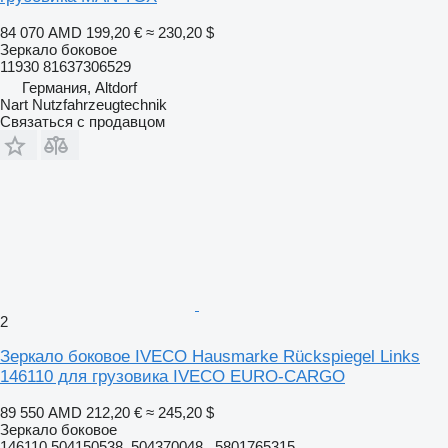
84 070 AMD
199,20 €
≈ 230,20 $
Зеркало боковое
11930 81637306529
Германия, Altdorf
Nart Nutzfahrzeugtechnik
Связаться с продавцом
2
Зеркало боковое IVECO Hausmarke Rückspiegel Links
146110 для грузовика IVECO EURO-CARGO
89 550 AMD
212,20 €
≈ 245,20 $
Зеркало боковое
146110 504150538, 504370048 , 5801765315