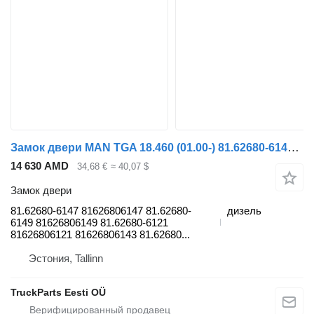
Замок двери MAN TGA 18.460 (01.00-) 81.62680-6147 для тягача MAN 4-series, TGA (1993-2009)
14 630 AMD
34,68 €
≈ 40,07 $
Замок двери
81.62680-6147 81626806147 81.62680-
дизель
6149 81626806149 81.62680-6121
81626806121 81626806143 81.62680...
Эстония, Tallinn
TruckParts Eesti OÜ