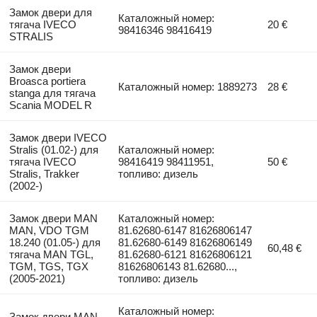
Замок двери для
Каталожный номер:
тягача IVECO
20 €
98416346 98416419
STRALIS
Замок двери
Broasca portiera
Каталожный номер: 1889273
28 €
stanga для тягача
Scania MODEL R
Замок двери IVECO
Stralis (01.02-) для
Каталожный номер:
тягача IVECO
98416419 98411951,
50 €
Stralis, Trakker
топливо: дизель
(2002-)
Замок двери MAN
Каталожный номер:
MAN, VDO TGM
81.62680-6147 81626806147
18.240 (01.05-) для
81.62680-6149 81626806149
60,48 €
тягача MAN TGL,
81.62680-6121 81626806121
TGM, TGS, TGX
81626806143 81.62680...,
(2005-2021)
топливо: дизель
Каталожный номер:
Замок двери MAN