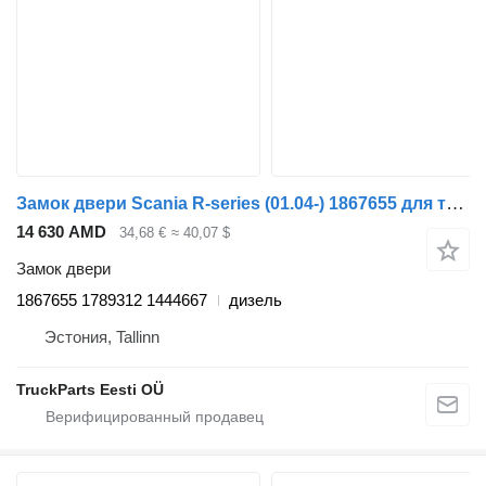
Замок двери Scania R-series (01.04-) 1867655 для тягача Scania P,G,R,T-series (2004-2017)
14 630 AMD
34,68 €
≈ 40,07 $
Замок двери
1867655 1789312 1444667
дизель
Эстония, Tallinn
TruckParts Eesti OÜ