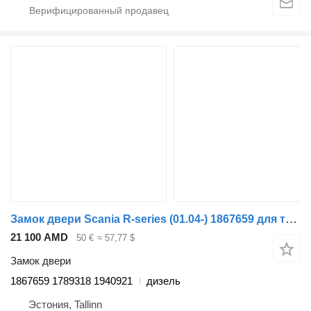
Замок двери Scania R-series (01.04-) 1867659 для тягача Scania P,G,R,T-series (2004-2017)
21 100 AMD
50 €
≈ 57,77 $
Замок двери
1867659 1789318 1940921
дизель
Эстония, Tallinn