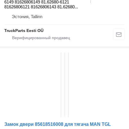
6149 81626806149 81.62680-6121
81626806121 81626806143 81.62680...
Эстония, Tallinn
TruckParts Eesti OÜ
Замок двери 85618516008 для тягача MAN TGL