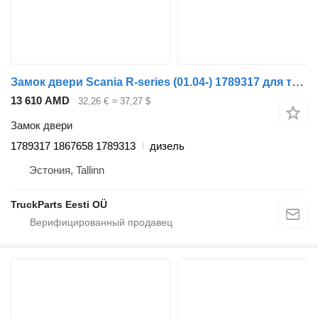
Замок двери Scania R-series (01.04-) 1789317 для тягача Scania P,G,R,T-series (2004-2017)
13 610 AMD
32,26 €
≈ 37,27 $
Замок двери
1789317 1867658 1789313
дизель
Эстония, Tallinn
TruckParts Eesti OÜ