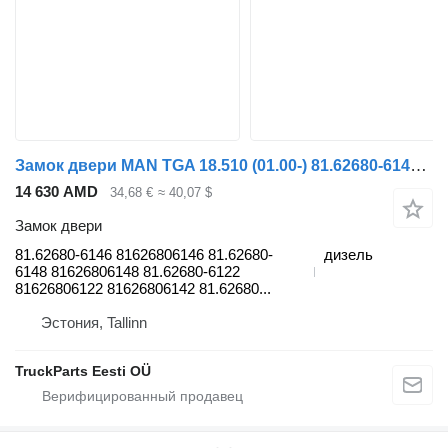
Замок двери MAN TGA 18.510 (01.00-) 81.62680-6146 для тягача MAN 4-series, TGA (1993-2009)
14 630 AMD
34,68 €
≈ 40,07 $
Замок двери
81.62680-6146 81626806146 81.62680-
дизель
6148 81626806148 81.62680-6122
81626806122 81626806142 81.62680...
Эстония, Tallinn
TruckParts Eesti OÜ