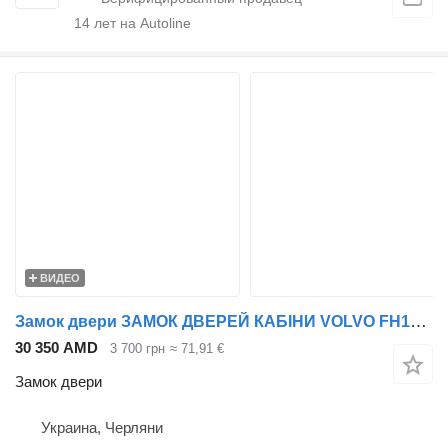
14
лет на Autoline
ВИДЕО
Замок двери ЗАМОК ДВЕРЕЙ КАБІНИ VOLVO FH12/FH16/FM10/FM12/FM7/FM9/FMX, MAN T для тягача Volvo FM9, FM 10, TGS, FH16, TGX, FH 12, FH 16, FM 12, TGA, TGL, FM-7, FM7
30 350 AMD
3 700 грн
≈ 71,91 €
Замок двери
Украина, Черляни