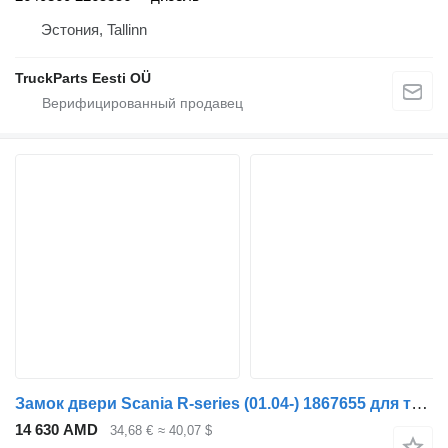
Эстония, Tallinn
TruckParts Eesti OÜ
Замок двери Scania R-series (01.04-) 1867655 для тягача Scania P,G,R,T-series (2004-2017)
14 630 AMD
34,68 €
≈ 40,07 $