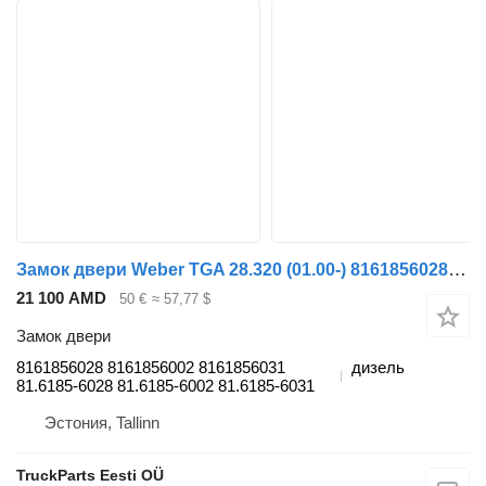
Замок двери Weber TGA 28.320 (01.00-) 8161856028 для тягача MAN 4-series, TGA (1993-2009)
21 100 AMD
50 €
≈ 57,77 $
Замок двери
8161856028 8161856002 8161856031
дизель
81.6185-6028 81.6185-6002 81.6185-6031
Эстония, Tallinn
TruckParts Eesti OÜ