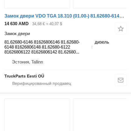
Замок двери VDO TGA 18.310 (01.00-) 81.62680-6146 для тягача MAN 4-series, TGA (1993-2009)
14 630 AMD
34,68 €
≈ 40,07 $
Замок двери
81.62680-6146 81626806146 81.62680-
дизель
6148 81626806148 81.62680-6122
81626806122 81626806142 81.62680...
Эстония, Tallinn
TruckParts Eesti OÜ