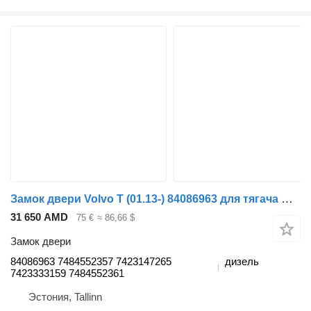
Замок двери Volvo T (01.13-) 84086963 для тягача Renault T (2013-)
31 650 AMD
75 €
≈ 86,66 $
Замок двери
84086963 7484552357 7423147265
дизель
7423333159 7484552361
Эстония, Tallinn