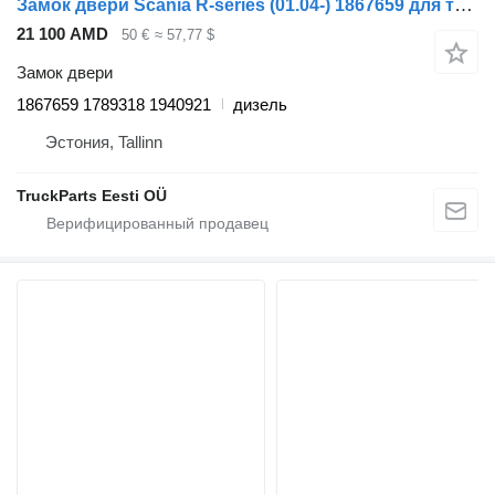
Замок двери Scania R-series (01.04-) 1867659 для тягача Scania P,G,R,T-series (2004-2017)
21 100 AMD
50 €
≈ 57,77 $
Замок двери
1867659 1789318 1940921
дизель
Эстония, Tallinn
TruckParts Eesti OÜ