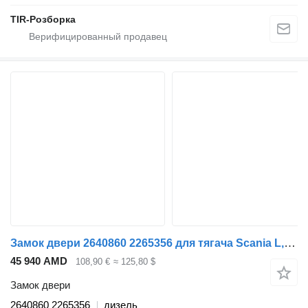
TIR-Розборка
Замок двери 2640860 2265356 для тягача Scania L,P,G,R,S-series (2016)
45 940 AMD
108,90 €
≈ 125,80 $
Замок двери
2640860 2265356
дизель