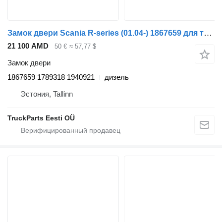
Замок двери Scania R-series (01.04-) 1867659 для тягача Scania P,G,R,T-series (2004-2017)
21 100 AMD
50 €
≈ 57,77 $
Замок двери
1867659 1789318 1940921
дизель
Эстония, Tallinn
TruckParts Eesti OÜ