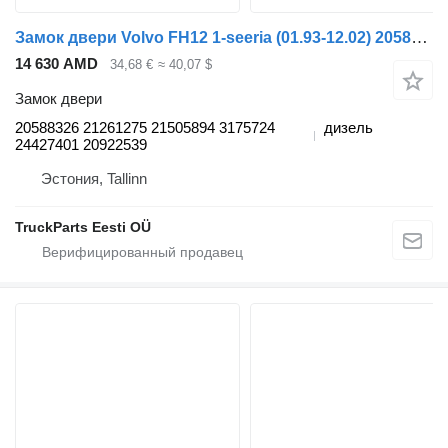
Замок двери Volvo FH12 1-seeria (01.93-12.02) 20588326 для тягача Volvo FH12, FH16, NH12, FH, VNL780 (1993-2014)
14 630 AMD
34,68 €
≈ 40,07 $
Замок двери
20588326 21261275 21505894 3175724
дизель
24427401 20922539
Эстония, Tallinn
TruckParts Eesti OÜ