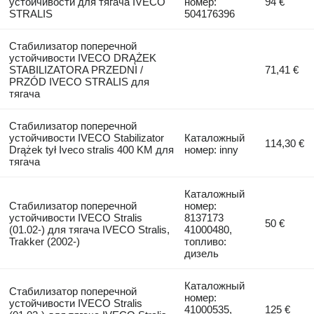
устойчивости для тягача IVECO
номер:
94 €
STRALIS
504176396
Стабилизатор поперечной
устойчивости IVECO DRĄŻEK
STABILIZATORA PRZEDNI /
71,41 €
PRZÓD IVECO STRALIS для
тягача
Стабилизатор поперечной
устойчивости IVECO Stabilizator
Каталожный
114,30 €
Drążek tył Iveco stralis 400 KM для
номер: inny
тягача
Каталожный
Стабилизатор поперечной
номер:
устойчивости IVECO Stralis
8137173
50 €
(01.02-) для тягача IVECO Stralis,
41000480,
Trakker (2002-)
топливо:
дизель
Каталожный
Стабилизатор поперечной
номер:
устойчивости IVECO Stralis
41000535,
125 €