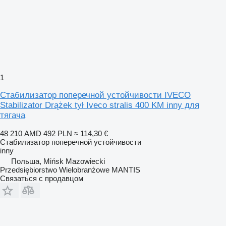
1
Стабилизатор поперечной устойчивости IVECO
Stabilizator Drążek tył Iveco stralis 400 KM inny для
тягача
48 210 AMD
492 PLN
≈ 114,30 €
Стабилизатор поперечной устойчивости
inny
Польша, Mińsk Mazowiecki
Przedsiębiorstwo Wielobranżowe MANTIS
Связаться с продавцом