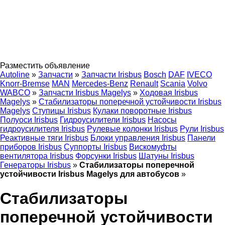
Разместить объявление
Autoline
»
Запчасти
»
Запчасти Irisbus
Bosch
DAF
IVECO
Knorr-Bremse
MAN
Mercedes-Benz
Renault
Scania
Volvo
WABCO
»
Запчасти Irisbus Magelys
»
Ходовая Irisbus
Magelys
»
Стабилизаторы поперечной устойчивости Irisbus
Magelys
Ступицы Irisbus
Кулаки поворотные Irisbus
Полуоси Irisbus
Гидроусилители Irisbus
Насосы
гидроусилителя Irisbus
Рулевые колонки Irisbus
Рули Irisbus
Реактивные тяги Irisbus
Блоки управления Irisbus
Панели
приборов Irisbus
Суппорты Irisbus
Вискомуфты
вентилятора Irisbus
Форсунки Irisbus
Шатуны Irisbus
Генераторы Irisbus
»
Стабилизаторы поперечной
устойчивости Irisbus Magelys для автобусов
»
Стабилизаторы
поперечной устойчивости