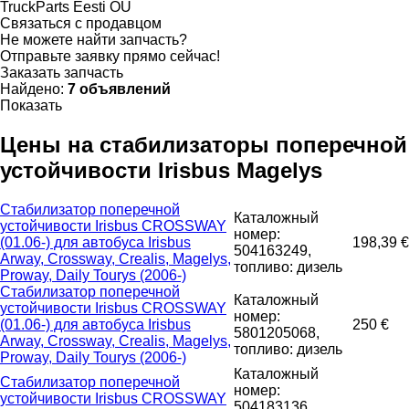
TruckParts Eesti OÜ
Связаться с продавцом
Не можете найти запчасть?
Отправьте заявку прямо сейчас!
Заказать запчасть
Найдено:
7 объявлений
Показать
Цены на стабилизаторы поперечной
устойчивости Irisbus Magelys
Стабилизатор поперечной
Каталожный
устойчивости Irisbus CROSSWAY
номер:
(01.06-) для автобуса Irisbus
198,39 €
504163249,
Arway, Crossway, Crealis, Magelys,
топливо: дизель
Proway, Daily Tourys (2006-)
Стабилизатор поперечной
Каталожный
устойчивости Irisbus CROSSWAY
номер:
(01.06-) для автобуса Irisbus
250 €
5801205068,
Arway, Crossway, Crealis, Magelys,
топливо: дизель
Proway, Daily Tourys (2006-)
Каталожный
Стабилизатор поперечной
номер:
устойчивости Irisbus CROSSWAY
504183136