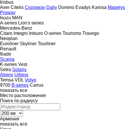
Irisbus
Axer
Citelis
Crossway
Daily
Domino
Evadys
Karosa
Magelys
Proway
Isuzu
MAN
A-series
Lion's series
Mercedes-Benz
Citaro
Integro
Intouro
O-series
Tourismo
Travego
Neoplan
Euroliner
Skyliner
Tourliner
Renault
Iliade
Scania
K-series
Vest
Setra
Solaris
Alpino
Urbino
Temsa
VDL
Volvo
9700
B-series
Carrus
показать все
Место расположения
Поиск по радиусу
Армения
показать все