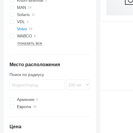
Knorr-Bremse
MAN
Solaris
VDL
Alpino
Volvo
Urbino
WABCO
B-series
показать все
B7
B9
B10
Место расположения
B12
Поиск по радиусу
Армения
Европа
Эстония
Румыния
Цена