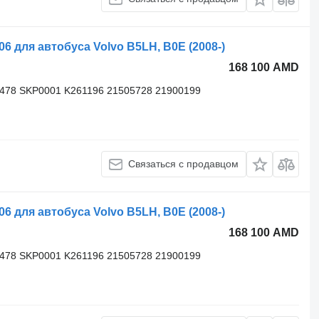
для автобуса Volvo B5LH, B0E (2008-)
168 100 AMD
3478 SKP0001 K261196 21505728 21900199
Связаться с продавцом
для автобуса Volvo B5LH, B0E (2008-)
168 100 AMD
3478 SKP0001 K261196 21505728 21900199