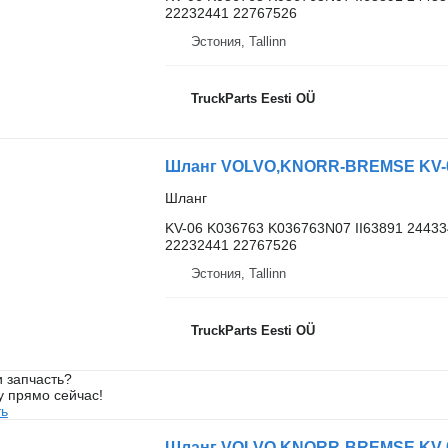
22232441 22767526
Эстония, Tallinn
TruckParts Eesti OÜ
Шланг VOLVO,KNORR-BREMSE KV-06 
Шланг
KV-06 K036763 K036763N07 II63891 2443
22232441 22767526
Эстония, Tallinn
TruckParts Eesti OÜ
 запчасть?
у прямо сейчас!
ть
Шланг VOLVO,KNORR-BREMSE KV-06 