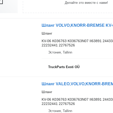
Делайте это вместе с нами!
Шланг VOLVO,KNORR-BREMSE KV-06 
Шланг
KV-06 K036763 K036763N07 II63891 2443
22232441 22767526
Эстония, Tallinn
TruckParts Eesti OÜ
Шланг VALEO,VOLVO,KNORR-BREMSE 
Шланг
KV-06 K036763 K036763N07 II63891 2443
22232441 22767526
Эстония, Tallinn