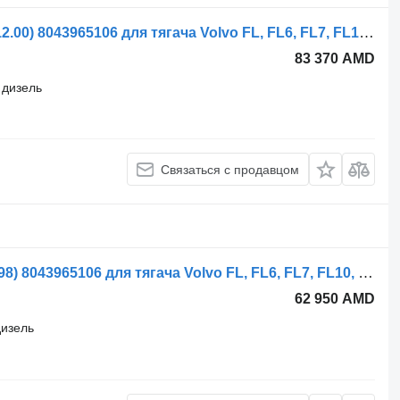
Рулевой редуктор ZF FL614 (01.85-12.00) 8043965106 для тягача Volvo FL, FL6, FL7, FL10, FL12, FS718 (1985-2005)
83 370 AMD
дизель
Связаться с продавцом
Рулевой редуктор ZF FL7 (01.85-12.98) 8043965106 для тягача Volvo FL, FL6, FL7, FL10, FL12, FS718 (1985-2005)
62 950 AMD
дизель