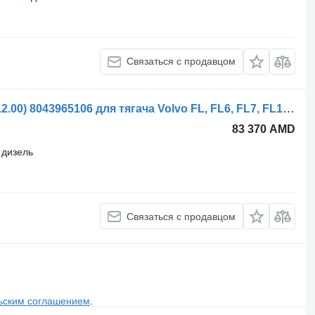
Связаться с продавцом
Рулевой редуктор ZF FL614 (01.85-12.00) 8043965106 для тягача Volvo FL, FL6, FL7, FL10, FL12, FS718 (1985-2005)
83 370 AMD
дизель
Связаться с продавцом
ьским соглашением
.