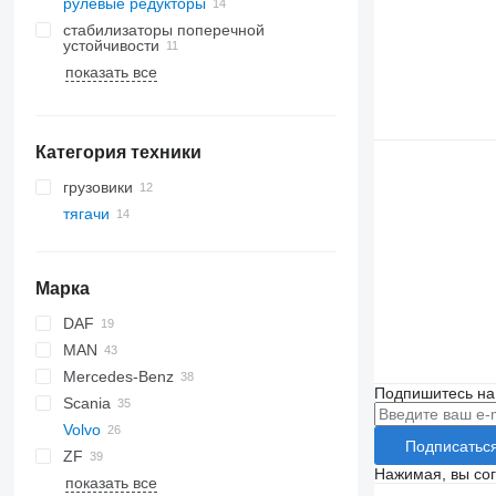
рулевые редукторы
стабилизаторы поперечной
устойчивости
показать все
Категория техники
грузовики
тягачи
Марка
DAF
MAN
CF
Stralis
Mercedes-Benz
LF
A-series
Подпишитесь на
Scania
XF
LE
A-Class
Premium
Volvo
XG
TGA
Actros
G-series
Подписатьс
ZF
TGL
Antos
P-series
FE
Нажимая, вы со
показать все
TGM
Arocs
R-series
FH
FE 280