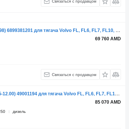
Связаться с продавцом
Рулевой редуктор ZF FL7 (01.85-12.98) 6899381201 для тягача Volvo FL, FL6, FL7, FL10, FL12, FS718 (1985-2005)
69 760 AMD
Связаться с продавцом
Рулевой редуктор TRW FL611 (01.85-12.00) 49001194 для тягача Volvo FL, FL6, FL7, FL10, FL12, FS718 (1985-2005)
85 070 AMD
250
дизель