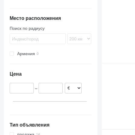
TGS
Atego
FL
FH13
TGX
Axor
FM
FL6
Место расположения
Unimog
FL7
FM9
FL10
Поиск по радиусу
FL12
FL240
Армения
Цена
–
Тип объявления
продажа