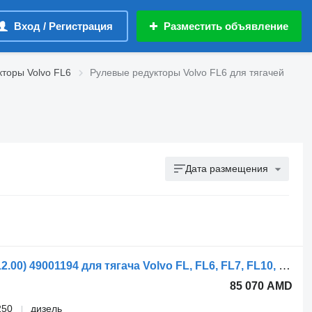
Вход / Регистрация
Разместить объявление
торы Volvo FL6
Рулевые редукторы Volvo FL6 для тягачей
Дата размещения
Рулевой редуктор ZF FL614 (01.85-12.00) 49001194 для тягача Volvo FL, FL6, FL7, FL10, FL12, FS718 (1985-2005)
85 070 AMD
250
дизель