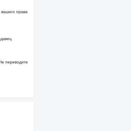
 вашего права
одавец
 Не переводите