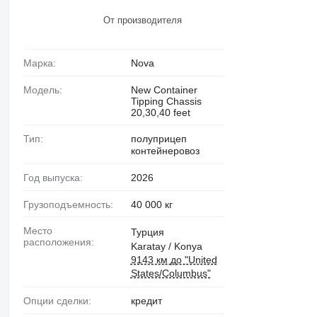
От производителя
Марка:
Nova
Модель:
New Container
Tipping Chassis
20,30,40 feet
Тип:
полуприцеп
контейнеровоз
Год выпуска:
2026
Грузоподъемность:
40 000 кг
Место
Турция
расположения:
Karatay / Konya
9143 км до "United
States/Columbus"
Опции сделки:
кредит