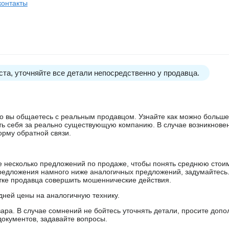
контакты
та, уточняйте все детали непосредственно у продавца.
 что вы общаетесь с реальным продавцом. Узнайте как можно боль
ять себя за реально существующую компанию. В случае возникнове
орму обратной связи.
е несколько предложений по продаже, чтобы понять среднюю стои
редложения намного ниже аналогичных предложений, задумайтесь
ытке продавца совершить мошеннические действия.
дней цены на аналогичную технику.
ара. В случае сомнений не бойтесь уточнять детали, просите доп
документов, задавайте вопросы.