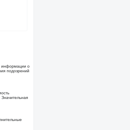
ше информации о
ния подозрений
мость
. Значительная
олнительные