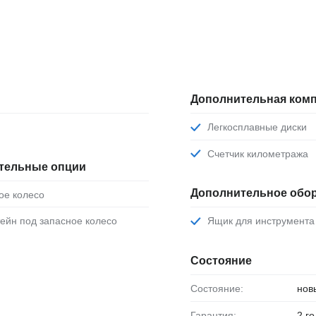
Дополнительная комп
Легкосплавные диски
Счетчик километража
тельные опции
Дополнительное обо
ное колесо
тейн под запасное колесо
Ящик для инструмента
Состояние
Состояние:
нов
Гарантия:
2 г