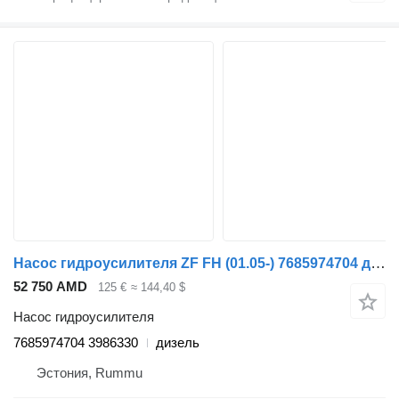
Насос гидроусилителя ZF FH (01.05-) 7685974704 для грузовика Volvo FH12, FH16, NH12, FH, VNL780 (1993-2014)
52 750 AMD
125 €
≈ 144,40 $
Насос гидроусилителя
7685974704 3986330
дизель
Эстония, Rummu