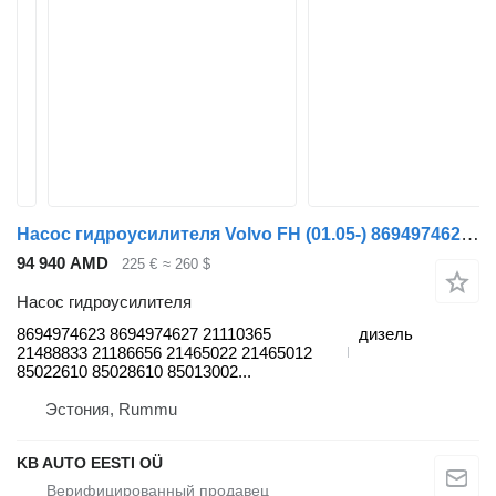
Насос гидроусилителя Volvo FH (01.05-) 8694974623 для грузовика Volvo FH12, FH16, NH12, FH, VNL780 (1993-2014)
94 940 AMD
225 €
≈ 260 $
Насос гидроусилителя
8694974623 8694974627 21110365
дизель
21488833 21186656 21465022 21465012
85022610 85028610 85013002...
Эстония, Rummu
KB AUTO EESTI OÜ