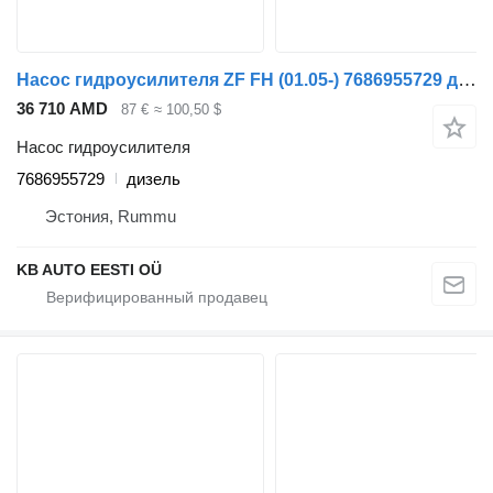
Насос гидроусилителя ZF FH (01.05-) 7686955729 для грузовика Volvo FH12, FH16, NH12, FH, VNL780 (1993-2014)
36 710 AMD
87 €
≈ 100,50 $
Насос гидроусилителя
7686955729
дизель
Эстония, Rummu
KB AUTO EESTI OÜ