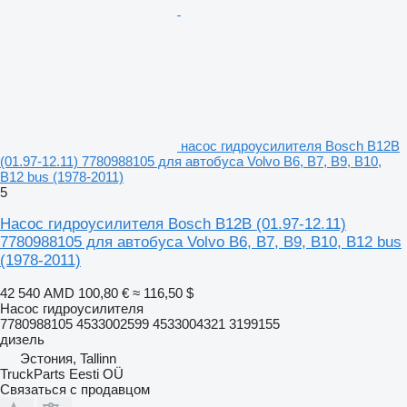
насос гидроусилителя Bosch B12B
(01.97-12.11) 7780988105 для автобуса Volvo B6, B7, B9, B10,
B12 bus (1978-2011)
5
Насос гидроусилителя Bosch B12B (01.97-12.11)
7780988105 для автобуса Volvo B6, B7, B9, B10, B12 bus
(1978-2011)
42 540 AMD
100,80 €
≈ 116,50 $
Насос гидроусилителя
7780988105 4533002599 4533004321 3199155
дизель
Эстония, Tallinn
TruckParts Eesti OÜ
Связаться с продавцом