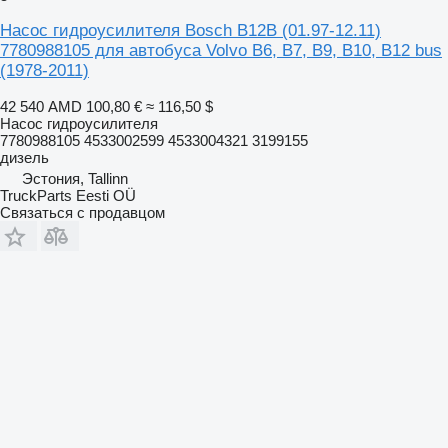
Насос гидроусилителя Bosch B12B (01.97-12.11)
7780988105 для автобуса Volvo B6, B7, B9, B10, B12 bus
(1978-2011)
42 540 AMD
100,80 €
≈ 116,50 $
Насос гидроусилителя
7780988105 4533002599 4533004321 3199155
дизель
Эстония, Tallinn
TruckParts Eesti OÜ
Связаться с продавцом