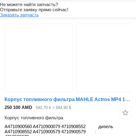
Не можете найти запчасть?
Отправьте заявку прямо сейчас!
Заказать запчасть
Корпус топливного фильтра MAHLE Actros MP4 1842 (01.12-) A4710900560 для тягача Mercedes-Benz Actros MP4 Antos Arocs (2012-)
250 100 AMD
592,70 €
≈ 684,90 $
Корпус топливного фильтра
A4710900560 A4710900079 4710908552
дизель
A4710908552 A4710900579 4710900579