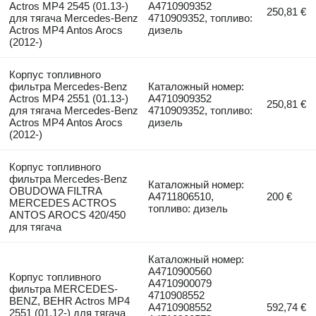
Actros MP4 2545 (01.13-)
A4710909352
250,81 €
для тягача Mercedes-Benz
4710909352, топливо:
Actros MP4 Antos Arocs
дизель
(2012-)
Корпус топливного
фильтра Mercedes-Benz
Каталожный номер:
Actros MP4 2551 (01.13-)
A4710909352
250,81 €
для тягача Mercedes-Benz
4710909352, топливо:
Actros MP4 Antos Arocs
дизель
(2012-)
Корпус топливного
фильтра Mercedes-Benz
Каталожный номер:
OBUDOWA FILTRA
A4711806510,
200 €
MERCEDES ACTROS
топливо: дизель
ANTOS AROCS 420/450
для тягача
Каталожный номер:
A4710900560
Корпус топливного
A4710900079
фильтра MERCEDES-
4710908552
BENZ, BEHR Actros MP4
A4710908552
592,74 €
2551 (01.12-) для тягача