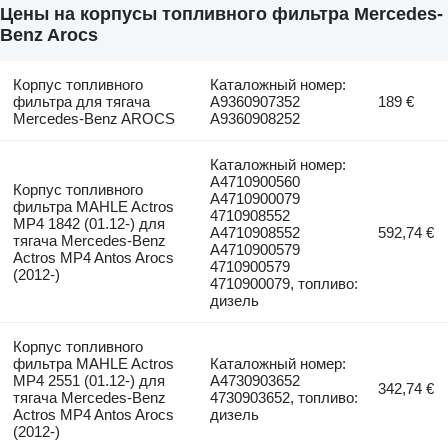
Цены на корпусы топливного фильтра Mercedes-
Benz Arocs
Корпус топливного
Каталожный номер:
фильтра для тягача
A9360907352
189 €
Mercedes-Benz AROCS
A9360908252
Каталожный номер:
A4710900560
Корпус топливного
A4710900079
фильтра MAHLE Actros
4710908552
MP4 1842 (01.12-) для
A4710908552
592,74 €
тягача Mercedes-Benz
A4710900579
Actros MP4 Antos Arocs
4710900579
(2012-)
4710900079, топливо:
дизель
Корпус топливного
фильтра MAHLE Actros
Каталожный номер:
MP4 2551 (01.12-) для
A4730903652
342,74 €
тягача Mercedes-Benz
4730903652, топливо:
Actros MP4 Antos Arocs
дизель
(2012-)