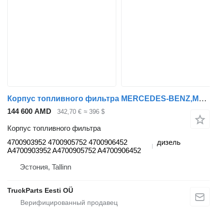
Корпус топливного фильтра MERCEDES-BENZ,MAHLE Actros MP4 1843 (01.12-) 4700903952 для тягача Mercedes-Benz Actros MP4 Antos Arocs (2012-)
144 600 AMD
342,70 €
≈ 396 $
Корпус топливного фильтра
4700903952 4700905752 4700906452
дизель
A4700903952 A4700905752 A4700906452
Эстония, Tallinn
TruckParts Eesti OÜ