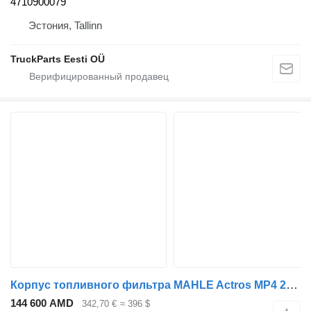
4710900079
Эстония, Tallinn
TruckParts Eesti OÜ
Корпус топливного фильтра MAHLE Actros MP4 2551 (01.12-) A4730903652 для тягача Mercedes-Benz Actros MP4 Antos Arocs (2012-)
144 600 AMD
342,70 €
≈ 396 $