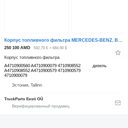
Корпус топливного фильтра MERCEDES-BENZ, BEHR Actros MP4 2551 (01.12-) A4710900560 для тягача Mercedes-Benz Actros MP4 Antos Arocs (2012-)
250 100 AMD
592,70 €
≈ 684,90 $
Корпус топливного фильтра
A4710900560 A4710900079 4710908552
дизель
A4710908552 A4710900579 4710900579
4710900079
Эстония, Tallinn
TruckParts Eesti OÜ