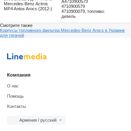
A4710900579
Mercedes-Benz Actros
4710900579
MP4 Antos Arocs (2012-)
4710900079, топливо:
дизель
Смотрите также
Корпусы топливного фильтра Mercedes-Benz Arocs в Украине
для тягачей
Компания
О нас
Помощь
Контакты
Армения / русский