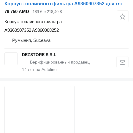
Корпус топливного фильтра A9360907352 для тягача Mercedes-Benz AROCS
79 750 AMD
189 €
≈ 218,40 $
Корпус топливного фильтра
A9360907352 A9360908252
Румыния, Suceava
DEZSTORE S.R.L.
14
лет на Autoline