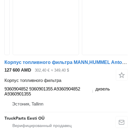
Корпус топливного фильтра MANN,HUMMEL Antos 2530 (01.13-) 9360904852 для тягача Mercedes-Benz Actros MP4 Antos Arocs (2012-)
127 600 AMD
302,40 €
≈ 349,40 $
Корпус топливного фильтра
9360904852 9360901355 A9360904852
дизель
A9360901355
Эстония, Tallinn
TruckParts Eesti OÜ