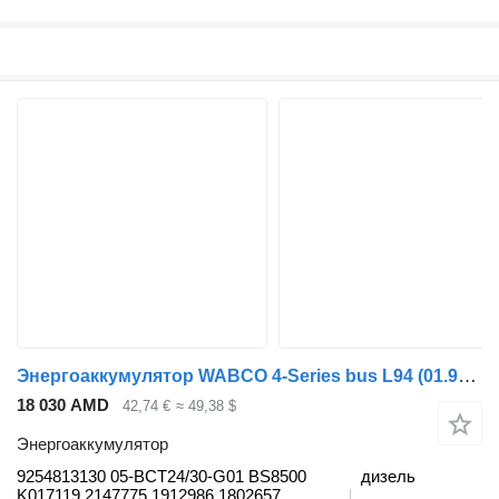
Энергоаккумулятор WABCO 4-Series bus L94 (01.96-12.06) 9254813130 для автобуса Scania 4-series bus (1995-2006)
18 030 AMD
42,74 €
≈ 49,38 $
Энергоаккумулятор
9254813130 05-BCT24/30-G01 BS8500
дизель
K017119 2147775 1912986 1802657