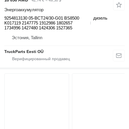
42,74 €
≈ 49,38 $
Энергоаккумулятор
9254813130 05-BCT24/30-G01 BS8500
дизель
K017119 2147775 1912986 1802657
1734996 1427480 1424306 1527365
Эстония, Tallinn
TruckParts Eesti OÜ