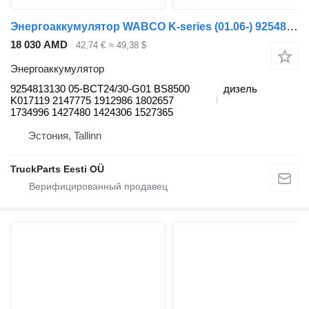
Энергоаккумулятор WABCO K-series (01.06-) 9254813130 для автобуса Scania K,N,F-series bus (2006-)
18 030 AMD
42,74 €
≈ 49,38 $
Энергоаккумулятор
9254813130 05-BCT24/30-G01 BS8500
дизель
K017119 2147775 1912986 1802657
1734996 1427480 1424306 1527365
Эстония, Tallinn
TruckParts Eesti OÜ