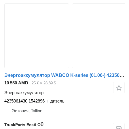
Энергоаккумулятор WABCO K-series (01.06-) 4235061430 для автобуса Scania K,N,F-series bus (2006-)
10 550 AMD
25 €
≈ 28,89 $
Энергоаккумулятор
4235061430 1542896
дизель
Эстония, Tallinn
TruckParts Eesti OÜ