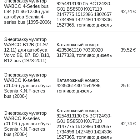
Энергоаккумулятор
9254813130 05-BCT24/30-
WABCO 4-Series bus
G01 BS8500 K017119
L94 (01.96-12.06) для
42,74 €
2147775 1912986 1802657
автобуса Scania 4-
1734996 1427480 1424306
series bus (1995-2006)
1527365, топливо: дизель
Энергоаккумулятор
WABCO B12B (01.97-
Каталожный номер:
12.11) для автобуса
4235061210 70330020
39,52 €
Volvo B6, B7, B9, B10,
3177338, топливо: дизель
B12 bus (1978-2011)
Энергоаккумулятор
WABCO K-series
Каталожный номер:
(01.06-) для автобуса
4235061430 1542896,
25 €
Scania K,N,F-series
топливо: дизель
bus (2006-)
Каталожный номер:
Энергоаккумулятор
9254813130 05-BCT24/30-
WABCO K-series
G01 BS8500 K017119
(01.06-) для автобуса
42,74 €
2147775 1912986 1802657
Scania K,N,F-series
1734996 1427480 1424306
bus (2006-)
1527365, топливо: дизель