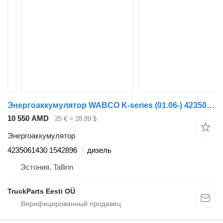
Энергоаккумулятор WABCO K-series (01.06-) 4235061430 для автобуса Scania K,N,F-series bus (2006-)
10 550 AMD
25 €
≈ 28,89 $
Энергоаккумулятор
4235061430 1542896
дизель
Эстония, Tallinn
TruckParts Eesti OÜ