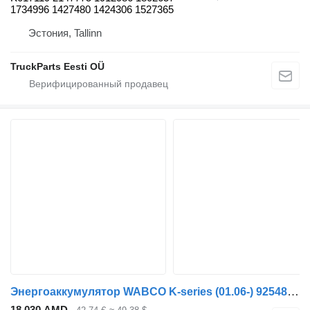
1734996 1427480 1424306 1527365
Эстония, Tallinn
TruckParts Eesti OÜ
Энергоаккумулятор WABCO K-series (01.06-) 9254813130 для автобуса Scania K,N,F-series bus (2006-)
18 030 AMD