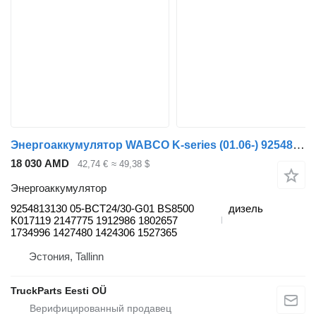
Энергоаккумулятор WABCO K-series (01.06-) 9254813130 для автобуса Scania K,N,F-series bus (2006-)
18 030 AMD
42,74 €
≈ 49,38 $
Энергоаккумулятор
9254813130 05-BCT24/30-G01 BS8500
дизель
K017119 2147775 1912986 1802657
1734996 1427480 1424306 1527365
Эстония, Tallinn
TruckParts Eesti OÜ