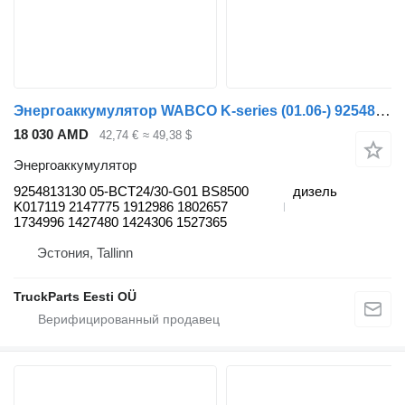
Энергоаккумулятор WABCO K-series (01.06-) 9254813130 для автобуса Scania K,N,F-series bus (2006-)
18 030 AMD
42,74 €
≈ 49,38 $
Энергоаккумулятор
9254813130 05-BCT24/30-G01 BS8500
дизель
K017119 2147775 1912986 1802657
1734996 1427480 1424306 1527365
Эстония, Tallinn
TruckParts Eesti OÜ