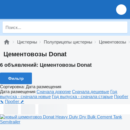
Цистерны
Полуприцепы цистерны
Цементовозы
Цементовозы Donat
6 объявлений:
Цементовозы Donat
Фильтр
Сортировка
:
Дата размещения
Дата размещения
Сначала дорогие
Сначала дешевые
Год
выпуска - сначала новые
Год выпуска - сначала старые
Пробег
⬊
Пробег ⬈