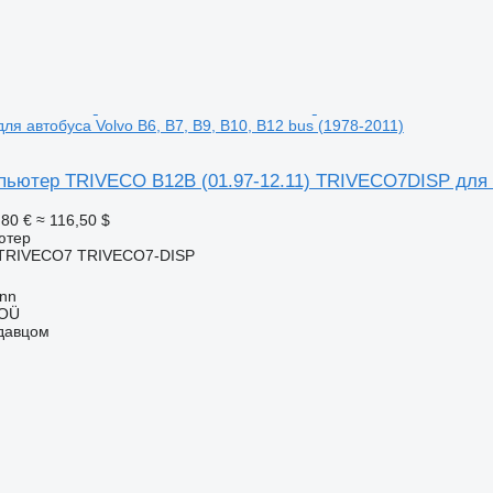
я автобуса Volvo B6, B7, B9, B10, B12 bus (1978-2011)
ьютер TRIVECO B12B (01.97-12.11) TRIVECO7DISP для ав
,80 €
≈ 116,50 $
ютер
TRIVECO7 TRIVECO7-DISP
inn
 OÜ
одавцом