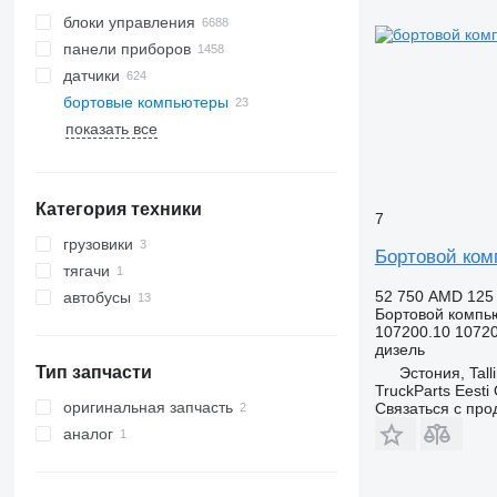
блоки управления
панели приборов
датчики
бортовые компьютеры
показать все
Категория техники
7
грузовики
Бортовой ком
тягачи
52 750 AMD
125
автобусы
Бортовой компь
107200.10 1072
дизель
Тип запчасти
Эстония, Tall
TruckParts Eesti
оригинальная запчасть
Связаться с пр
аналог