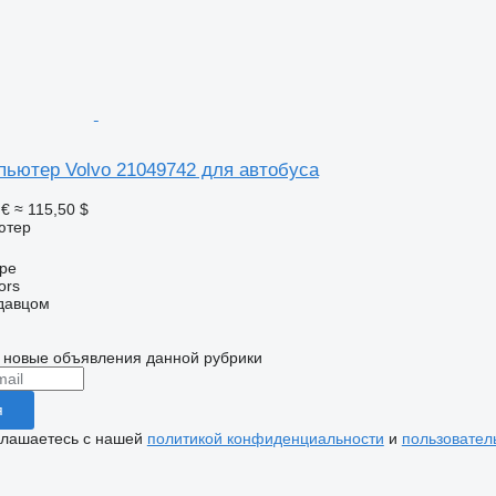
пьютер Volvo 21049742 для автобуса
 €
≈ 115,50 $
ютер
upe
ors
одавцом
 новые объявления данной рубрики
я
глашаетесь с нашей
политикой конфиденциальности
и
пользовател