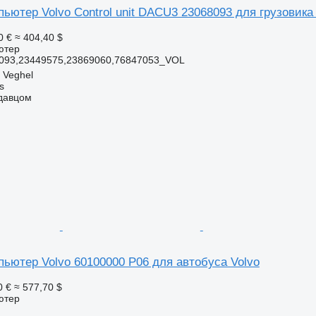
ьютер Volvo Control unit DACU3 23068093 для грузовика
0 €
≈ 404,40 $
ютер
093,23449575,23869060,76847053_VOL
 Veghel
s
одавцом
пьютер Volvo 60100000 P06 для автобуса Volvo
0 €
≈ 577,70 $
ютер