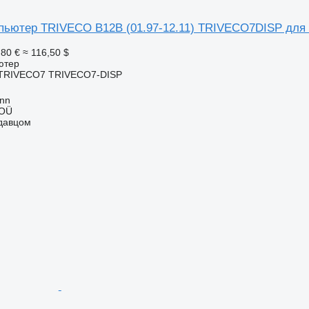
ьютер TRIVECO B12B (01.97-12.11) TRIVECO7DISP для ав
,80 €
≈ 116,50 $
ютер
TRIVECO7 TRIVECO7-DISP
inn
 OÜ
одавцом