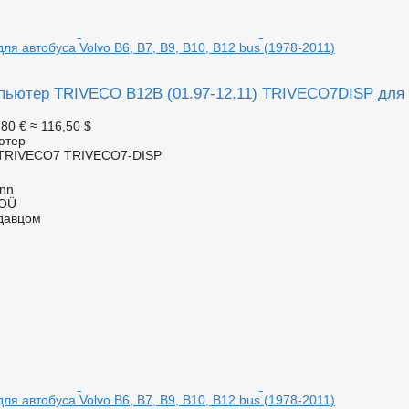
я автобуса Volvo B6, B7, B9, B10, B12 bus (1978-2011)
ьютер TRIVECO B12B (01.97-12.11) TRIVECO7DISP для ав
,80 €
≈ 116,50 $
ютер
TRIVECO7 TRIVECO7-DISP
inn
 OÜ
одавцом
я автобуса Volvo B6, B7, B9, B10, B12 bus (1978-2011)