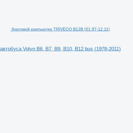
бортовой компьютер TRIVECO B12B (01.97-12.11)
тобуса Volvo B6, B7, B9, B10, B12 bus (1978-2011)