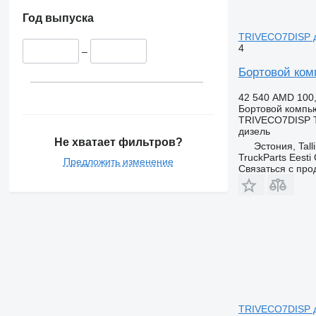
Год выпуска
TRIVECO7DISP дл
4
–
Бортовой комп
42 540 AMD
100
Бортовой компь
TRIVECO7DISP 
дизель
Не хватает фильтров?
Эстония, Tall
TruckParts Eesti
Предложить изменение
Связаться с пр
TRIVECO7DISP дл