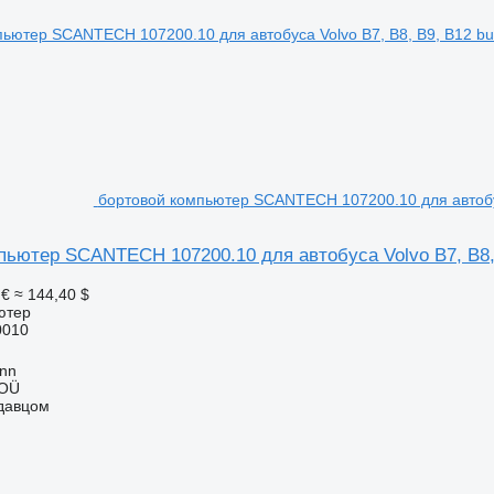
бортовой компьютер SCANTECH 107200.10 для автобуса
пьютер SCANTECH 107200.10 для автобуса Volvo B7, B8, 
 €
≈ 144,40 $
ютер
0010
inn
 OÜ
одавцом