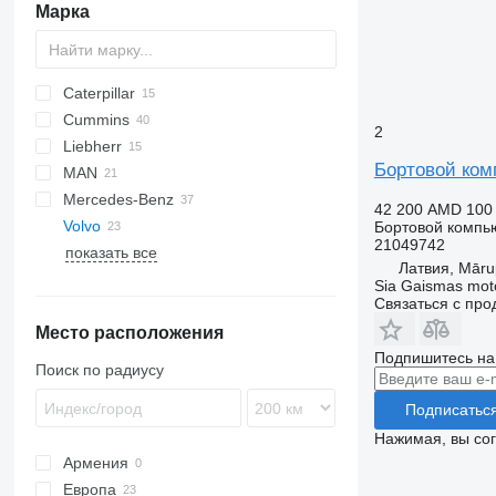
Марка
Caterpillar
Cummins
345
2
Liebherr
CF
EuroCargo
Бортовой ком
MAN
LF
S-Way
A-series
Mercedes-Benz
XF
Stralis
TGA
42 200 AMD
100
Volvo
Trakker
TGS
A-Class
Magnum
R-series
Urbino
Tacoma
Бортовой компь
21049742
показать все
TGX
Actros
Premium
B-series
Octavia
Латвия, Mār
Antos
FL
B7
Sia Gaismas mot
Связаться с пр
Arocs
B9
FL240
Место расположения
Atego
B10
Подпишитесь на
Axor
B12
Поиск по радиусу
Citaro
Подписатьс
Tourismo
Нажимая, вы со
Армения
Европа