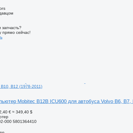
ors
одавцом
 запчасть?
у прямо сейчас!
ть
, B10, B12 (1978-2011)
ьютер Mobitec B12B ICU600 для автобуса Volvo B6, B7, B
2,40 €
≈ 349,40 $
ютер
2-000 5801364410
inn