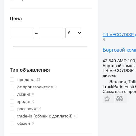
Эстония
Польша
Цена
Латвия
Румыния
–
TRIVECO7DISP дл
Нидерланды
4
Литва
Бортовой комп
42 540 AMD
100
Бортовой компь
Тип объявления
TRIVECO7DISP 
дизель
продажа
Эстония, Tall
TruckParts Eesti
от производителя
Связаться с пр
лизинг
кредит
рассрочка
trade-in (обмен с доплатой)
обмен