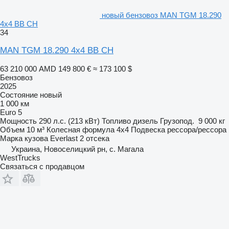
новый бензовоз MAN TGM 18.290
4x4 BB CH
34
MAN TGM 18.290 4x4 BB CH
63 210 000 AMD
149 800 €
≈ 173 100 $
Бензовоз
2025
Состояние
новый
1 000 км
Euro 5
Мощность
290 л.с. (213 кВт)
Топливо
дизель
Грузопод.
9 000 кг
Объем
10 м³
Колесная формула
4x4
Подвеска
рессора/рессора
Марка кузова
Everlast
2 отсека
Украина, Новоселицкий рн, с. Магала
WestTrucks
Связаться с продавцом