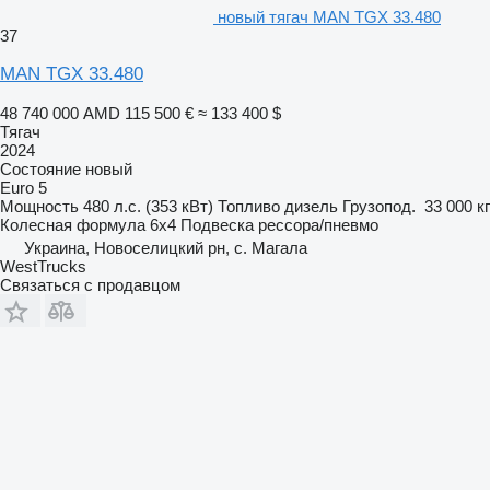
новый тягач MAN TGX 33.480
37
MAN TGX 33.480
48 740 000 AMD
115 500 €
≈ 133 400 $
Тягач
2024
Состояние
новый
Euro 5
Мощность
480 л.с. (353 кВт)
Топливо
дизель
Грузопод.
33 000 кг
Колесная формула
6x4
Подвеска
рессора/пневмо
Украина, Новоселицкий рн, с. Магала
WestTrucks
Связаться с продавцом