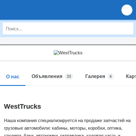
Объявления
Галерея
Кар
О нас
33
4
WestTrucks
Наша компания специализируется на продаже запчастей на
грузовые автомобили: кабины, моторы, коробки, оптика,
сполера, баки, автономки, гидравлика, ходовая часть и