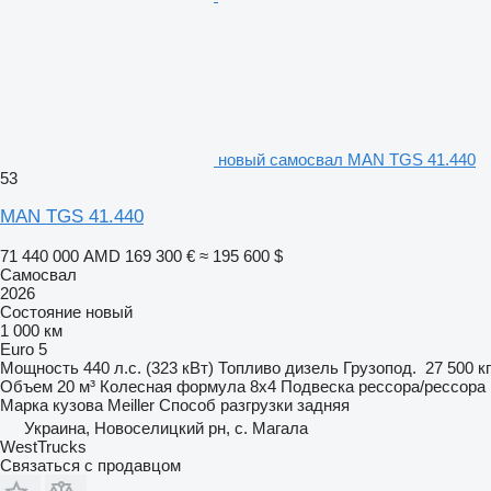
новый самосвал MAN TGS 41.440
53
MAN TGS 41.440
71 440 000 AMD
169 300 €
≈ 195 600 $
Самосвал
2026
Состояние
новый
1 000 км
Euro 5
Мощность
440 л.с. (323 кВт)
Топливо
дизель
Грузопод.
27 500 кг
Объем
20 м³
Колесная формула
8x4
Подвеска
рессора/рессора
Марка кузова
Meiller
Способ разгрузки
задняя
Украина, Новоселицкий рн, с. Магала
WestTrucks
Связаться с продавцом