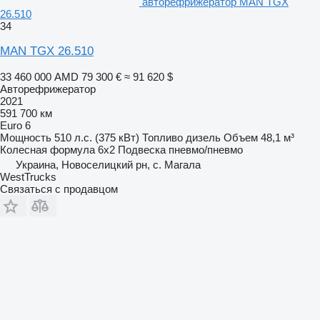
авторефрижератор MAN TGX
26.510
34
MAN TGX 26.510
33 460 000 AMD
79 300 €
≈ 91 620 $
Авторефрижератор
2021
591 700 км
Euro 6
Мощность
510 л.с. (375 кВт)
Топливо
дизель
Объем
48,1 м³
Колесная формула
6x2
Подвеска
пневмо/пневмо
Украина, Новоселицкий рн, с. Магала
WestTrucks
Связаться с продавцом