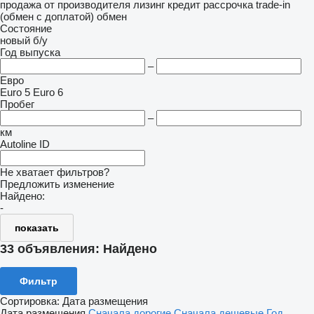
продажа
от производителя
лизинг
кредит
рассрочка
trade-in
(обмен с доплатой)
обмен
Состояние
новый
б/у
Год выпуска
–
Евро
Euro 5
Euro 6
Пробег
–
км
Autoline ID
Не хватает фильтров?
Предложить изменение
Найдено:
-
показать
33 объявления:
Найдено
Фильтр
Сортировка
:
Дата размещения
Дата размещения
Сначала дорогие
Сначала дешевые
Год