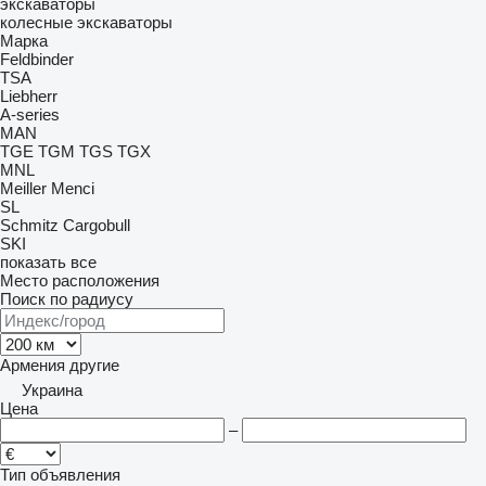
экскаваторы
колесные экскаваторы
Марка
Feldbinder
TSA
Liebherr
A-series
MAN
TGE
TGM
TGS
TGX
MNL
Meiller
Menci
SL
Schmitz Cargobull
SKI
показать все
Место расположения
Поиск по радиусу
Армения
другие
Украина
Цена
–
Тип объявления