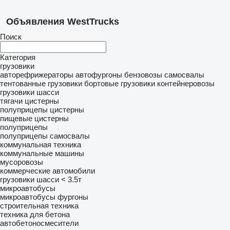
Объявления WestTrucks
Поиск
Категория
грузовики
авторефрижераторы
автофургоны
бензовозы
самосвалы
тентованные грузовики
бортовые грузовики
контейнеровозы
грузовики шасси
тягачи
цистерны
полуприцепы цистерны
пищевые цистерны
полуприцепы
полуприцепы самосвалы
коммунальная техника
коммунальные машины
мусоровозы
коммерческие автомобили
грузовики шасси < 3.5т
микроавтобусы
микроавтобусы фургоны
строительная техника
техника для бетона
автобетоносмесители