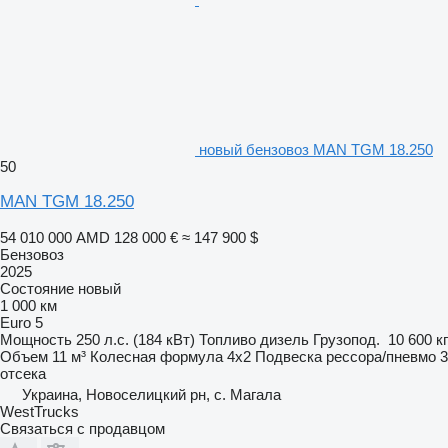
новый бензовоз MAN TGM 18.250
50
MAN TGM 18.250
54 010 000 AMD
128 000 €
≈ 147 900 $
Бензовоз
2025
Состояние
новый
1 000 км
Euro 5
Мощность
250 л.с. (184 кВт)
Топливо
дизель
Грузопод.
10 600 кг
Объем
11 м³
Колесная формула
4x2
Подвеска
рессора/пневмо
3
отсека
Украина, Новоселицкий рн, с. Магала
WestTrucks
Связаться с продавцом