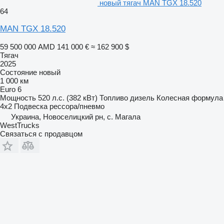
новый тягач MAN TGX 18.520
64
MAN TGX 18.520
59 500 000 AMD
141 000 €
≈ 162 900 $
Тягач
2025
Состояние
новый
1 000 км
Euro 6
Мощность
520 л.с. (382 кВт)
Топливо
дизель
Колесная формула
4x2
Подвеска
рессора/пневмо
Украина, Новоселицкий рн, с. Магала
WestTrucks
Связаться с продавцом