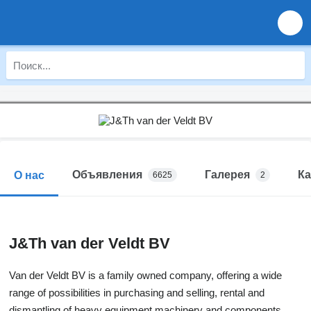
Объявления
Галерея
Ка
О нас
6625
2
J&Th van der Veldt BV
Van der Veldt BV is a family owned company, offering a wide
range of possibilities in purchasing and selling, rental and
dismantling of heavy equipment machinery and components.