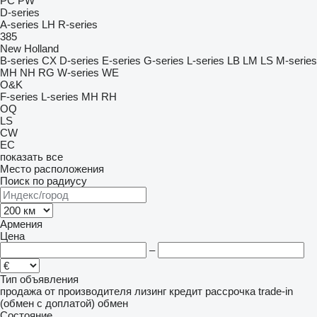
PC
PW
D-series
A-series
LH
R-series
385
New Holland
B-series
CX
D-series
E-series
G-series
L-series
LB
LM
LS
M-series
MH
NH
RG
W-series
WE
O&K
F-series
L-series
MH
RH
OQ
LS
CW
EC
показать все
Место расположения
Поиск по радиусу
Армения
Цена
–
Тип объявления
продажа
от производителя
лизинг
кредит
рассрочка
trade-in
(обмен с доплатой)
обмен
Состояние