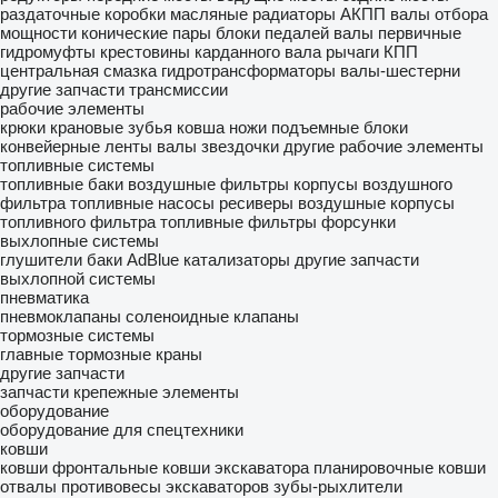
раздаточные коробки
масляные радиаторы АКПП
валы отбора
мощности
конические пары
блоки педалей
валы первичные
гидромуфты
крестовины карданного вала
рычаги КПП
центральная смазка
гидротрансформаторы
валы-шестерни
другие запчасти трансмиссии
рабочие элементы
крюки крановые
зубья ковша
ножи
подъемные блоки
конвейерные ленты
валы
звездочки
другие рабочие элементы
топливные системы
топливные баки
воздушные фильтры
корпусы воздушного
фильтра
топливные насосы
ресиверы воздушные
корпусы
топливного фильтра
топливные фильтры
форсунки
выхлопные системы
глушители
баки AdBlue
катализаторы
другие запчасти
выхлопной системы
пневматика
пневмоклапаны
соленоидные клапаны
тормозные системы
главные тормозные краны
другие запчасти
запчасти
крепежные элементы
оборудование
оборудование для спецтехники
ковши
ковши фронтальные
ковши экскаватора
планировочные ковши
отвалы
противовесы экскаваторов
зубы-рыхлители