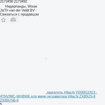
2173490 2173492
Нидерланды, Wouw
J&Th van der Veldt BV
Связаться с продавцом
двигатель Hitachi YD00011913 -
4TNV98C-WHBW6 для мини-экскаватора Hitachi ZX85US-6
ZX85USB-6
5