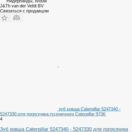
Нидерланды, Wouw
J&Th van der Veldt BV
Связаться с продавцом
зуб ковша Caterpillar 5247340 -
5247330 для погрузчика гусеничного Caterpillar 973K
4
Зуб ковша Caterpillar 5247340 - 5247330 для погрузчика