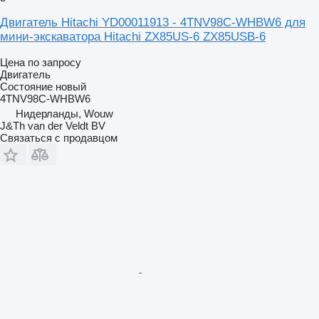
Двигатель Hitachi YD00011913 - 4TNV98C-WHBW6 для
мини-экскаватора Hitachi ZX85US-6 ZX85USB-6
Цена по запросу
Двигатель
Состояние
новый
4TNV98C-WHBW6
Нидерланды, Wouw
J&Th van der Veldt BV
Связаться с продавцом