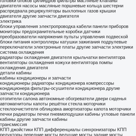
головки блоков цилиндров
фильтры масляные
клапаны
двигателя
насосы масляные
поршневые кольца
шестерни
распредвала
рециркуляторы выхлопных газов
крышки
двигателя
другие запчасти двигателя
электрика
блоки управления
электропроводка
кабели
панели приборов
мониторы
предохранительные коробки
датчики
преобразователи напряжения
пульты управления подвеской
блоки питания
контроллеры
катушки зажигания
подрулевые
переключатели
электронные платы
другие запчасти электрики
система охлаждения
радиаторы охлаждения двигателя
крыльчатки вентилятора
вентиляторы охлаждения
кожухи вентилятора
помпы
охлаждения двигателя
детали кабины
кабины
кондиционеры и запчасти
кондиционеры
радиаторы кондиционера
компрессоры
кондиционера
фильтры-осушители кондиционера
другие
запчасти кондиционера
отопители салона
автономные обогреватели
двери
сиденья
автомагнитолы
капоты
решётки стекла
моторчики
стеклоочистителя
облицовка
амортизаторы капота
моторчики
печки
радиаторы печки
пневмоподушки кабины
угловые панели
кабины
другие запчасти кабины
трансмиссия
КПП
джойстики КПП
дифференциалы
синхронизаторы КПП
редукторы
передние мосты
ведущие мосты
задние мосты