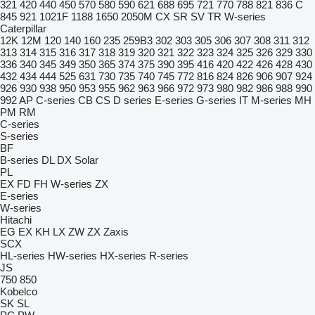
321
420
440
450
570
580
590
621
688
695
721
770
788
821
836 C
845
921
1021F
1188
1650
2050M
CX
SR
SV
TR
W-series
Caterpillar
12K
12M
120
140
160
235
259B3
302
303
305
306
307
308
311
312
313
314
315
316
317
318
319
320
321
322
323
324
325
326
329
330
336
340
345
349
350
365
374
375
390
395
416
420
422
426
428
430
432
434
444
525
631
730
735
740
745
772
816
824
826
906
907
924
926
930
938
950
953
955
962
963
966
972
973
980
982
986
988
990
992
AP
C-series
CB
CS
D series
E-series
G-series
IT
M-series
MH
PM
RM
C-series
S-series
BF
B-series
DL
DX
Solar
PL
EX
FD
FH
W-series
ZX
E-series
W-series
Hitachi
EG
EX
KH
LX
ZW
ZX
Zaxis
SCX
HL-series
HW-series
HX-series
R-series
JS
750
850
Kobelco
SK
SL