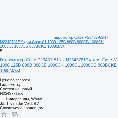
гидромотор Case P23437-81N -
N2343781EX для Case 81 1088 125B 888B 888CB 1088CK
1088CL 1088CS 888BCKE 1088MAXI
5
Гидромотор Case P23437-81N - N2343781EX для Case 81
1088 125B 888B 888CB 1088CK 1088CL 1088CS 888BCKE
1088MAXI
Цена по запросу
Гидромотор
Состояние
новый
N2343781EX
Нидерланды, Wouw
J&Th van der Veldt BV
Связаться с продавцом