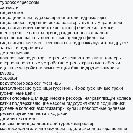
турбокомпрессоры
запчасти
гидравлика
гидроцилиндры
гидрораспределители
гидромоторы
гидронасосы
гидравлические ротаторы
пульты управления
гидравликой
гидравлические баки
сферические втулки
шестеренные насосы
привод гидронасоса
аксиально
поршневые насосы
поворотные приводы
фильтры
гидравлические
валы гидронасоса
гидроаккумуляторы
другие
запчасти гидравлики
детали кузова
поворотные редукторы
стрелы экскаваторов
квик-каплеры
опорно-поворотные устройства
стрелы
крановые лебедки
сцепные устройства
рамы
секции башни
другие запчасти
кузова
ходовая
редукторы хода
оси
гусеницы
металлические гусеницы
гусеничный ход
гусеничные траки
гусеничные цепи
катки опорные
цилиндрические рессоры
направляющие колеса
катки поддерживающие
насосы гидроусилителя
подшипники
рулевые колонки
амортизаторы
кулаки поворотные
рулевые
рейки
другие запчасти к ходовой
детали двигателя
гильзы цилиндра
двигатели
турбокомпрессоры
маслоохладители
интеркулеры
педали акселератора
поршни