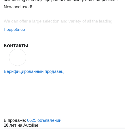
New and used!
We can offer a large selection and variety of all the leading
brands in heavy equipment. Our yard has excellent facilities and
Подробнее
includes a showroom to demonstrate our inventory.
Контакты
Верифицированный продавец
В продаже:
6625 объявлений
10
лет на Autoline