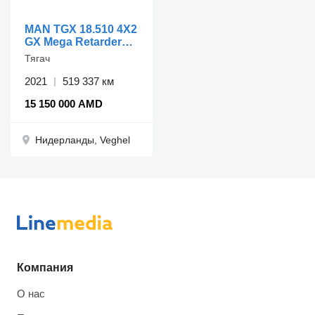
MAN TGX 18.510 4X2
GX Mega Retarder
2xTanks ACC
Тягач
Standklima
2021
519 337 км
15 150 000 AMD
Нидерланды, Veghel
Компания
О нас