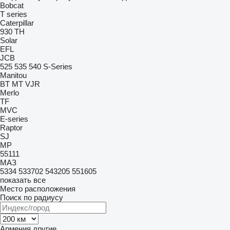
Bobcat
T series
Caterpillar
930
TH
Solar
EFL
JCB
525
535
540
S-Series
Manitou
BT
MT
VJR
Merlo
TF
MVC
E-series
Raptor
SJ
MP
55111
МАЗ
5334
533702
543205
551605
показать все
Место расположения
Поиск по радиусу
Армения
другие