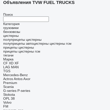
Объявления TVW FUEL TRUCKS
Поиск
Категория
грузовики
бензовозы
цистерны
полуприцепы цистерны
полуприцепы автоцистерны
цистерны гсм
прицепы цистерны
прицепы цистерны гсм
тягачи
Марка
CF
XD
XF
LAG
MAN
TGS
Mercedes-Benz
Actros
Antos
Axor
Premium
Scania
G-series
P-series
Stokota
OPL 38
Volvo
FM