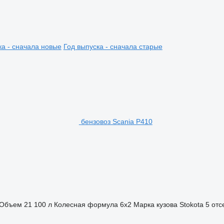
ка - сначала новые
Год выпуска - сначала старые
бензовоз Scania P410
Объем
21 100 л
Колесная формула
6x2
Марка кузова
Stokota
5 отс