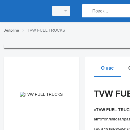
Autoline
TVW FUEL TRUCKS
О нас
TVW FU
«
TVW FUEL TRUC
автотопливозаправ
так и четырехосны