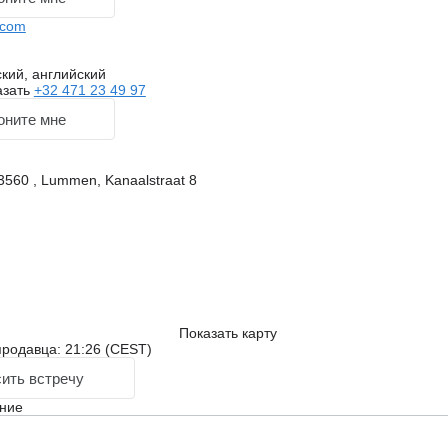
.com
кий, английский
азать
+32 471 23 49 97
оните мне
3560 , Lummen, Kanaalstraat 8
Показать карту
родавца: 21:26 (CEST)
ить встречу
ние