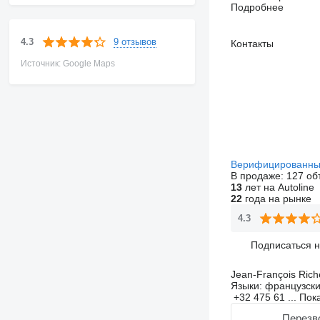
Подробнее
9 отзывов
4.3
Контакты
Источник: Google Maps
Верифицированны
В продаже:
127 об
13
лет на Autoline
22
года на рынке
4.3
Подписаться 
Jean-François Rich
Языки:
французский
+32 475 61 ...
Пок
Перезв