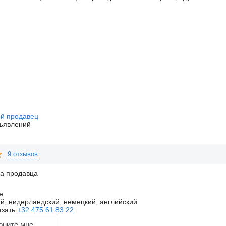
й продавец
ъявлений
9 отзывов
на продавца
e
, нидерландский, немецкий, английский
азать
+32 475 61 83 22
оните мне