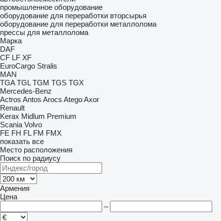
промышленное оборудование
оборудование для переработки вторсырья
оборудование для переработки металлолома
прессы для металлолома
Марка
DAF
CF
LF
XF
EuroCargo
Stralis
MAN
TGA
TGL
TGM
TGS
TGX
Mercedes-Benz
Actros
Antos
Arocs
Atego
Axor
Renault
Kerax
Midlum
Premium
Scania
Volvo
FE
FH
FL
FM
FMX
показать все
Место расположения
Поиск по радиусу
Армения
Цена
–