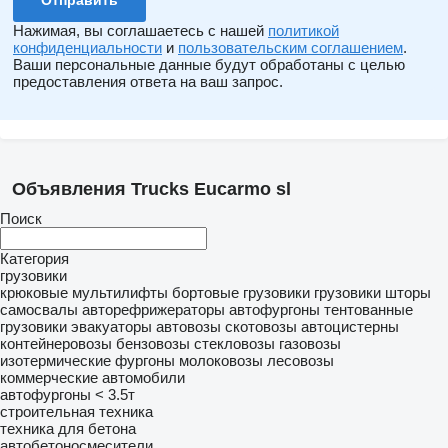
Нажимая, вы соглашаетесь с нашей
политикой
конфиденциальности
и
пользовательским соглашением
.
Ваши персональные данные будут обработаны с целью
предоставления ответа на ваш запрос.
Объявления Trucks Eucarmo sl
Поиск
Категория
грузовики
крюковые мультилифты
бортовые грузовики
грузовики шторы
самосвалы
авторефрижераторы
автофургоны
тентованные
грузовики
эвакуаторы
автовозы
скотовозы
автоцистерны
контейнеровозы
бензовозы
стекловозы
газовозы
изотермические фургоны
молоковозы
лесовозы
коммерческие автомобили
автофургоны < 3.5т
строительная техника
техника для бетона
автобетоносмесители