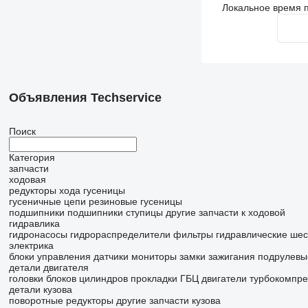
Локальное время п
Объявления Techservice
Поиск
Категория
запчасти
ходовая
редукторы хода
гусеницы
гусеничные цепи
резиновые гусеницы
подшипники
подшипники ступицы
другие запчасти к ходовой
гидравлика
гидронасосы
гидрораспределители
фильтры гидравлические
шес
электрика
блоки управления
датчики
мониторы
замки зажигания
подрулевы
детали двигателя
головки блоков цилиндров
прокладки ГБЦ
двигатели
турбокомпр
детали кузова
поворотные редукторы
другие запчасти кузова