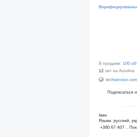
Верифицированны
В продаже:
100 об
12
лет на Autoline
techservice.co
Подписаться 
Іван
Языки:
русский, ук
+380 67 407...
Пок