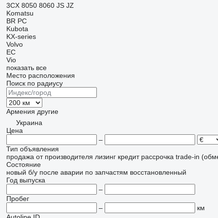
3CX
8050
8060
JS
JZ
Komatsu
BR
PC
Kubota
KX-series
Volvo
EC
Vio
показать все
Место расположения
Поиск по радиусу
Армения
другие
Украина
Цена
–
Тип объявления
продажа
от производителя
лизинг
кредит
рассрочка
trade-in (об
Состояние
новый
б/у
после аварии
по запчастям
восстановленный
Год выпуска
–
Пробег
–
км
Autoline ID