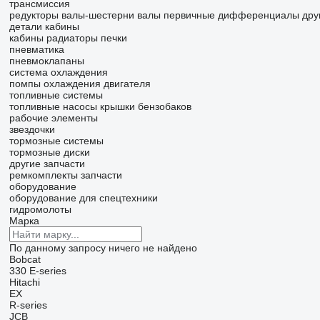
трансмиссия
редукторы
валы-шестерни
валы первичные
дифференциалы
дру
детали кабины
кабины
радиаторы печки
пневматика
пневмоклапаны
система охлаждения
помпы охлаждения двигателя
топливные системы
топливные насосы
крышки бензобаков
рабочие элементы
звездочки
тормозные системы
тормозные диски
другие запчасти
ремкомплекты
запчасти
оборудование
оборудование для спецтехники
гидромолоты
Марка
По данному запросу ничего не найдено
Bobcat
330
E-series
Hitachi
EX
R-series
JCB