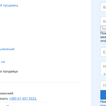
й продавец
Пож
меж
это
ъявлений
m.ua
на продавца
раинский
азать
+380 67 407 5531
Наж
кон