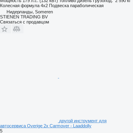
Мощность
179 л.с. (132 кВт)
Топливо
дизель
Грузопод.
2 590 кг
Колесная формула
4x2
Подвеска
параболическая
Нидерланды, Someren
STIENEN TRADING BV
Связаться с продавцом
другой инструмент для
автосервиса Overige 2x Carmover - Laaddolly
5