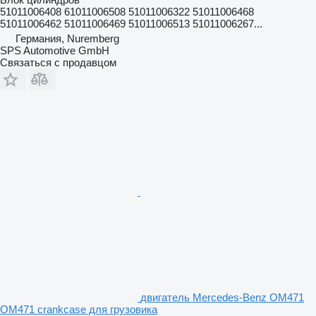
51011006408 61011006508 51011006322 51011006468
51011006462 51011006469 51011006513 51011006267...
Германия, Nuremberg
SPS Automotive GmbH
Связаться с продавцом
двигатель Mercedes-Benz OM471
OM471 crankcase для грузовика