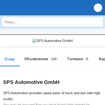
Объявления
Галерея
Ка
О нас
104
9
SPS Automotive GmbH
SPS Automotive provides spare parts of truck and bus with high
quality.
You may be assured that you have found right partner for