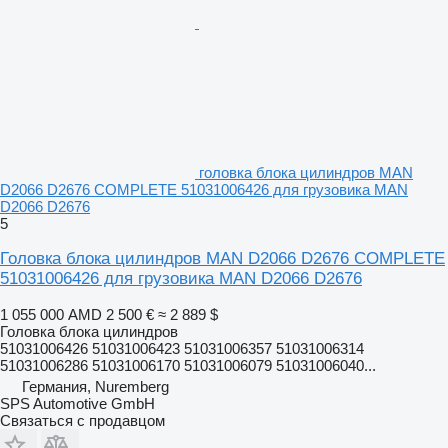
головка блока цилиндров MAN
D2066 D2676 COMPLETE 51031006426 для грузовика MAN
D2066 D2676
5
Головка блока цилиндров MAN D2066 D2676 COMPLETE
51031006426 для грузовика MAN D2066 D2676
1 055 000 AMD
2 500 €
≈ 2 889 $
Головка блока цилиндров
51031006426 51031006423 51031006357 51031006314
51031006286 51031006170 51031006079 51031006040...
Германия, Nuremberg
SPS Automotive GmbH
Связаться с продавцом