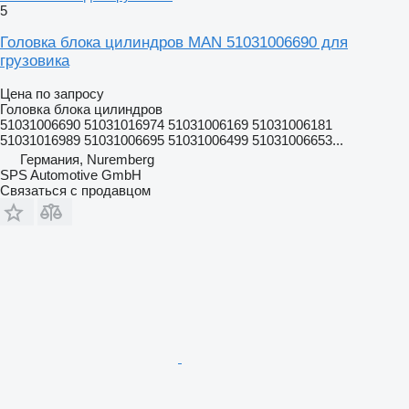
5
Головка блока цилиндров MAN 51031006690 для
грузовика
Цена по запросу
Головка блока цилиндров
51031006690 51031016974 51031006169 51031006181
51031016989 51031006695 51031006499 51031006653...
Германия, Nuremberg
SPS Automotive GmbH
Связаться с продавцом