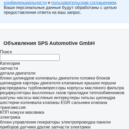
конфиденциальности
и
пользовательским соглашением
.
Ваши персональные данные будут обработаны с целью
предоставления ответа на ваш запрос.
Объявления SPS Automotive GmbH
Поиск
Категория
запчасти
детали двигателя
блоки цилиндров
коленвалы
двигатели
головки блоков
цилиндров
картеры двигателя
клапанные крышки
поршни
распредвалы
турбокомпрессоры
корпусы масляного фильтра
рециркуляторы выхлопных газов
прокладки теплообменников
шатуны
насосы масляные
интеркулеры
гильзы цилиндра
шестерни коленвала
клапаны EGR
сальники клапана
трансмиссия
КПП
кожухи маховика
электрика
блоки управления
генераторы
электропроводка
панели
приборов
датчики
другие запчасти электрики