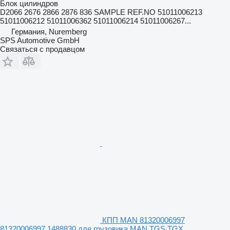
Блок цилиндров
D2066 2676 2866 2876 836 SAMPLE REF.NO 51011006213
51011006212 51011006362 51011006214 51011006267...
Германия, Nuremberg
SPS Automotive GmbH
Связаться с продавцом
КПП MAN 81320006997
81320006997 1488830 для грузовика MAN TGS TGX