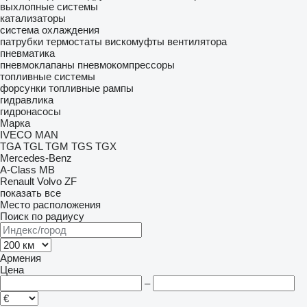
выхлопные системы
катализаторы
система охлаждения
патрубки
термостаты
вискомуфты вентилятора
пневматика
пневмоклапаны
пневмокомпрессоры
топливные системы
форсунки
топливные рампы
гидравлика
гидронасосы
Марка
IVECO
MAN
TGA
TGL
TGM
TGS
TGX
Mercedes-Benz
A-Class
MB
Renault
Volvo
ZF
показать все
Место расположения
Поиск по радиусу
Армения
Цена
–