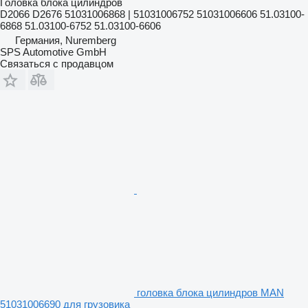
Головка блока цилиндров
D2066 D2676 51031006868 | 51031006752 51031006606 51.03100-
6868 51.03100-6752 51.03100-6606
Германия, Nuremberg
SPS Automotive GmbH
Связаться с продавцом
головка блока цилиндров MAN
51031006690 для грузовика