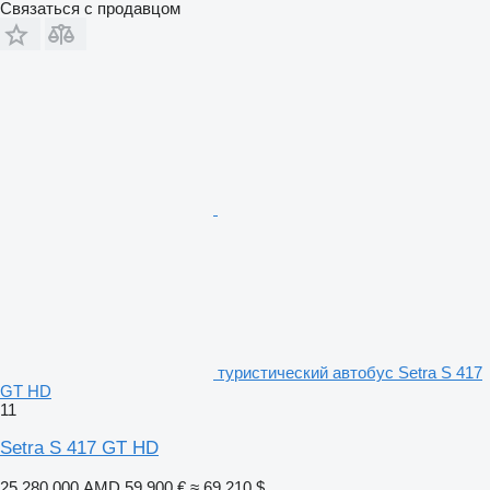
Связаться с продавцом
туристический автобус Setra S 417
GT HD
11
Setra S 417 GT HD
25 280 000 AMD
59 900 €
≈ 69 210 $