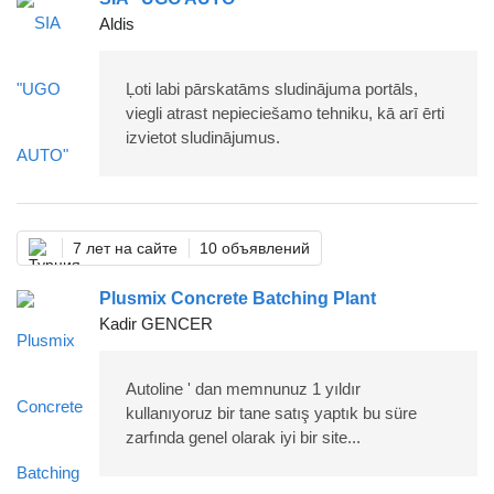
Aldis
Ļoti labi pārskatāms sludinājuma portāls,
viegli atrast nepieciešamo tehniku, kā arī ērti
izvietot sludinājumus.
7 лет на сайте
10 объявлений
Plusmix Concrete Batching Plant
Kadir GENCER
Autoline ' dan memnunuz 1 yıldır
kullanıyoruz bir tane satış yaptık bu süre
zarfında genel olarak iyi bir site...