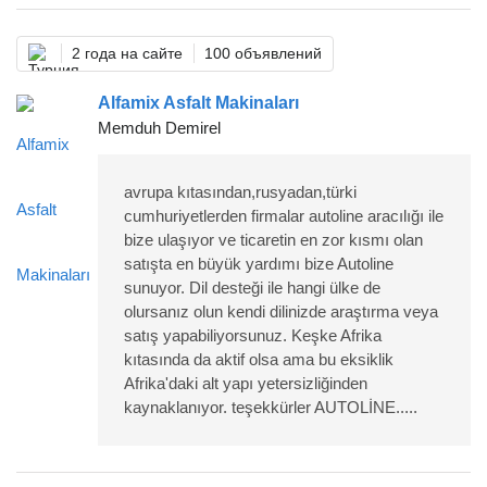
2 года на сайте
100 объявлений
Alfamix Asfalt Makinaları
Memduh Demirel
avrupa kıtasından,rusyadan,türki
cumhuriyetlerden firmalar autoline aracılığı ile
bize ulaşıyor ve ticaretin en zor kısmı olan
satışta en büyük yardımı bize Autoline
sunuyor. Dil desteği ile hangi ülke de
olursanız olun kendi dilinizde araştırma veya
satış yapabiliyorsunuz. Keşke Afrika
kıtasında da aktif olsa ama bu eksiklik
Afrika'daki alt yapı yetersizliğinden
kaynaklanıyor. teşekkürler AUTOLİNE.....