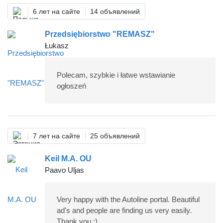
6 лет на сайте
14 объявлений
Przedsiębiorstwo "REMASZ"
Łukasz
Polecam, szybkie i łatwe wstawianie
ogłoszeń
7 лет на сайте
25 объявлений
Keil M.A. OU
Paavo Uljas
Very happy with the Autoline portal. Beautiful
ad's and people are finding us very easily.
Thank you :)