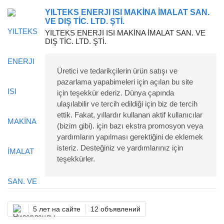
YILTEKS ENERJI ISI MAKİNA İMALAT SAN.
VE DIŞ TİC. LTD. ŞTİ.
YILTEKS ENERJI ISI MAKİNA İMALAT SAN. VE
DIŞ TİC. LTD. ŞTİ.
Üretici ve tedarikçilerin ürün satışı ve
pazarlama yapabimeleri için açılan bu site
için teşekkür ederiz. Dünya çapında
ulaşılabilir ve tercih edildiği için biz de tercih
ettik. Fakat, yıllardır kullanan aktif kullanıcılar
(bizim gibi). için bazı ekstra promosyon veya
yardımların yapılması gerektiğini de eklemek
isteriz. Desteğiniz ve yardımlarınız için
teşekkürler.
5 лет на сайте
12 объявлений