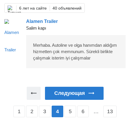
6 лет на сайте
40 объявлений
Alamen Trailer
Salim kapı
Merhaba. Autoline ve olga hanımdan aldığım
hizmetten çok memnunum. Sürekli birlikte
çalışmak isterim iyi çalışmalar
Следующая
1
2
3
5
6
…
13
4