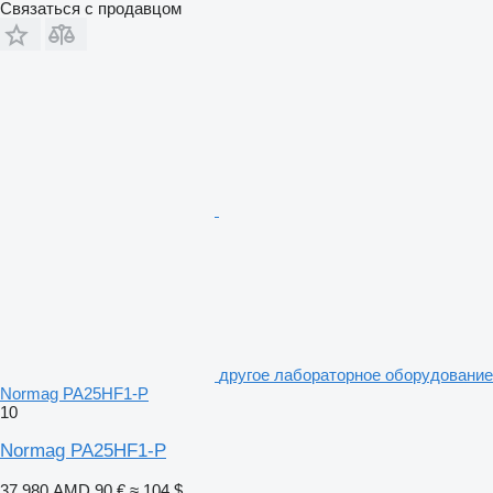
Связаться с продавцом
другое лабораторное оборудование
Normag PA25HF1-P
10
Normag PA25HF1-P
37 980 AMD
90 €
≈ 104 $