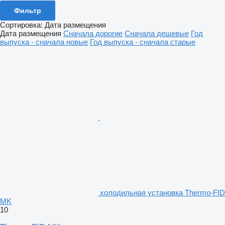
Фильтр
Сортировка
:
Дата размещения
Дата размещения
Сначала дорогие
Сначала дешевые
Год
выпуска - сначала новые
Год выпуска - сначала старые
холодильная установка Thermo-FID
MK
10