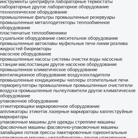
инструменты
центрифуги лабораторные
термостаты
лабораторные
другое лабораторное оборудование
технологическое оборудование
промышленные фильтры
промышленные резервуары
промышленные металлодетекторы
теплообменное
оборудование
пластинчатые теплообменники
сушильное оборудование
смесительное оборудование
промышленные автоклавы
муфельные печи
линии розлива
жидкостей
биореакторы
насосное оборудование
промышленные насосы
системы очистки воды
насосные
станции
маслостанции
другое насосное оборудование
промышленное климатическое оборудование
вентиляционное оборудование
воздухоохладители
промышленные кондиционеры
чиллеры
отопительные печи
терморегуляторы промышленные
промышленные очистители
воздуха
промышленные пылеуловители
другое климатическое
оборудование
упаковочное оборудование
этикетировщики
маркировочное оборудование
аппликаторы этикеток
лазерные маркираторы
каплеструйные
маркираторы
упаковочные машины для одежды
стреппинг-машины
фасовочные машины
фасовочно-упаковочные машины
запайщики лотков
прессы пакетировочные
горизонтальные
упаковочные машины
целлофанаторы
другое упаковочное