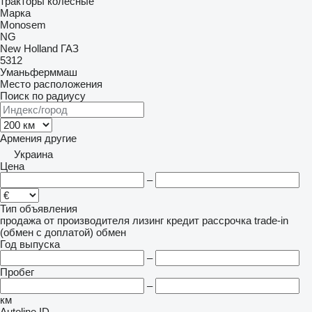
тракторы колесные
Марка
Monosem
NG
New Holland
ГАЗ
5312
Уманьферммаш
Место расположения
Поиск по радиусу
Армения
другие
Украина
Цена
–
Тип объявления
продажа
от производителя
лизинг
кредит
рассрочка
trade-in
(обмен с доплатой)
обмен
Год выпуска
–
Пробег
–
км
Autoline ID