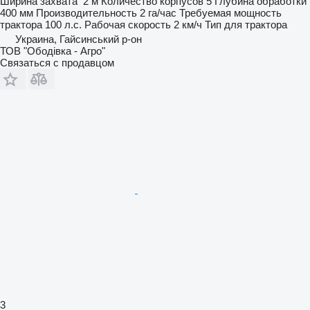
Ширина захвата
2 м
Количество корпусов
5
Глубина обработки
400 мм
Производительность
2 га/час
Требуемая мощность
трактора
100 л.с.
Рабочая скорость
2 км/ч
Тип
для трактора
Украина, Гайсинський р-он
ТОВ "Ободівка - Агро"
Связаться с продавцом
3