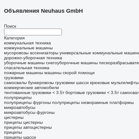
Объявления Neuhaus GmbH
Поиск
Категория
коммунальная техника
коммунальные машины
мусоровозы
ассенизаторы
универсальные коммунальные машин
дорожно-уборочная техника
уборочные машины
снегоуборочные машины
пескоразбрасыват
спасательная техника
пожарные машины
машины скорой помощи
грузовики
самосвалы
бункеровозы
грузовики шасси
крюковые мультилифты
коммерческие автомобили
тентованные грузовики < 3.5т
бортовые грузовики < 3.5т
самосвал
полуприцепы
полуприцепы фургоны
полуприцепы низкорамные платформы
микроавтобусы
микроавтобусы фургоны
цистерны
прицепы цистерны
прицепы автоцистерны
прицепы
прицепы шасси