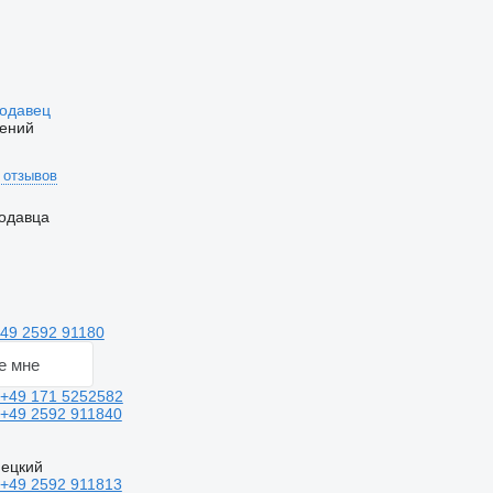
родавец
ений
 отзывов
одавца
49 2592 91180
е мне
+49 171 5252582
+49 2592 911840
мецкий
+49 2592 911813