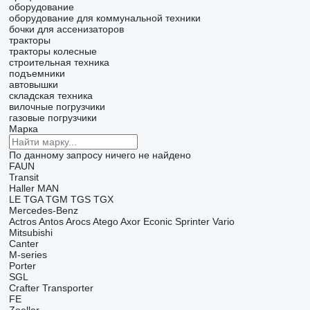
оборудование
оборудование для коммунальной техники
бочки для ассенизаторов
тракторы
тракторы колесные
строительная техника
подъемники
автовышки
складская техника
вилочные погрузчики
газовые погрузчики
Марка
По данному запросу ничего не найдено
FAUN
Transit
Haller
MAN
LE
TGA
TGM
TGS
TGX
Mercedes-Benz
Actros
Antos
Arocs
Atego
Axor
Econic
Sprinter
Vario
Mitsubishi
Canter
M-series
Porter
SGL
Crafter
Transporter
FE