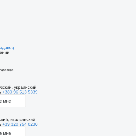
родавец
ений
одавца
зский, украинский
ь
+380 96 513 5339
е мне
ский, итальянский
ь
+39 320 754 0230
е мне