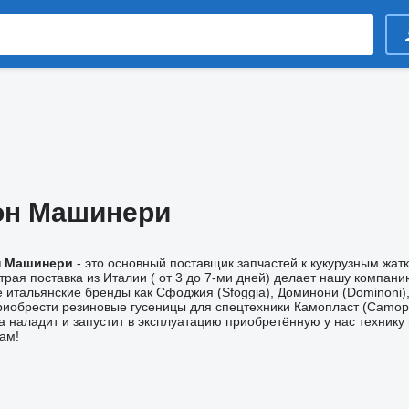
он Машинери
н Машинери
- это основный поставщик запчастей к кукурузным жатк
страя поставка из Италии ( от 3 до 7-ми дней) делает нашу комп
 итальянские бренды как Сфоджия (Sfoggia), Доминони (Dominoni), 
риобрести резиновые гусеницы для спецтехники Камопласт (Camoplas
 наладит и запустит в эксплуатацию приобретённую у нас технику
ам!