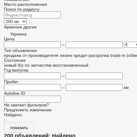
Место расположения
Поиск по радиусу
Армения
другие
Украина
Цена
–
Тип объявления
продажа
от производителя
лизинг
кредит
рассрочка
trade-in (об
Состояние
новый
б/у
по запчастям
восстановленный
Год выпуска
–
Пробег
–
км
Autoline ID
Не хватает фильтров?
Предложить изменение
Найдено:
-
показать
200 объявлений:
Найдено