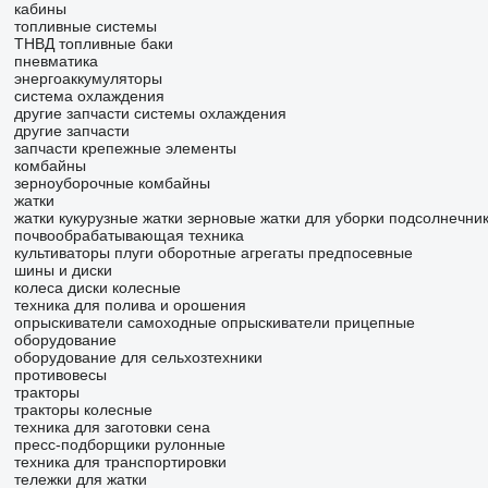
кабины
топливные системы
ТНВД
топливные баки
пневматика
энергоаккумуляторы
система охлаждения
другие запчасти системы охлаждения
другие запчасти
запчасти
крепежные элементы
комбайны
зерноуборочные комбайны
жатки
жатки кукурузные
жатки зерновые
жатки для уборки подсолнечни
почвообрабатывающая техника
культиваторы
плуги оборотные
агрегаты предпосевные
шины и диски
колеса
диски колесные
техника для полива и орошения
опрыскиватели самоходные
опрыскиватели прицепные
оборудование
оборудование для сельхозтехники
противовесы
тракторы
тракторы колесные
техника для заготовки сена
пресс-подборщики рулонные
техника для транспортировки
тележки для жатки