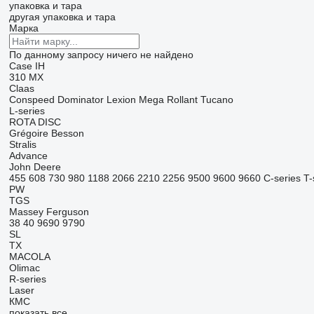
упаковка и тара
другая упаковка и тара
Марка
По данному запросу ничего не найдено
Case IH
310
MX
Claas
Conspeed
Dominator
Lexion
Mega
Rollant
Tucano
L-series
ROTA DISC
Grégoire Besson
Stralis
Advance
John Deere
455
608
730
980
1188
2066
2210
2256
9500
9600
9660
C-series
T-
PW
TGS
Massey Ferguson
38
40
9690
9790
SL
TX
MACOLA
Olimac
R-series
Laser
КМС
показать все