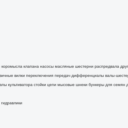
ы
коромысла клапана
насосы масляные
шестерни распредвала
дру
вичные
вилки переключения передач
дифференциалы
валы-шесте
апы культиватора
стойки
цепи мысовые
шнеки
бункеры для семян
 гидравлики