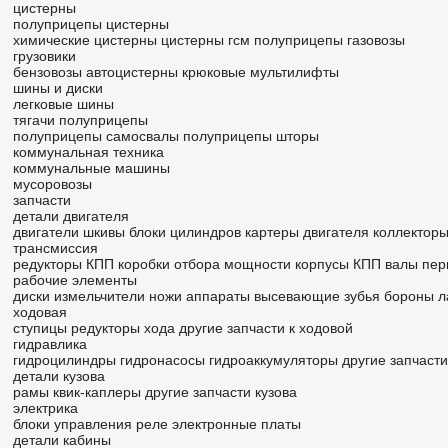
цистерны
полуприцепы цистерны
химические цистерны
цистерны гсм
полуприцепы газовозы
грузовики
бензовозы
автоцистерны
крюковые мультилифты
шины и диски
легковые шины
тягачи
полуприцепы
полуприцепы самосвалы
полуприцепы шторы
коммунальная техника
коммунальные машины
мусоровозы
запчасти
детали двигателя
двигатели
шкивы
блоки цилиндров
картеры двигателя
коллектор
трансмиссия
редукторы
КПП
коробки отбора мощности
корпусы КПП
валы пер
рабочие элементы
диски
измельчители
ножи
аппараты высевающие
зубья бороны
л
ходовая
ступицы
редукторы хода
другие запчасти к ходовой
гидравлика
гидроцилиндры
гидронасосы
гидроаккумуляторы
другие запчасти
детали кузова
рамы
квик-каплеры
другие запчасти кузова
электрика
блоки управления
реле
электронные платы
детали кабины