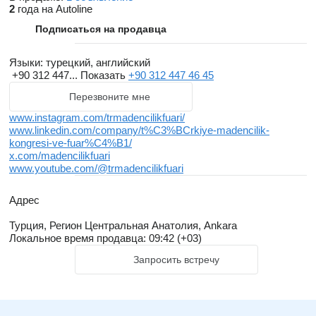
2
года на Autoline
follow industry changes and enhance their businesses. By
Подписаться на продавца
attending Ankara's largest mining congress and
expo
, you can
discover innovations in the sector and increase your interaction
Языки:
турецкий, английский
in the business world.
+90 312 447...
Показать
+90 312 447 46 45
We would be honored to welcome you at MIS 2024, the "Meeting
Перезвоните мне
Point" of the mining world, where you can explore the latest in the
www.instagram.com/trmadencilikfuari/
www.linkedin.com/company/t%C3%BCrkiye-madencilik-
industry and enhance your business interactions.
kongresi-ve-fuar%C4%B1/
x.com/madencilikfuari
www.youtube.com/@trmadencilikfuari
Why Ankara ?
Адрес
Mining sector, which provides services to the mining industry,
Турция, Регион Центральная Анатолия, Ankara
formulates policies for its development, and creates international
Локальное время продавца: 09:42 (+03)
collaborations, has 80% based in Ankara. The city's status as
Запросить встречу
the capital of Türkiye makes it a dominant force in the sector,
with key public institutions, embassies, major civil society
organizations, and academia shaping its course and