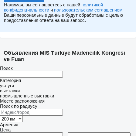
Нажимая, вы соглашаетесь с нашей
политикой
The fact that the fair area is located next to an important
конфиденциальности
и
пользовательским соглашением
.
institution such as the Ankara Chamber of Commerce in the
Ваши персональные данные будут обработаны с целью
предоставления ответа на ваш запрос.
center of Ankara provides ease of transportation and
accommodation. This provides physical advantages for both
visitors and participants.
Объявления MIS Türkiye Madencilik Kongresi
ve Fuarı
Поиск
Категория
услуги
выставки
промышленные выставки
Место расположения
Поиск по радиусу
Армения
Цена
–