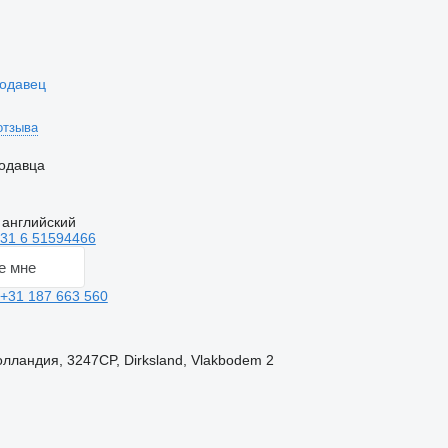
родавец
отзыва
одавца
 английский
31 6 51594466
е мне
+31 187 663 560
ландия, 3247CP, Dirksland, Vlakbodem 2