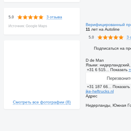
3 отзыва
5.0
Верифицированный п
Источник: Google Maps
11
лет на Autoline
3 
5.0
Подписаться на пр
D de Man
Языки:
нидерландский,
+31 6 515...
Показать
+
Перезвонит
+31 187 66...
Показать
jke-heftrucks.nl
Адрес
Смотреть все фотографии (8)
Нидерланды, Южная Гол