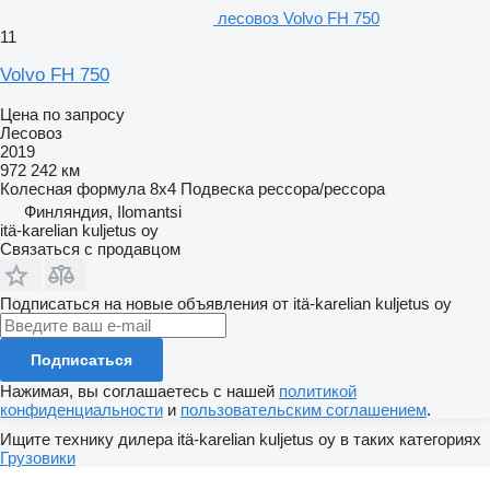
лесовоз Volvo FH 750
11
Volvo FH 750
Цена по запросу
Лесовоз
2019
972 242 км
Колесная формула
8x4
Подвеска
рессора/рессора
Финляндия, Ilomantsi
itä-karelian kuljetus oy
Связаться с продавцом
Подписаться на новые объявления от itä-karelian kuljetus oy
Подписаться
Нажимая, вы соглашаетесь с нашей
политикой
конфиденциальности
и
пользовательским соглашением
.
Ищите технику дилера itä-karelian kuljetus oy в таких категориях
Грузовики