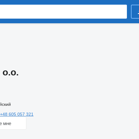
 o.o.
йский
+48 605 057 321
е мне