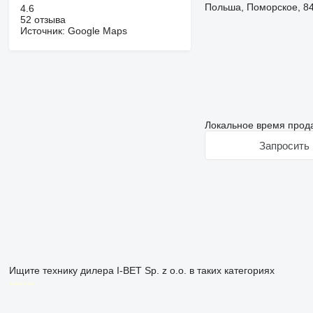
Польша, Поморское, 84
4.6
52 отзыва
Источник: Google Maps
Локальное время прода
Запросить 
Ищите технику дилера I-BET Sp. z o.o. в таких категориях
disallow-in-dsa