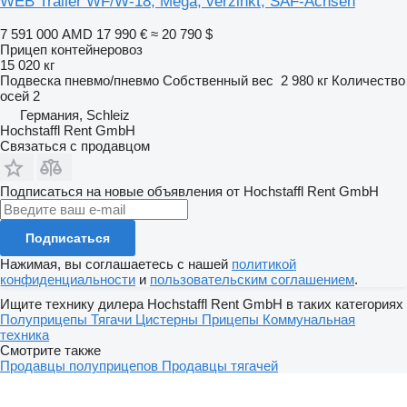
WEB Trailer WF/W-18, Mega, verzinkt, SAF-Achsen
7 591 000 AMD
17 990 €
≈ 20 790 $
Прицеп контейнеровоз
15 020 кг
Подвеска
пневмо/пневмо
Собственный вес
2 980 кг
Количество
осей
2
Германия, Schleiz
Hochstaffl Rent GmbH
Связаться с продавцом
Подписаться на новые объявления от Hochstaffl Rent GmbH
Подписаться
Нажимая, вы соглашаетесь с нашей
политикой
конфиденциальности
и
пользовательским соглашением
.
Ищите технику дилера Hochstaffl Rent GmbH в таких категориях
Полуприцепы
Тягачи
Цистерны
Прицепы
Коммунальная
техника
Смотрите также
Продавцы полуприцепов
Продавцы тягачей