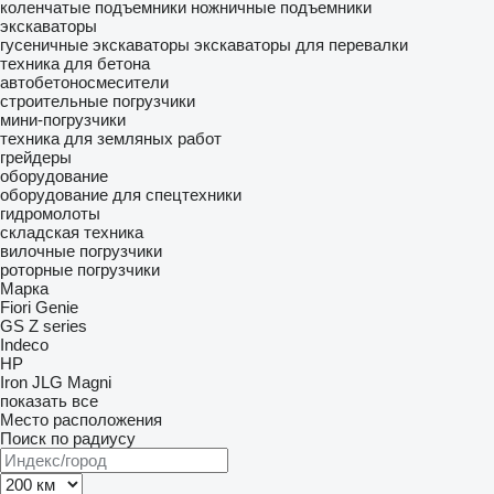
коленчатые подъемники
ножничные подъемники
экскаваторы
гусеничные экскаваторы
экскаваторы для перевалки
техника для бетона
автобетоносмесители
строительные погрузчики
мини-погрузчики
техника для земляных работ
грейдеры
оборудование
оборудование для спецтехники
гидромолоты
складская техника
вилочные погрузчики
роторные погрузчики
Марка
Fiori
Genie
GS
Z series
Indeco
HP
Iron
JLG
Magni
показать все
Место расположения
Поиск по радиусу