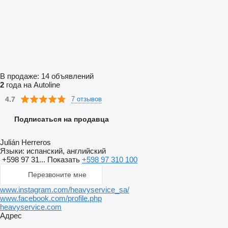
В продаже:
14 объявлений
2
года на Autoline
4.7
7 отзывов
Подписаться на продавца
Julián Herreros
Языки:
испанский, английский
+598 97 31...
Показать
+598 97 310 100
Перезвоните мне
www.instagram.com/heavyservice_sa/
www.facebook.com/profile.php
heavyservice.com
Адрес