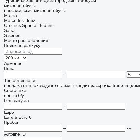
туристические автобусы
городские автобусы
микроавтобусы
пассажирские микроавтобусы
Марка
Mercedes-Benz
O-series
Sprinter
Tourino
Setra
S-series
Место расположения
Поиск по радиусу
Армения
Цена
–
Тип объявления
продажа
от производителя
лизинг
кредит
рассрочка
trade-in (об
Состояние
новый
б/у
Год выпуска
–
Евро
Euro 5
Euro 6
Пробег
–
км
Autoline ID