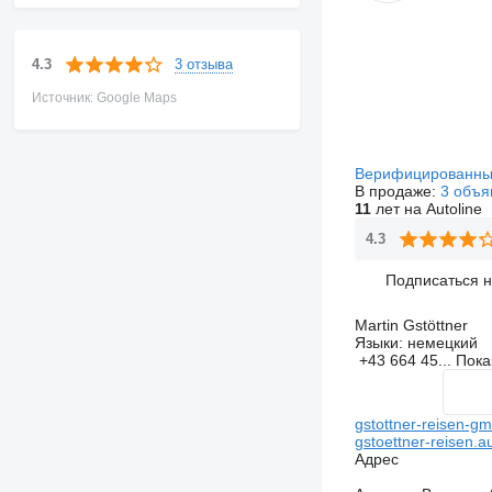
3 отзыва
4.3
Источник: Google Maps
Верифицированны
В продаже:
3 объя
11
лет на Autoline
4.3
Подписаться 
Martin Gstöttner
Языки:
немецкий
+43 664 45...
Пока
gstottner-reisen-gm
gstoettner-reisen.au
Адрес