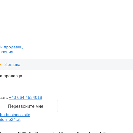
й продавец
вления
3 отзыва
на продавца
зать
+43 664 4534018
Перезвоните мне
bh.business.site
toline24.at