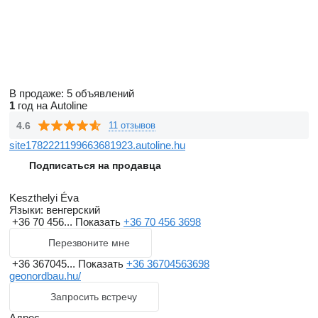
В продаже:
5 объявлений
1
год на Autoline
4.6
11 отзывов
site1782221199663681923.autoline.hu
Подписаться на продавца
Keszthelyi Éva
Языки:
венгерский
+36 70 456...
Показать
+36 70 456 3698
Перезвоните мне
+36 367045...
Показать
+36 36704563698
geonordbau.hu/
Запросить встречу
Адрес