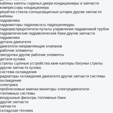
кабины
капоты
сиденья
двери
кондиционеры и запчасти
компрессоры кондиционера
решётки стекла
солнцезащитные шторки
другие запчасти
кабины
гидравлика
гидромоторы
гидронасосы
гидроцилиндры
гидрораспределители
пульты управления гидравликой
трубки
гидравлические
гидравлические баки
другие запчасти
гидравлики
детали двигателя
двигатели
направляющие клапанов
рабочие элементы
звездочки
другие рабочие элементы
детали кузова
стрелы
сцепные устройства
квик-каплеры
бегунки стрелы
другие запчасти кузова
система охлаждения
радиаторы охлаждения двигателя
другие запчасти системы
охлаждения
электрика
проблесковые маячки
мониторы
электродвигатели
топливные системы
воздушные фильтры
топливные баки
другие запчасти
запчасти
складская техника