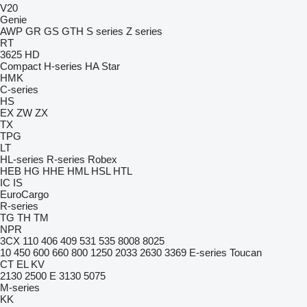
V20
Genie
AWP
GR
GS
GTH
S series
Z series
RT
3625
HD
Compact
H-series
HA
Star
HMK
C-series
HS
EX
ZW
ZX
TX
TPG
LT
HL-series
R-series
Robex
HEB
HG
HHE
HML
HSL
HTL
IC
IS
EuroCargo
R-series
TG
TH
TM
NPR
3CX
110
406
409
531
535
8008
8025
10
450
600
660
800
1250
2033
2630
3369
E-series
Toucan
CT
EL
KV
2130
2500 E
3130
5075
M-series
KK