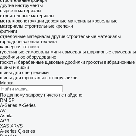
строительные фонари
другие инструменты
сырье и материалы
строительные материалы
металлоконструкции
дорожные материалы
кровельные
материалы
строительные крепежи
фитинги
отделочные материалы
другие строительные материалы
горнодобывающая техника
карьерная техника
гусеничные самосвалы
мини-самосвалы
шарнирные самосвалы
дробильное оборудование
грохоты барабанные
щековые дробилки
грохоты вибрационные
шины и диски
шины для спецтехники
шины для фронтальных погрузчиков
Марка
По данному запросу ничего не найдено
RM
SP
A-Series
X-Series
AV
Ashita
AG3
XAS
XRVS
A-series
Q-series