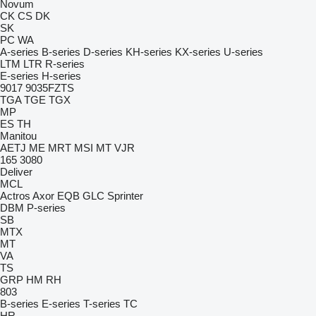
Novum
CK
CS
DK
SK
PC
WA
A-series
B-series
D-series
KH-series
KX-series
U-series
LTM
LTR
R-series
E-series
H-series
9017
9035FZTS
TGA
TGE
TGX
MP
ES
TH
Manitou
AETJ
ME
MRT
MSI
MT
VJR
165
3080
Deliver
MCL
Actros
Axor
EQB
GLC
Sprinter
DBM
P-series
SB
MTX
MT
VA
TS
GRP
HM
RH
803
B-series
E-series
T-series
TC
HR