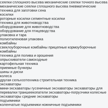
сеялки сплошного высева механические
сеялки точного высева
механические
сеялки сплошного высева пневматические
техника для заготовки сена
косилки
роторные косилки
сегментные косилки
техника для животноводства
оборудование для животноводства
оборудование для птицеводства
упаковка и тара
полиэтиленовая упаковка
комбайны
свеклоуборочные комбайны
прицепные кормоуборочные
комбайны
техника для полива и орошения
опрыскиватели самоходные
картофельная техника
приемные бункеры
шины и диски
колеса
другая сельхозтехника
строительная техника
экскаваторы
мини-экскаваторы
гусеничные экскаваторы
экскаваторы для
перевалки
траншеекопатели
экскаваторы-погрузчики
колесные
экскаваторы
средние экскаваторы
подъемники
коленчатые подъемники
ножничные подъемники