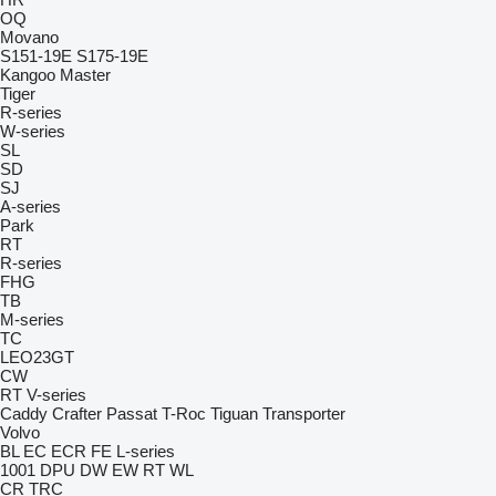
OQ
Movano
S151-19E
S175-19E
Kangoo
Master
Tiger
R-series
W-series
SL
SD
SJ
A-series
Park
RT
R-series
FHG
TB
M-series
TC
LEO23GT
CW
RT
V-series
Caddy
Crafter
Passat
T-Roc
Tiguan
Transporter
Volvo
BL
EC
ECR
FE
L-series
1001
DPU
DW
EW
RT
WL
CR
TRC