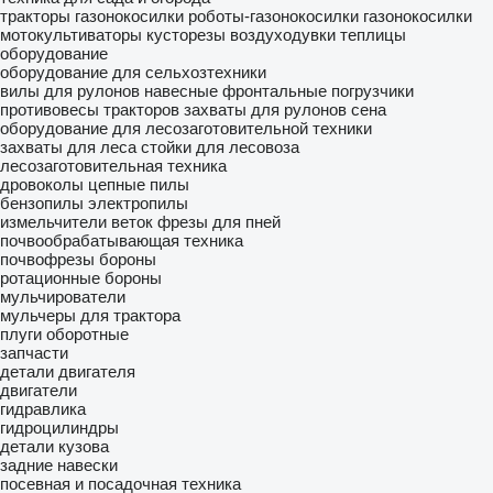
тракторы газонокосилки
роботы-газонокосилки
газонокосилки
мотокультиваторы
кусторезы
воздуходувки
теплицы
оборудование
оборудование для сельхозтехники
вилы для рулонов
навесные фронтальные погрузчики
противовесы тракторов
захваты для рулонов сена
оборудование для лесозаготовительной техники
захваты для леса
стойки для лесовоза
лесозаготовительная техника
дровоколы
цепные пилы
бензопилы
электропилы
измельчители веток
фрезы для пней
почвообрабатывающая техника
почвофрезы
бороны
ротационные бороны
мульчирователи
мульчеры для трактора
плуги оборотные
запчасти
детали двигателя
двигатели
гидравлика
гидроцилиндры
детали кузова
задние навески
посевная и посадочная техника