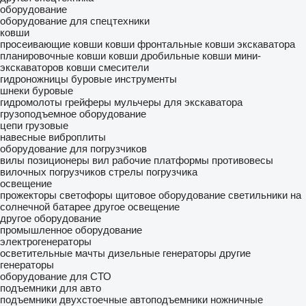
оборудование
оборудование для спецтехники
ковши
просеивающие ковши
ковши фронтальные
ковши экскаватора
планировочные ковши
ковши дробильные
ковши мини-
экскаваторов
ковши смесители
гидроножницы
буровые инструменты
шнеки буровые
гидромолоты
грейферы
мульчеры для экскаватора
грузоподъемное оборудование
цепи грузовые
навесные виброплиты
оборудование для погрузчиков
вилы
позиционеры вил
рабочие платформы
противовесы
вилочных погрузчиков
стрелы погрузчика
освещение
прожекторы
светофоры
щитовое оборудование
светильники на
солнечной батарее
другое освещение
другое оборудование
промышленное оборудование
электрогенераторы
осветительные мачты
дизельные генераторы
другие
генераторы
оборудование для СТО
подъемники для авто
подъемники двухстоечные
автоподъемники ножничные