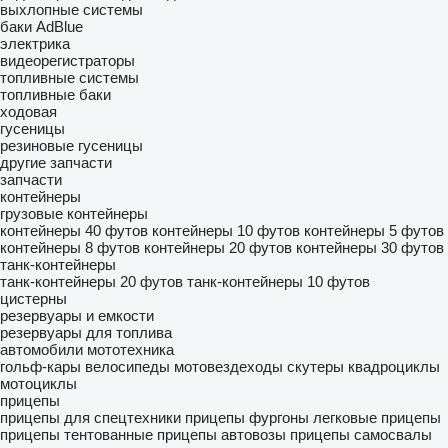
выхлопные системы
баки AdBlue
электрика
видеорегистраторы
топливные системы
топливные баки
ходовая
гусеницы
резиновые гусеницы
другие запчасти
запчасти
контейнеры
грузовые контейнеры
контейнеры 40 футов
контейнеры 10 футов
контейнеры 5 футов
контейнеры 8 футов
контейнеры 20 футов
контейнеры 30 футов
танк-контейнеры
танк-контейнеры 20 футов
танк-контейнеры 10 футов
цистерны
резервуары и емкости
резервуары для топлива
автомобили
мототехника
гольф-кары
велосипеды
мотовездеходы
скутеры
квадроциклы
мотоциклы
прицепы
прицепы для спецтехники
прицепы фургоны
легковые прицепы
прицепы тентованные
прицепы автовозы
прицепы самосвалы