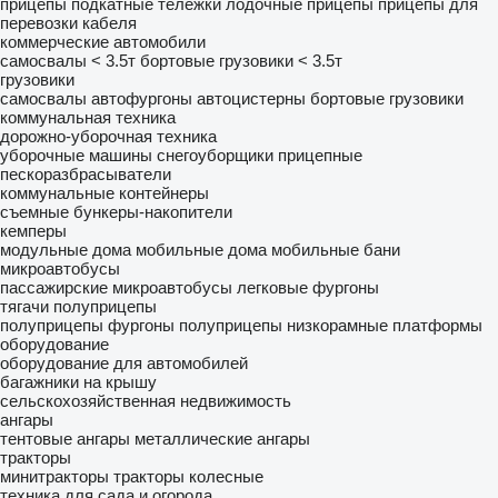
прицепы подкатные тележки
лодочные прицепы
прицепы для
перевозки кабеля
коммерческие автомобили
самосвалы < 3.5т
бортовые грузовики < 3.5т
грузовики
самосвалы
автофургоны
автоцистерны
бортовые грузовики
коммунальная техника
дорожно-уборочная техника
уборочные машины
снегоуборщики
прицепные
пескоразбрасыватели
коммунальные контейнеры
съемные бункеры-накопители
кемперы
модульные дома
мобильные дома
мобильные бани
микроавтобусы
пассажирские микроавтобусы
легковые фургоны
тягачи
полуприцепы
полуприцепы фургоны
полуприцепы низкорамные платформы
оборудование
оборудование для автомобилей
багажники на крышу
сельскохозяйственная недвижимость
ангары
тентовые ангары
металлические ангары
тракторы
минитракторы
тракторы колесные
техника для сада и огорода