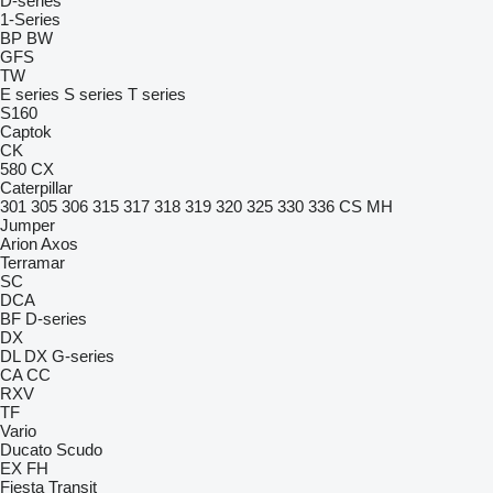
D-series
1-Series
BP
BW
GFS
TW
E series
S series
T series
S160
Captok
CK
580
CX
Caterpillar
301
305
306
315
317
318
319
320
325
330
336
CS
MH
Jumper
Arion
Axos
Terramar
SC
DCA
BF
D-series
DX
DL
DX
G-series
CA
CC
RXV
TF
Vario
Ducato
Scudo
EX
FH
Fiesta
Transit