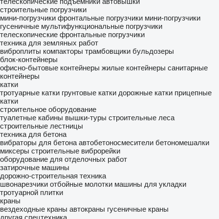
телескопические подъемники
автовышки
строительные погрузчики
мини-погрузчики
фронтальные погрузчики
мини-погрузчики
гусеничные
мультифункциональные погрузчики
телескопические фронтальные погрузчики
техника для земляных работ
виброплиты
компакторы
трамбовщики
бульдозеры
блок-контейнеры
офисно-бытовые контейнеры
жилые контейнеры
санитарные
контейнеры
катки
тротуарные катки
грунтовые катки
дорожные катки
прицепные
катки
строительное оборудование
туалетные кабины
вышки-туры
строительные леса
строительные лестницы
техника для бетона
вибраторы для бетона
автобетоносмесители
бетономешалки
миксеры строительные
виброрейки
оборудование для отделочных работ
затирочные машины
дорожно-строительная техника
швонарезчики
отбойные молотки
машины для укладки
тротуарной плитки
краны
вездеходные краны
автокраны
гусеничные краны
другая спецтехника