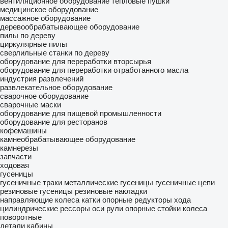
вентиляционное оборудование
тепловые пушки
медицинское оборудование
массажное оборудование
деревообрабатывающее оборудование
пилы по дереву
циркулярные пилы
сверлильные станки по дереву
оборудование для переработки вторсырья
оборудование для переработки отработанного масла
индустрия развлечений
развлекательное оборудование
сварочное оборудование
сварочные маски
оборудование для пищевой промышленности
оборудование для ресторанов
кофемашины
камнеобрабатывающее оборудование
камнерезы
запчасти
ходовая
гусеницы
гусеничные траки
металлические гусеницы
гусеничные цепи
резиновые гусеницы
резиновые накладки
направляющие колеса
катки опорные
редукторы хода
цилиндрические рессоры
оси
рули
опорные стойки
колеса
поворотные
детали кабины