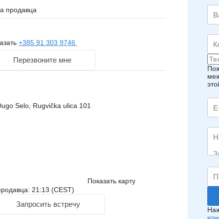
на продавца
азать
+385 91 303 9746
Перезвоните мне
Пож
меж
это
ugo Selo, Rugvička ulica 101
Показать карту
родавца: 21:13 (CEST)
Запросить встречу
Наж
кон