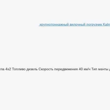
крупнотоннажный вилочный погрузчик Kal
ула
4x2
Топливо
дизель
Скорость передвижения
40 км/ч
Тип мачты