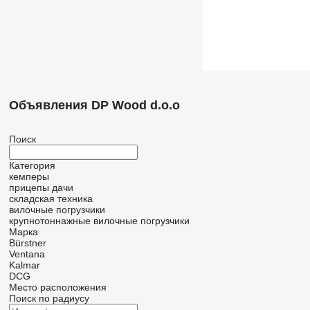
Объявления DP Wood d.o.o
Поиск
Категория
кемперы
прицепы дачи
складская техника
вилочные погрузчики
крупнотоннажные вилочные погрузчики
Марка
Bürstner
Ventana
Kalmar
DCG
Место расположения
Поиск по радиусу