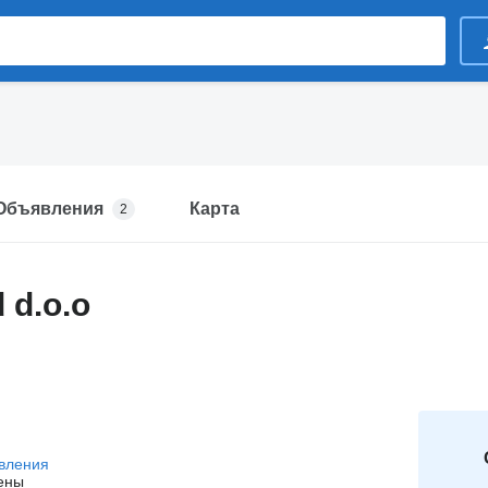
Объявления
Карта
2
 d.o.o
вления
ены